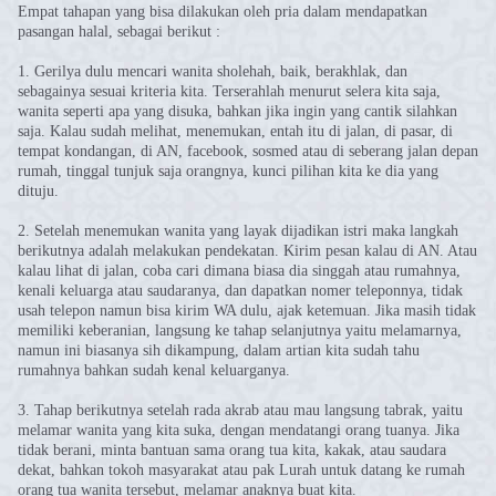
Empat tahapan yang bisa dilakukan oleh pria dalam mendapatkan
pasangan halal, sebagai berikut :
1. Gerilya dulu mencari wanita sholehah, baik, berakhlak, dan
sebagainya sesuai kriteria kita. Terserahlah menurut selera kita saja,
wanita seperti apa yang disuka, bahkan jika ingin yang cantik silahkan
saja. Kalau sudah melihat, menemukan, entah itu di jalan, di pasar, di
tempat kondangan, di AN, facebook, sosmed atau di seberang jalan depan
rumah, tinggal tunjuk saja orangnya, kunci pilihan kita ke dia yang
dituju.
2. Setelah menemukan wanita yang layak dijadikan istri maka langkah
berikutnya adalah melakukan pendekatan. Kirim pesan kalau di AN. Atau
kalau lihat di jalan, coba cari dimana biasa dia singgah atau rumahnya,
kenali keluarga atau saudaranya, dan dapatkan nomer teleponnya, tidak
usah telepon namun bisa kirim WA dulu, ajak ketemuan. Jika masih tidak
memiliki keberanian, langsung ke tahap selanjutnya yaitu melamarnya,
namun ini biasanya sih dikampung, dalam artian kita sudah tahu
rumahnya bahkan sudah kenal keluarganya.
3. Tahap berikutnya setelah rada akrab atau mau langsung tabrak, yaitu
melamar wanita yang kita suka, dengan mendatangi orang tuanya. Jika
tidak berani, minta bantuan sama orang tua kita, kakak, atau saudara
dekat, bahkan tokoh masyarakat atau pak Lurah untuk datang ke rumah
orang tua wanita tersebut, melamar anaknya buat kita.