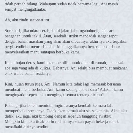
tidak pernah hilang. Walaupun sudah tidak bersama lagi, Ani masih
sempat mengingatkanku.
Ah, aku rindu saat-saat itu.
Sore hari, jika udara cerah, kami jalan-jalan ngabuburit, mencari
penganan untuk takjil. Atau, sesekali istriku mendadak sangat repot
dengan bahan masakan yang akan akan dibuatnya, akhirnya aku terpaksa
pergi sendirian mencari kolak. Meninggalkannya bertempur di dapur
menyelesaikan menu santapan berbuka kami.
Kalau hujan deras, kami akan memilih untuk diam di rumah, memasak
apa saja yang ada di kulkas. Hebatnya, Ani selalu bisa membuat makanan
enak walau bahan seadanya.
Kini, hujan turun juga, Ani. Namun kita tidak lagi memasak bersama
membuat menu berbuka. Ani, kamu sedang apa di sana? Adakah kamu
mengingatku seperti aku mengingat semua tentang dirimu?.
Kadang, jika boleh meminta, ingin rasanya kembali ke masa lalu,
memperbaiki semuanya. Tidak akan pernah aku sia-siakan dia. Akan aku
didik, aku jaga, aku bimbing dengan sepenuh tanggungjawabku.
Mungkin kini aku tidak perlu melihatnya susah payah bekerja untuk
menafkahi dirinya sendiri.