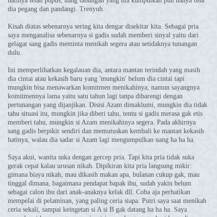
hatinya telah pupus, uang tabungan yang dia kumpulkan pun hanya bisa
dia pegang dan pandangi. Trenyuh.
Kisah diatas sebenarnya sering kita dengar disekitar kita. Sebagai pria
saya menganalisa sebenarnya si gadis sudah memberi sinyal yaitu dari
gelagat sang gadis meminta menikah segera atau setidaknya tunangan
dulu.
Ini memperlihatkan kegalauan dia, antara mantan terindah yang masih
dia cintai atau kekasih baru yang 'mungkin' belum dia cintai tapi
mungkin bisa menawarkan komitmen menikahinya, namun sayangnya
komitmennya lama yaitu satu tahun lagi tanpa dibarengi dengan
pertunangan yang dijanjikan. Disisi Azam dimaklumi, mungkin dia tidak
tahu situasi itu, mungkin jika diberi tahu, tentu si gadis merasa gak etis
memberi tahu, mungkin si Azam menikahinya segera. Pada akhirnya
sang gadis berpikir sendiri dan memutuskan kembali ke mantan kekasih
hatinya, walau dia sadar si Azam lagi mengumpulkan uang ha ha ha.
Saya akui, wanita suka dengan gercep pria. Tapi kita pria tidak suka
gerak cepat kalau urusan nikah. Dipikiran kita pria langsung mikir:
gimana biaya nikah, mau dikasih makan apa, bulanan cukup gak, mau
tinggal dimana, bagaimana pendapat bapak ibu, sudah yakin belum
sebagai calon ibu dari anak-anaknya kelak dll. Coba aja perhatikan
mempelai di pelaminan, yang paling ceria siapa. Putri saya saat menikah
ceria sekali, sampai keingetan si A si B gak datang ha ha ha. Saya