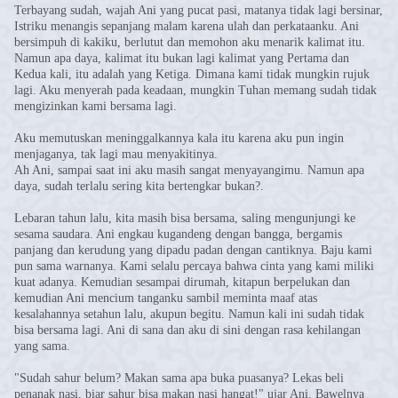
Terbayang sudah, wajah Ani yang pucat pasi, matanya tidak lagi bersinar,
Istriku menangis sepanjang malam karena ulah dan perkataanku. Ani
bersimpuh di kakiku, berlutut dan memohon aku menarik kalimat itu.
Namun apa daya, kalimat itu bukan lagi kalimat yang Pertama dan
Kedua kali, itu adalah yang Ketiga. Dimana kami tidak mungkin rujuk
lagi. Aku menyerah pada keadaan, mungkin Tuhan memang sudah tidak
mengizinkan kami bersama lagi.
Aku memutuskan meninggalkannya kala itu karena aku pun ingin
menjaganya, tak lagi mau menyakitinya.
Ah Ani, sampai saat ini aku masih sangat menyayangimu. Namun apa
daya, sudah terlalu sering kita bertengkar bukan?.
Lebaran tahun lalu, kita masih bisa bersama, saling mengunjungi ke
sesama saudara. Ani engkau kugandeng dengan bangga, bergamis
panjang dan kerudung yang dipadu padan dengan cantiknya. Baju kami
pun sama warnanya. Kami selalu percaya bahwa cinta yang kami miliki
kuat adanya. Kemudian sesampai dirumah, kitapun berpelukan dan
kemudian Ani mencium tanganku sambil meminta maaf atas
kesalahannya setahun lalu, akupun begitu. Namun kali ini sudah tidak
bisa bersama lagi. Ani di sana dan aku di sini dengan rasa kehilangan
yang sama.
"Sudah sahur belum? Makan sama apa buka puasanya? Lekas beli
penanak nasi, biar sahur bisa makan nasi hangat!" ujar Ani. Bawelnya