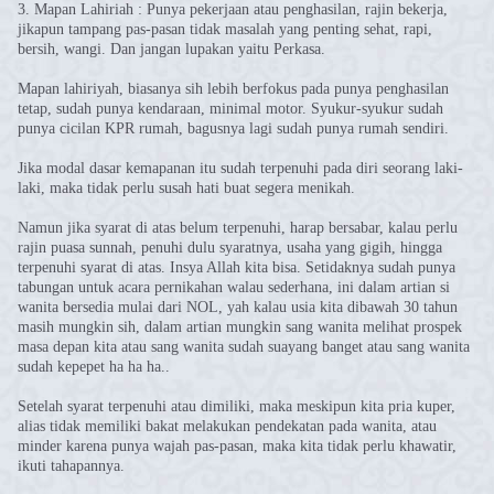
3. Mapan Lahiriah : Punya pekerjaan atau penghasilan, rajin bekerja,
jikapun tampang pas-pasan tidak masalah yang penting sehat, rapi,
bersih, wangi. Dan jangan lupakan yaitu Perkasa.
Mapan lahiriyah, biasanya sih lebih berfokus pada punya penghasilan
tetap, sudah punya kendaraan, minimal motor. Syukur-syukur sudah
punya cicilan KPR rumah, bagusnya lagi sudah punya rumah sendiri.
Jika modal dasar kemapanan itu sudah terpenuhi pada diri seorang laki-
laki, maka tidak perlu susah hati buat segera menikah.
Namun jika syarat di atas belum terpenuhi, harap bersabar, kalau perlu
rajin puasa sunnah, penuhi dulu syaratnya, usaha yang gigih, hingga
terpenuhi syarat di atas. Insya Allah kita bisa. Setidaknya sudah punya
tabungan untuk acara pernikahan walau sederhana, ini dalam artian si
wanita bersedia mulai dari NOL, yah kalau usia kita dibawah 30 tahun
masih mungkin sih, dalam artian mungkin sang wanita melihat prospek
masa depan kita atau sang wanita sudah suayang banget atau sang wanita
sudah kepepet ha ha ha..
Setelah syarat terpenuhi atau dimiliki, maka meskipun kita pria kuper,
alias tidak memiliki bakat melakukan pendekatan pada wanita, atau
minder karena punya wajah pas-pasan, maka kita tidak perlu khawatir,
ikuti tahapannya.