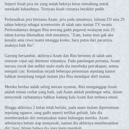
Seperti kisah pria ini yang sudah bekerja keras menabung untuk
menikahi kekasihnya. Ternyata kisah cintanya berakhir pedih.
Perkenalkan pria bernama Azam, pria pada umumnya, lulusan D3 usia 29
tahun bekerja sebagai screenwriter di salah satu stasiun TV swasta.
Perkenalannya dengan Rita seorang gadis pegawai swalayan usia 25
tahun karena dikenalkan oleh temannya, "Zam, kamu mau gak aku
kenalin ama cewe manis tetangga kosku, baru putus dari pacarnya,
anaknya baik lho".
Gayung bersambut, akhirnya Azam dan Rita bertemu di salah satu
restoran cepat saji ditemani temannya. Pada pandangan pertama, Azam
merasa cocok dan sedikit malu-malu dia membuka percakapan, semua
menjadi cair. Kemudian terjadi beberapa pertemuan sepulang kantor
bahkan menjelang tengah malam jika Rita mendapat shift malam.
Mereka berdua sudah saling merasa nyaman, Rita menganggap Azam
adalah teman curhat yang baik, yah Azam adalah pendengar setia, dalam
menyimak curhatannya bahkan kadang kala Azam ikut terbawa emosi.
Hingga akhirnya 2 bulan telah berlalu, pada suatu malam dipertemuan
sepulang ngantor, sang gadis seperti terlihat gelisah, lalu dia
memberanikan diri menanyakan status hubungan mereka. Azam
sebenarnya belum siap menjawab, namun dia akhirnya memberanikan
diri 'juga' bilang bahwa dia juga ingin menikah.