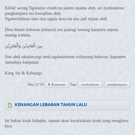
Khilaf sareng Ngalantur etateh nu janten sipatna abdi, ari nyuhunkeun
panghampura eta kawajiban abdi.
Ngabersihkeun hate tina sagala dosa eta anu jadi tujuan abdi.
Dina dinten boboran (lebaran) ieu pamugi lawang hampura anjeun
masing kabuka.
مِنَ الْعَائِدِيْنَ وَالْفَائِزِيْنَ
Sim abdi sakulawargi neda ngahaturkeun wilujeung boboran, hapunten
samudaya kalepatan.
Kang Jay & Keluarga
May 23 '20
0
Komentar
Tags:
nyuhunkeun
,
panghampura
KENANGAN LEBARAN TAHUN LALU
Ini bukan kisah hidupku, namun akan kuceritakam kisah yang mengharu
biru: