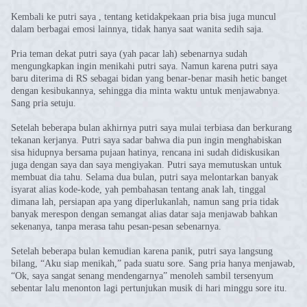
Kembali ke putri saya , tentang ketidakpekaan pria bisa juga muncul
dalam berbagai emosi lainnya, tidak hanya saat wanita sedih saja.
Pria teman dekat putri saya (yah pacar lah) sebenarnya sudah
mengungkapkan ingin menikahi putri saya. Namun karena putri saya
baru diterima di RS sebagai bidan yang benar-benar masih hetic banget
dengan kesibukannya, sehingga dia minta waktu untuk menjawabnya.
Sang pria setuju.
Setelah beberapa bulan akhirnya putri saya mulai terbiasa dan berkurang
tekanan kerjanya. Putri saya sadar bahwa dia pun ingin menghabiskan
sisa hidupnya bersama pujaan hatinya, rencana ini sudah didiskusikan
juga dengan saya dan saya mengiyakan. Putri saya memutuskan untuk
membuat dia tahu. Selama dua bulan, putri saya melontarkan banyak
isyarat alias kode-kode, yah pembahasan tentang anak lah, tinggal
dimana lah, persiapan apa yang diperlukanlah, namun sang pria tidak
banyak merespon dengan semangat alias datar saja menjawab bahkan
sekenanya, tanpa merasa tahu pesan-pesan sebenarnya.
Setelah beberapa bulan kemudian karena panik, putri saya langsung
bilang, “Aku siap menikah,” pada suatu sore. Sang pria hanya menjawab,
“Ok, saya sangat senang mendengarnya” menoleh sambil tersenyum
sebentar lalu menonton lagi pertunjukan musik di hari minggu sore itu.