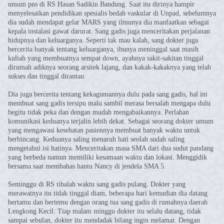
umum pns di RS Hasan Sadikin Bandung. Saat itu dirinya hampir
menyelesaikan pendidikan spesialis bedah vaskular di Unpad, sebelumnya
dia sudah mendapat gelar MARS yang ilmunya dia manfaatkan sebagai
kepala instalasi gawat darurat. Sang gadis juga menceritakan perjalanan
hidupnya dan keluarganya. Seperti tak mau kalah, sang dokter juga
bercerita banyak tentang keluarganya, ibunya meninggal saat masih
kuliah yang membuatnya sempat down, ayahnya sakit-sakitan tinggal
dirumah adiknya seorang arsitek lajang, dan kakak-kakaknya yang telah
sukses dan tinggal dirantau.
Dia juga bercerita tentang kekagumannya dulu pada sang gadis, hal ini
membuat sang gadis tersipu malu sambil merasa bersalah mengapa dulu
begitu tidak peka dan dengan mudah mengabaikannya. Perlahan
komunikasi keduanya terjalin lebih dekat. Sebagai seorang dokter umum
yang mengawasi kesehatan pasiennya membuat banyak waktu untuk
berbincang. Keduanya saling menaruh hati seolah sudah saling
mengetahui isi hatinya. Menceritakan masa SMA dari dua sudut pandang
yang berbeda namun memiliki kesamaan waktu dan lokasi. Menggidik
bersama saat membahas hantu Nancy di jendela SMA 5.
Seminggu di RS tibalah waktu sang gadis pulang. Dokter yang
merawatnya itu tidak tinggal diam, beberapa hari kemudian dia datang
bertamu dan bertemu dengan orang tua sang gadis di rumahnya daerah
Lengkong Kecil. Tiap malam minggu dokter itu selalu datang, tidak
sampai sebulan, dokter itu mendadak bilang ingin melamar. Dengan