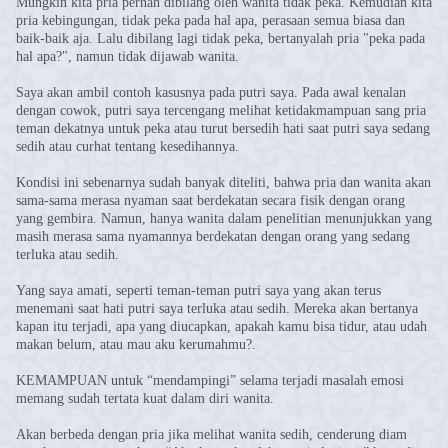
Mungkin kita pria pernah dibilang oleh wanita tidak peka. Kemudian kita
pria kebingungan, tidak peka pada hal apa, perasaan semua biasa dan
baik-baik aja. Lalu dibilang lagi tidak peka, bertanyalah pria "peka pada
hal apa?", namun tidak dijawab wanita.
Saya akan ambil contoh kasusnya pada putri saya. Pada awal kenalan
dengan cowok, putri saya tercengang melihat ketidakmampuan sang pria
teman dekatnya untuk peka atau turut bersedih hati saat putri saya sedang
sedih atau curhat tentang kesedihannya.
Kondisi ini sebenarnya sudah banyak diteliti, bahwa pria dan wanita akan
sama-sama merasa nyaman saat berdekatan secara fisik dengan orang
yang gembira. Namun, hanya wanita dalam penelitian menunjukkan yang
masih merasa sama nyamannya berdekatan dengan orang yang sedang
terluka atau sedih.
Yang saya amati, seperti teman-teman putri saya yang akan terus
menemani saat hati putri saya terluka atau sedih. Mereka akan bertanya
kapan itu terjadi, apa yang diucapkan, apakah kamu bisa tidur, atau udah
makan belum, atau mau aku kerumahmu?.
KEMAMPUAN untuk “mendampingi” selama terjadi masalah emosi
memang sudah tertata kuat dalam diri wanita.
Akan berbeda dengan pria jika melihat wanita sedih, cenderung diam