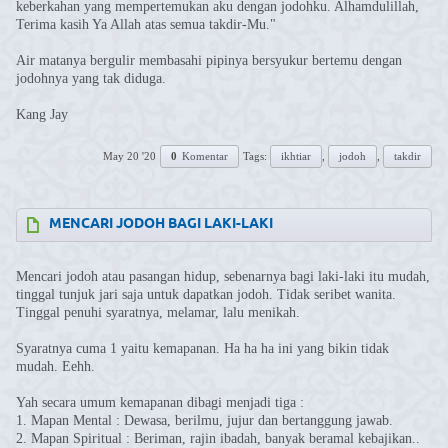
keberkahan yang mempertemukan aku dengan jodohku. Alhamdulillah,
Terima kasih Ya Allah atas semua takdir-Mu."
Air matanya bergulir membasahi pipinya bersyukur bertemu dengan
jodohnya yang tak diduga.
Kang Jay
May 20 '20
0
Komentar
Tags:
ikhtiar
,
jodoh
,
takdir
⁣MENCARI JODOH BAGI LAKI-LAKI
Mencari jodoh atau pasangan hidup, sebenarnya bagi laki-laki itu mudah,
tinggal tunjuk jari saja untuk dapatkan jodoh. Tidak seribet wanita.
Tinggal penuhi syaratnya, melamar, lalu menikah.
Syaratnya cuma 1 yaitu kemapanan. Ha ha ha ini yang bikin tidak
mudah. Eehh.
Yah secara umum kemapanan dibagi menjadi tiga :
1. Mapan Mental : Dewasa, berilmu, jujur dan bertanggung jawab.
2. Mapan Spiritual : Beriman, rajin ibadah, banyak beramal kebajikan..