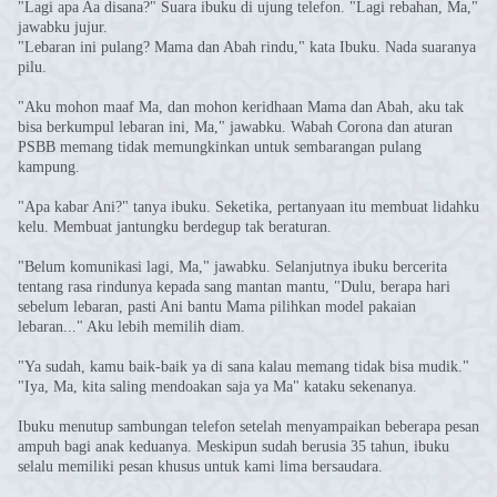
"Lagi apa Aa disana?" Suara ibuku di ujung telefon. "Lagi rebahan, Ma,"
jawabku jujur.
"Lebaran ini pulang? Mama dan Abah rindu," kata Ibuku. Nada suaranya
pilu.
"Aku mohon maaf Ma, dan mohon keridhaan Mama dan Abah, aku tak
bisa berkumpul lebaran ini, Ma," jawabku. Wabah Corona dan aturan
PSBB memang tidak memungkinkan untuk sembarangan pulang
kampung.
"Apa kabar Ani?" tanya ibuku. Seketika, pertanyaan itu membuat lidahku
kelu. Membuat jantungku berdegup tak beraturan.
"Belum komunikasi lagi, Ma," jawabku. Selanjutnya ibuku bercerita
tentang rasa rindunya kepada sang mantan mantu, "Dulu, berapa hari
sebelum lebaran, pasti Ani bantu Mama pilihkan model pakaian
lebaran..." Aku lebih memilih diam.
"Ya sudah, kamu baik-baik ya di sana kalau memang tidak bisa mudik."
"Iya, Ma, kita saling mendoakan saja ya Ma" kataku sekenanya.
Ibuku menutup sambungan telefon setelah menyampaikan beberapa pesan
ampuh bagi anak keduanya. Meskipun sudah berusia 35 tahun, ibuku
selalu memiliki pesan khusus untuk kami lima bersaudara.