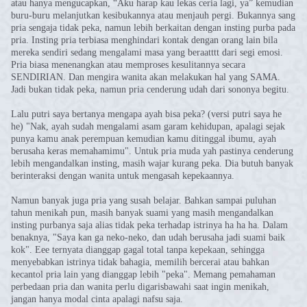
atau hanya mengucapkan, “Aku harap kau lekas ceria lagi, ya” kemudian
buru-buru melanjutkan kesibukannya atau menjauh pergi. Bukannya sang
pria sengaja tidak peka, namun lebih berkaitan dengan insting purba pada
pria. Insting pria terbiasa menghindari kontak dengan orang lain bila
mereka sendiri sedang mengalami masa yang beraatttt dari segi emosi.
Pria biasa menenangkan atau memproses kesulitannya secara
SENDIRIAN. Dan mengira wanita akan melakukan hal yang SAMA.
Jadi bukan tidak peka, namun pria cenderung udah dari sononya begitu.
Lalu putri saya bertanya mengapa ayah bisa peka? (versi putri saya he
he) "Nak, ayah sudah mengalami asam garam kehidupan, apalagi sejak
punya kamu anak perempuan kemudian kamu ditinggal ibumu, ayah
berusaha keras memahamimu". Untuk pria muda yah pastinya cenderung
lebih mengandalkan insting, masih wajar kurang peka. Dia butuh banyak
berinteraksi dengan wanita untuk mengasah kepekaannya.
Namun banyak juga pria yang susah belajar. Bahkan sampai puluhan
tahun menikah pun, masih banyak suami yang masih mengandalkan
insting purbanya saja alias tidak peka terhadap istrinya ha ha ha. Dalam
benaknya, "Saya kan ga neko-neko, dan udah berusaha jadi suami baik
kok". Eee ternyata dianggap gagal total tanpa kepekaan, sehingga
menyebabkan istrinya tidak bahagia, memilih bercerai atau bahkan
kecantol pria lain yang dianggap lebih "peka". Memang pemahaman
perbedaan pria dan wanita perlu digarisbawahi saat ingin menikah,
jangan hanya modal cinta apalagi nafsu saja.