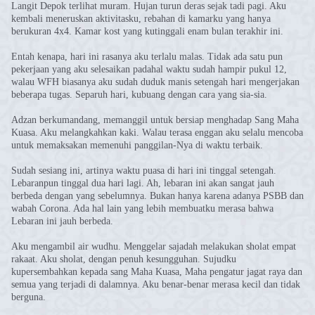
Langit Depok terlihat muram. Hujan turun deras sejak tadi pagi. Aku
kembali meneruskan aktivitasku, rebahan di kamarku yang hanya
berukuran 4x4. Kamar kost yang kutinggali enam bulan terakhir ini.
Entah kenapa, hari ini rasanya aku terlalu malas. Tidak ada satu pun
pekerjaan yang aku selesaikan padahal waktu sudah hampir pukul 12,
walau WFH biasanya aku sudah duduk manis setengah hari mengerjakan
beberapa tugas. Separuh hari, kubuang dengan cara yang sia-sia.
Adzan berkumandang, memanggil untuk bersiap menghadap Sang Maha
Kuasa. Aku melangkahkan kaki. Walau terasa enggan aku selalu mencoba
untuk memaksakan memenuhi panggilan-Nya di waktu terbaik.
Sudah sesiang ini, artinya waktu puasa di hari ini tinggal setengah.
Lebaranpun tinggal dua hari lagi. Ah, lebaran ini akan sangat jauh
berbeda dengan yang sebelumnya. Bukan hanya karena adanya PSBB dan
wabah Corona. Ada hal lain yang lebih membuatku merasa bahwa
Lebaran ini jauh berbeda.
Aku mengambil air wudhu. Menggelar sajadah melakukan sholat empat
rakaat. Aku sholat, dengan penuh kesungguhan. Sujudku
kupersembahkan kepada sang Maha Kuasa, Maha pengatur jagat raya dan
semua yang terjadi di dalamnya. Aku benar-benar merasa kecil dan tidak
berguna.