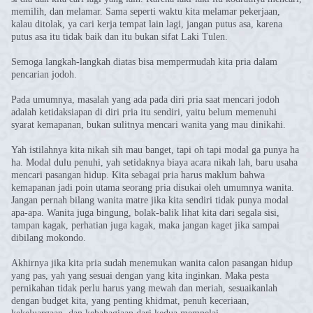
memilih, dan melamar. Sama seperti waktu kita melamar pekerjaan,
kalau ditolak, ya cari kerja tempat lain lagi, jangan putus asa, karena
putus asa itu tidak baik dan itu bukan sifat Laki Tulen.
Semoga langkah-langkah diatas bisa mempermudah kita pria dalam
pencarian jodoh.
Pada umumnya, masalah yang ada pada diri pria saat mencari jodoh
adalah ketidaksiapan di diri pria itu sendiri, yaitu belum memenuhi
syarat kemapanan, bukan sulitnya mencari wanita yang mau dinikahi.
Yah istilahnya kita nikah sih mau banget, tapi oh tapi modal ga punya ha
ha. Modal dulu penuhi, yah setidaknya biaya acara nikah lah, baru usaha
mencari pasangan hidup. Kita sebagai pria harus maklum bahwa
kemapanan jadi poin utama seorang pria disukai oleh umumnya wanita.
Jangan pernah bilang wanita matre jika kita sendiri tidak punya modal
apa-apa. Wanita juga bingung, bolak-balik lihat kita dari segala sisi,
tampan kagak, perhatian juga kagak, maka jangan kaget jika sampai
dibilang mokondo.
Akhirnya jika kita pria sudah menemukan wanita calon pasangan hidup
yang pas, yah yang sesuai dengan yang kita inginkan. Maka pesta
pernikahan tidak perlu harus yang mewah dan meriah, sesuaikanlah
dengan budget kita, yang penting khidmat, penuh keceriaan,