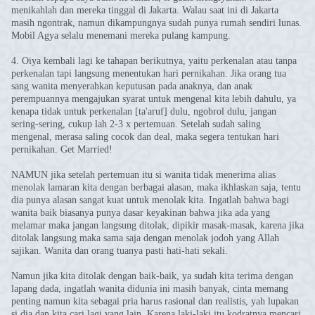
menikahlah dan mereka tinggal di Jakarta. Walau saat ini di Jakarta
masih ngontrak, namun dikampungnya sudah punya rumah sendiri lunas.
Mobil Agya selalu menemani mereka pulang kampung.
4. Oiya kembali lagi ke tahapan berikutnya, yaitu perkenalan atau tanpa
perkenalan tapi langsung menentukan hari pernikahan. Jika orang tua
sang wanita menyerahkan keputusan pada anaknya, dan anak
perempuannya mengajukan syarat untuk mengenal kita lebih dahulu, ya
kenapa tidak untuk perkenalan [ta'aruf] dulu, ngobrol dulu, jangan
sering-sering, cukup lah 2-3 x pertemuan. Setelah sudah saling
mengenal, merasa saling cocok dan deal, maka segera tentukan hari
pernikahan. Get Married!
NAMUN jika setelah pertemuan itu si wanita tidak menerima alias
menolak lamaran kita dengan berbagai alasan, maka ikhlaskan saja, tentu
dia punya alasan sangat kuat untuk menolak kita. Ingatlah bahwa bagi
wanita baik biasanya punya dasar keyakinan bahwa jika ada yang
melamar maka jangan langsung ditolak, dipikir masak-masak, karena jika
ditolak langsung maka sama saja dengan menolak jodoh yang Allah
sajikan. Wanita dan orang tuanya pasti hati-hati sekali.
Namun jika kita ditolak dengan baik-baik, ya sudah kita terima dengan
lapang dada, ingatlah wanita didunia ini masih banyak, cinta memang
penting namun kita sebagai pria harus rasional dan realistis, yah lupakan
si dia dan kita cari lagi yang lain. Karena laki-laki itu kodratnya mencari,