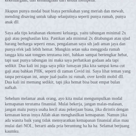
kekeluargaan, dan kebahagiaan dari kedua mempelai.
Jikapun punya modal buat biaya pernikahan yang meriah dan mewah,
mending disaving untuk tahap selanjutnya seperti punya rumah, punya
anak dll.
Saya ada tips ketahanan ekonomi keluarga, yaitu tabungan minimal 2x
gaji atau penghasilan kita. Pastikan ada minimal 2x ditabungan atau ujud
barang berharga seperti emas, pengalaman saya sih jadi aman jaya dan
punya efek jadi lebih hemat. Mungkin setan suka menggoda rumah
tangga kita saat tongpes terutama istri, bahkan sampai bertengkar hebat,
tapi saat punya tabungan ini maka saya perhatikan godaan ada tapi
sedikit. Dua kali ini juga saya pikir lumayan jika kita sampai kena cut
gaji atau bahkan PHK, seperti di zaman Covid ini. Saya lihat teman yang
tanpa persiapan ini, ampe jual-jualin isi rumah, over kredit mobil dll.
Dua kali ini memang sedikit, tapi jika hemat bisa buat empat bulan
nafkah.
Sebelum melamar anak orang, ayo kita mulai mengumpulkan modal
kemapanan terutama finansial. Mulai bekerja, jangan malas-malasan,
jangan malu punya usaha kecil atau pekerjaan biasa, jika dirintis dengan
kemauan keras insya Allah akan menghasilkan kemapanan. Namun jika
ada wanita baik yang tidak mensyaratkan kemapanan finansial alias mau
mulai dari NOL, berarti anda pria beruntung ha ha ha. Selamat berjuang
kaumku.