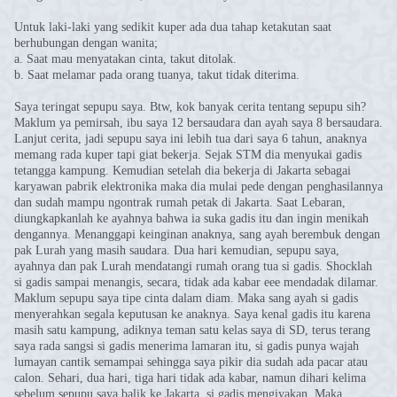
Untuk laki-laki yang sedikit kuper ada dua tahap ketakutan saat
berhubungan dengan wanita;
a. Saat mau menyatakan cinta, takut ditolak.
b. Saat melamar pada orang tuanya, takut tidak diterima.
Saya teringat sepupu saya. Btw, kok banyak cerita tentang sepupu sih?
Maklum ya pemirsah, ibu saya 12 bersaudara dan ayah saya 8 bersaudara.
Lanjut cerita, jadi sepupu saya ini lebih tua dari saya 6 tahun, anaknya
memang rada kuper tapi giat bekerja. Sejak STM dia menyukai gadis
tetangga kampung. Kemudian setelah dia bekerja di Jakarta sebagai
karyawan pabrik elektronika maka dia mulai pede dengan penghasilannya
dan sudah mampu ngontrak rumah petak di Jakarta. Saat Lebaran,
diungkapkanlah ke ayahnya bahwa ia suka gadis itu dan ingin menikah
dengannya. Menanggapi keinginan anaknya, sang ayah berembuk dengan
pak Lurah yang masih saudara. Dua hari kemudian, sepupu saya,
ayahnya dan pak Lurah mendatangi rumah orang tua si gadis. Shocklah
si gadis sampai menangis, secara, tidak ada kabar eee mendadak dilamar.
Maklum sepupu saya tipe cinta dalam diam. Maka sang ayah si gadis
menyerahkan segala keputusan ke anaknya. Saya kenal gadis itu karena
masih satu kampung, adiknya teman satu kelas saya di SD, terus terang
saya rada sangsi si gadis menerima lamaran itu, si gadis punya wajah
lumayan cantik semampai sehingga saya pikir dia sudah ada pacar atau
calon. Sehari, dua hari, tiga hari tidak ada kabar, namun dihari kelima
sebelum sepupu saya balik ke Jakarta, si gadis mengiyakan. Maka