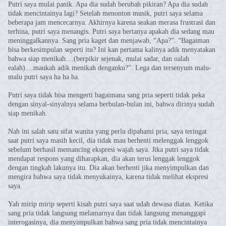
Putri saya mulai panik. Apa dia sudah berubah pikiran? Apa dia sudah
tidak mencintainya lagi? Setelah menonton musik, putri saya selama
beberapa jam mencecarnya. Akhirnya karena seakan merasa frustrasi dan
terhina, putri saya menangis. Putri saya bertanya apakah dia sedang mau
meninggalkannya. Sang pria kaget dan menjawab, “Apa?”. “Bagaiman
bisa berkesimpulan seperti itu? Ini kan pertama kalinya adik menyatakan
bahwa siap menikah....(berpikir sejenak, mulai sadar, dan oalah
ealah)....maukah adik menikah denganku?”. Lega dan tersenyum malu-
malu putri saya ha ha ha.
Putri saya tidak bisa mengerti bagaimana sang pria seperti tidak peka
dengan sinyal-sinyalnya selama berbulan-bulan ini, bahwa dirinya sudah
siap menikah.
Nah ini salah satu sifat wanita yang perlu dipahami pria, saya teringat
saat putri saya masih kecil, dia tidak mau berhenti melenggak lenggok
sebelum berhasil memancing ekspresi wajah saya. Jika putri saya tidak
mendapat respons yang diharapkan, dia akan terus lenggak lenggok
dengan tingkah lakunya itu. Dia akan berhenti jika menyimpulkan dan
mengira bahwa saya tidak menyukainya, karena tidak melihat ekspresi
saya.
Yah mirip mirip seperti kisah putri saya saat udah dewasa diatas. Ketika
sang pria tidak langsung melamarnya dan tidak langsung menanggapi
interogasinya, dia menyimpulkan bahwa sang pria tidak mencintainya