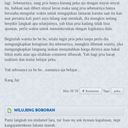
lagi. Sebenarnya, sang pria hanya kurang peka aja dengan sinyal-sinyal
itu, bahkan saat diberi sinyal keras maka sang pria sebenarnya hanya
berusaha mengulur waktu untuk mengajukan lamaran karena saat itu kan
saat pertama kali putri saya bilang siap menikah, dia mungkin sedang
berpikir langkah apa selanjutnya, yah khas pria kadang tidak bisa
spontan, perlu waktu untuk mensinkronkan dengan logikanya dulu.
Begitulah wanita he he he, selalu ingin pria peka tanpa perlu dia
mengungkapkan keinginan dia sebenarnya, mungkin dibenak wanita, jika
mengungkapkan langsung seakan menjatuhkan harga dirinya atau bakal
bikin malu atau apa silahkan comment dibawah. Yah bagi pria harap
maklum dan mulai belajar peka.
Yah sebisanya ya he he...namanya aja belajar...
Kang Jay
May 26 '20
0
Komentar
Tags:
peka
WILUJENG BOBORAN
Pami langkah tos midamel lara, tur lisan nu sok nyusun kapalsuan, nepi
kangajantenkeun lukana manah.