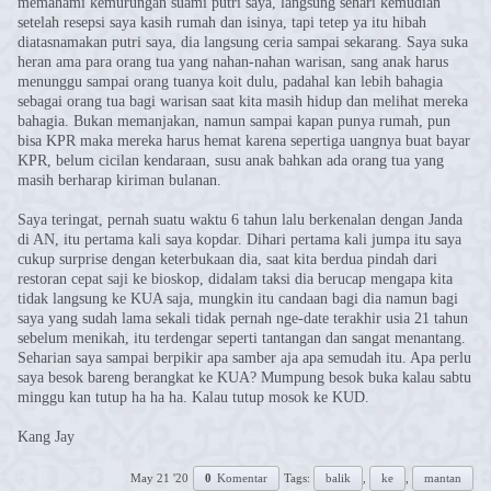
memahami kemurungan suami putri saya, langsung sehari kemudian
setelah resepsi saya kasih rumah dan isinya, tapi tetep ya itu hibah
diatasnamakan putri saya, dia langsung ceria sampai sekarang. Saya suka
heran ama para orang tua yang nahan-nahan warisan, sang anak harus
menunggu sampai orang tuanya koit dulu, padahal kan lebih bahagia
sebagai orang tua bagi warisan saat kita masih hidup dan melihat mereka
bahagia. Bukan memanjakan, namun sampai kapan punya rumah, pun
bisa KPR maka mereka harus hemat karena sepertiga uangnya buat bayar
KPR, belum cicilan kendaraan, susu anak bahkan ada orang tua yang
masih berharap kiriman bulanan.
Saya teringat, pernah suatu waktu 6 tahun lalu berkenalan dengan Janda
di AN, itu pertama kali saya kopdar. Dihari pertama kali jumpa itu saya
cukup surprise dengan keterbukaan dia, saat kita berdua pindah dari
restoran cepat saji ke bioskop, didalam taksi dia berucap mengapa kita
tidak langsung ke KUA saja, mungkin itu candaan bagi dia namun bagi
saya yang sudah lama sekali tidak pernah nge-date terakhir usia 21 tahun
sebelum menikah, itu terdengar seperti tantangan dan sangat menantang.
Seharian saya sampai berpikir apa samber aja apa semudah itu. Apa perlu
saya besok bareng berangkat ke KUA? Mumpung besok buka kalau sabtu
minggu kan tutup ha ha ha. Kalau tutup mosok ke KUD.
Kang Jay
May 21 '20
0
Komentar
Tags:
balik
,
ke
,
mantan