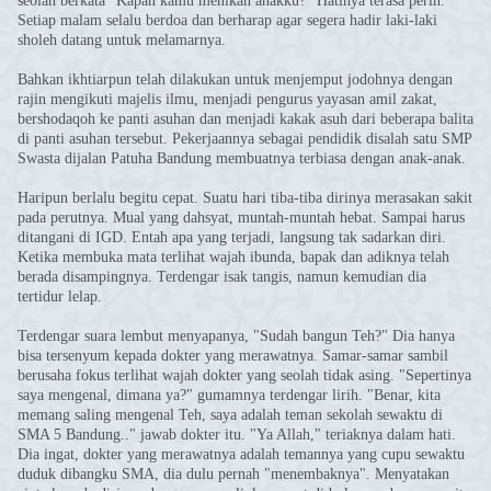
seolah berkata "Kapan kamu menikah anakku?" Hatinya terasa perih.
Setiap malam selalu berdoa dan berharap agar segera hadir laki-laki
sholeh datang untuk melamarnya.
Bahkan ikhtiarpun telah dilakukan untuk menjemput jodohnya dengan
rajin mengikuti majelis ilmu, menjadi pengurus yayasan amil zakat,
bershodaqoh ke panti asuhan dan menjadi kakak asuh dari beberapa balita
di panti asuhan tersebut. Pekerjaannya sebagai pendidik disalah satu SMP
Swasta dijalan Patuha Bandung membuatnya terbiasa dengan anak-anak.
Haripun berlalu begitu cepat. Suatu hari tiba-tiba dirinya merasakan sakit
pada perutnya. Mual yang dahsyat, muntah-muntah hebat. Sampai harus
ditangani di IGD. Entah apa yang terjadi, langsung tak sadarkan diri.
Ketika membuka mata terlihat wajah ibunda, bapak dan adiknya telah
berada disampingnya. Terdengar isak tangis, namun kemudian dia
tertidur lelap.
Terdengar suara lembut menyapanya, "Sudah bangun Teh?" Dia hanya
bisa tersenyum kepada dokter yang merawatnya. Samar-samar sambil
berusaha fokus terlihat wajah dokter yang seolah tidak asing. "Sepertinya
saya mengenal, dimana ya?" gumamnya terdengar lirih. "Benar, kita
memang saling mengenal Teh, saya adalah teman sekolah sewaktu di
SMA 5 Bandung.." jawab dokter itu. "Ya Allah," teriaknya dalam hati.
Dia ingat, dokter yang merawatnya adalah temannya yang cupu sewaktu
duduk dibangku SMA, dia dulu pernah "menembaknya". Menyatakan