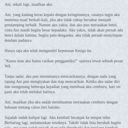
Ani, sekali lagi, maafkan aku.
Ani, yang kadang keras kepala dengan keinginannya, rasanya ingin aku
meminta maaf berkali-kali, jika aku tidak cukup bersabar menjadi
pendamping terbaik. Namun aku yakin, dan aku pun merasakan betul,
cinta Ani masih begitu besar kepadaku. Aku yakin, tidak akan pernah ada
benci dalam hatimu, begitu pula denganku, aku tidak pernah menyimpan
dendam padanya.
Hanya saja aku telah mengambil keputusan Ketiga itu.
"Kamu mau aku bantu carikan penggantiku?" ujarnya lewat sebuah pesan
WA.
Tanpa sadar, aku pun memintanya mencarikannya, dengan nada yang
lapang Ani pun mengiyakan dan siap mencarikan. Ketika aku sadar diri
dan mengenang beberapa kejadian yang membuat aku cemburu, hari ini
pasti aku telah melukai hatinya.
Ani, maafkan jika aku sudah membuatmu merasakan cemburu dengan
bahasan tentang calon istri baruku.
Sajadah sudah kulipat lagi. Aku kembali beranjak ke tempat tidur.
Berbaring lagi, melamunkan sosoknya. Takdir tidak bisa berubah begitu
saja, apa yang sudah terjadi akan sulit diperbaiki dan terulang kembali.