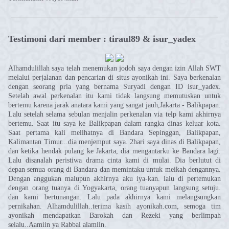
Testimoni dari member : tiraul89 & isur_yadex
Alhamdulillah saya telah menemukan jodoh saya dengan izin Allah SWT
melalui perjalanan dan pencarian di situs ayonikah ini. Saya berkenalan
dengan seorang pria yang bernama Suryadi dengan ID isur_yadex.
Setelah awal perkenalan itu kami tidak langsung memutuskan untuk
bertemu karena jarak anatara kami yang sangat jauh,Jakarta - Balikpapan.
Lalu setelah selama sebulan menjalin perkenalan via telp kami akhirnya
bertemu. Saat itu saya ke Balikpapan dalam rangka dinas keluar kota.
Saat pertama kali melihatnya di Bandara Sepinggan, Balikpapan,
Kalimantan Timur...dia menjemput saya. 2hari saya dinas di Balikpapan,
dan ketika hendak pulang ke Jakarta, dia mengantarku ke Bandara lagi.
Lalu disanalah peristiwa drama cinta kami di mulai. Dia berlutut di
depan semua orang di Bandara dan memintaku untuk meikah dengannya.
Dengan anggukan malupun akhirnya aku iya-kan. lalu di pertemukan
dengan orang tuanya di Yogyakarta, orang tuanyapun langsung setuju.
dan kami bertunangan. Lalu pada akhirnya kami melangsungkan
pernikahan. Alhamdulillah..terima kasih ayonikah.com, semoga tim
ayonikah mendapatkan Barokah dan Rezeki yang berlimpah
selalu..Aamiin ya Rabbal alamiin.