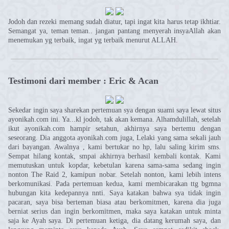
Jodoh dan rezeki memang sudah diatur, tapi ingat kita harus tetap ikhtiar.
Semangat ya, teman teman.. jangan pantang menyerah insyaAllah akan
menemukan yg terbaik, ingat yg terbaik menurut ALLAH.
Testimoni dari member : Eric & Acan
Sekedar ingin saya sharekan pertemuan sya dengan suami saya lewat situs
ayonikah.com ini. Ya...kl jodoh, tak akan kemana. Alhamdulillah, setelah
ikut ayonikah.com hampir setahun, akhirnya saya bertemu dengan
seseorang. Dia anggota ayonikah.com juga, Lelaki yang sama sekali jauh
dari bayangan. Awalnya , kami bertukar no hp, lalu saling kirim sms.
Sempat hilang kontak, smpai akhirnya berhasil kembali kontak. Kami
memutuskan untuk kopdar, kebetulan karena sama-sama sedang ingin
nonton The Raid 2, kamipun nobar. Setelah nonton, kami lebih intens
berkomunikasi. Pada pertemuan kedua, kami membicarakan ttg bgmna
hubungan kita kedepannya nnti. Saya katakan bahwa sya tidak ingin
pacaran, saya bisa berteman biasa atau berkomitmen, karena dia juga
berniat serius dan ingin berkomitmen, maka saya katakan untuk minta
saja ke Ayah saya. Di pertemuan ketiga, dia datang kerumah saya, dan