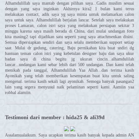
Alhamdulillah saya mantab dengan pilihan saya...Gadis muslim sesuai
dengan yang saya inginkan. Akhirnya kira2 1 bulan kami terus
melakukan contact, adik saya yg saya minta untuk melamarkan calon
saya untuk saya. Alhamdulillah berjalan lancar. Setelah saya melakukan
proses Lamaran, calon istri saya yang melakukan persiapan sekitar 3
minggu karena saya masih berada di China, dari mulai undangan foto
kita masing2 tapi dijadikan satu seperti yang saya attachmenkan disini.
Semua dipersiapkan sendiri dan saya selalu memberikan support setiap
saat. Mulai dr gedung, catering, Baju pernikahan kita buat sndiri dg
bantuan teman calon istri yang kebetulan designer baju dan saya ukur
badan saya di china begitu jg ukuran cincin...alhamdulilah
lancar...undangan kami sebar lebih dari 500 undangan. Dan kami telah
menikah pada tanggal, Alhamdulillah Yaa Allah...dan terima kasih
Ayonikah yang telah memberikan kesempatan buat kita untuk saling
mengenal. terima kasih sekali lagi ayonikah. Semoga banyak pasangan2
lain yang segera menyusul naik pelaminan seperti kami. Aamiin yaa
robbal alamiin.
Testimoni dari member : hida25 & ali39d
Assalamualaikum. Saya ucapkan terima kasih banyak kepada admin AN