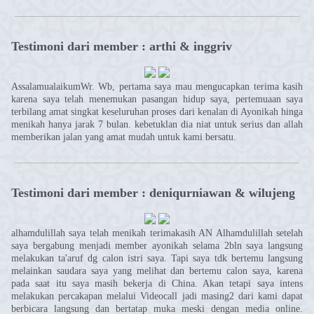
Testimoni dari member : arthi & inggriv
AssalamualaikumWr. Wb, pertama saya mau mengucapkan terima kasih
karena saya telah menemukan pasangan hidup saya, pertemuaan saya
terbilang amat singkat keseluruhan proses dari kenalan di Ayonikah hinga
menikah hanya jarak 7 bulan. kebetuklan dia niat untuk serius dan allah
memberikan jalan yang amat mudah untuk kami bersatu.
Testimoni dari member : deniqurniawan & wilujeng
alhamdulillah saya telah menikah terimakasih AN Alhamdulillah setelah
saya bergabung menjadi member ayonikah selama 2bln saya langsung
melakukan ta'aruf dg calon istri saya. Tapi saya tdk bertemu langsung
melainkan saudara saya yang melihat dan bertemu calon saya, karena
pada saat itu saya masih bekerja di China. Akan tetapi saya intens
melakukan percakapan melalui Videocall jadi masing2 dari kami dapat
berbicara langsung dan bertatap muka meski dengan media online.