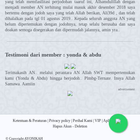
yang telah memfasilitasi perjodohan taaruf ini, Alhamdulillah dengan
menjadi member AN terhitung mulai masuk akhir desember 2018 saya
bertemu dengan jodoh saya yang telah Allah berikan, Ali39d , dan telah
dihalalkan pada tgl 01 agustus 2019.. Kepada seluruh anggota AN yang
belum dipertemukan dengan jodohnya, tetap selalu berusaha dan saya
doakan semoga disegerakan dan dipermudah jalannya, amin yra..
Testimoni dari member : yonda & abdu
Terimakasih AN.. melalui perantara AN Allah SWT mempertemukan
kami (Yonda & Abdu) hingga berjodoh.. Plmbg-Ternate. Insya Allah
Samawa. Aamiin
advertisement
Ketentuan & Peraturan
|
Privacy policy
|
Perihal Kami
|
VIP
|
Aplikasi Jodoh
|
Hapus Akun - Deletion
© Copyright AYONIKAH