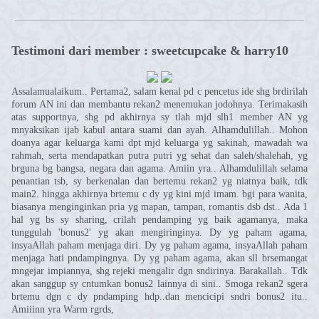
Testimoni dari member : sweetcupcake & harry10
Assalamualaikum.. Pertama2, salam kenal pd c pencetus ide shg brdirilah
forum AN ini dan membantu rekan2 menemukan jodohnya. Terimakasih
atas supportnya, shg pd akhirnya sy tlah mjd slh1 member AN yg
mnyaksikan ijab kabul antara suami dan ayah. Alhamdulillah.. Mohon
doanya agar keluarga kami dpt mjd keluarga yg sakinah, mawadah wa
rahmah, serta mendapatkan putra putri yg sehat dan saleh/shalehah, yg
brguna bg bangsa, negara dan agama. Amiin yra.. Alhamdulillah selama
penantian tsb, sy berkenalan dan bertemu rekan2 yg niatnya baik, tdk
main2. hingga akhirnya brtemu c dy yg kini mjd imam. bgi para wanita,
biasanya menginginkan pria yg mapan, tampan, romantis dsb dst.. Ada 1
hal yg bs sy sharing, crilah pendamping yg baik agamanya, maka
tunggulah 'bonus2' yg akan mengiringinya. Dy yg paham agama,
insyaAllah paham menjaga diri. Dy yg paham agama, insyaAllah paham
menjaga hati pndampingnya. Dy yg paham agama, akan sll brsemangat
mngejar impiannya, shg rejeki mengalir dgn sndirinya. Barakallah.. Tdk
akan sanggup sy cntumkan bonus2 lainnya di sini.. Smoga rekan2 sgera
brtemu dgn c dy pndamping hdp..dan mencicipi sndri bonus2 itu..
Amiiinn yra Warm rgrds,