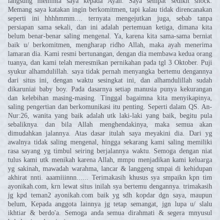
langsung meminta saya kepada Ayah. Saya sempat sedikit shock.
Memang saya katakan ingin berkomitmen, tapi kalau tidak direncanakan
seperti ini hhhhmmm.... ternyata mengejutkan juga, sebab tanpa
persiapan sama sekali, dan ini adalah pertemuan ketiga, dimana kita
belum benar-benar saling mengenal. Ya, karena kita sama-sama berniat
baik u/ berkomitmen, mengharap ridho Allah, maka ayah menerima
lamaran dia. Kami resmi bertunangan, dengan dia membawa kedua orang
tuanya, dan kami telah meresmikan pernikahan pada tgl 3 Oktober. Puji
syukur alhamdulillah. saya tidak pernah menyangka bertemu dengannya
dari situs ini, dengan waktu sesingkat ini, dan alhamdulillah sudah
dikaruniai baby boy. Pada dasarnya setiap manusia punya kekurangan
dan kelebihan masing-masing. Tinggal bagaimna kita menyikapinya,
saling pengertian dan berkomunikasi itu penting. Seperti dalam QS. An-
Nur:26, wanita yang baik adalah utk laki-laki yang baik, begitu pula
sebaliknya. dan bila Allah menghendakinya, maka semua akan
dimudahkan jalannya. Atas dasar itulah saya meyakini dia. Dari yg
awalnya tidak saling mengenal, hingga sekarang kami saling memiliki
rasa sayang yg timbul seiring berjalannya waktu. Semoga dengan niat
tulus kami utk menikah karena Allah, mmpu menjadikan kami keluarga
yg sakinah, mawadah warahma, lancar & langgeng smpai di kehidupan
akhirat nnti. aaamiiinnn...... Terimakasih khusus sya smpaikn kpn tim
ayonikah.com, krn lewat situs inilah sya bertemu dengannya. trimakasih
jg kpd teman2 ayonikah.com baik yg sdh kopdar dgn saya, maupun
belum, Kepada anggota lainnya jg tetap semangat, jgn lupa u/ slalu
ikhtiar & berdo'a. Semoga anda semua dirahmati & segera mnyusul