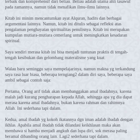
terbaik dan komprehensif dari beliau. Beliau adalah ulama ahli tasawuf
pada zamannya, namun tidak menafikan ilmu-ilmu lainnya.
Kitab ini minim mencantumkan ayat Alquran, hadits dan berbagai
argumentasi lainnya. Namun, kitab ini ditulis sebagai refleksi atas
pengalaman penghayatan spiritualitas penulisnya. Kitab ini merupakan
kumpulan mutiara-mutiara cemerlang untuk meningkatkan kesadaran
spiritual.
Saya sendiri merasa kitab ini bisa menjadi tuntunan praktis di tengah-
tengah kesibukan dan gelombang materalisme yang kuat.
Walau baru seminggu saya mempelajarinya, namun makna yg terkandung
saya rasa luar biasa, beberapa terngiang2 dalam diri saya, beberapa saya
ambil sebagai contoh saja:
Pertama, Orang arif tidak akan membanggakan amal ibadahnya, karena
malah jadi kurang pengharapan kepada Allah, sehingga apa yg dia dapat
merasa karena amal ibadahnya, bukan karena rahman dan rahimnya
Allah. Ini sederhana tapi dalam.
Kedua, amal ibadah yg kokoh ikatannya dgn iman adalah ibadah dengan
ikhlas. Apabila amal ibadah tidak dilandasi keikhlasan maka akan
membawa si hamba menjadi angkuh dan lupa diri, sok merasa paling
beramal dibanding orang lain. Lagi2 sederhana tapi dalam.