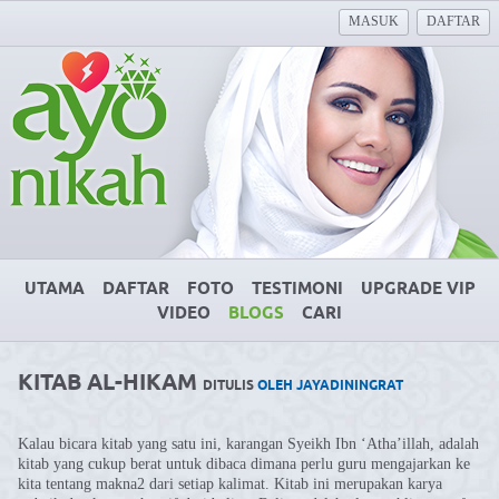
MASUK
DAFTAR
UTAMA
DAFTAR
FOTO
TESTIMONI
UPGRADE VIP
VIDEO
BLOGS
CARI
KITAB AL-HIKAM
DITULIS
OLEH JAYADININGRAT
Kalau bicara kitab yang satu ini, karangan Syeikh Ibn ‘Atha’illah, adalah
kitab yang cukup berat untuk dibaca dimana perlu guru mengajarkan ke
kita tentang makna2 dari setiap kalimat. Kitab ini merupakan karya