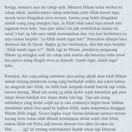
Ketiga, menurut saya ini cukup unik. Menurut Hikam kalau berdoa itu
cukup sekali, pemikirannya cukup sederhana yaitu Allah mosok lupa,
mosok harus diingatkan terus terusan, karena yang boleh diingatkan
adalah orang yang mungkin lupa, la Allah tidak bakal lupa mosok kita
ingatkan terus hehe. Saya pun akhir2 ini jadi memikirkan makna ini,
misal 3 hari yg lalu saya sudah memanjatkan doa, trus hari berikutnya ya
saya cuman berpikir "ya Allah masih inget kan?" Kemudian dilanjut baca
sholawat dan Al Quran. Begitu jg hari berikutnya, dlm hati saya berpikir
"Allah masih inget to?". Balik lagi ke Hikam, pemikiran pengarang
Hikam yg setingkat wali ini cukup unik namun ada benarnya hehe misal
kita punya utang ditagih terus ya dijawab "masih inget, masih inget"
haha..
Keempat, dan yang paling membuat saya paling takjub akan kitab Hikam
adalah tentang pemikiran orang yang beribadah sedikit dan yakin bahwa
itu anugerah dari Allah, itu lebih baik daripada ibadah banyak tapi selalu
merasa kurang. Misal ada orang yg udah sholat wajib kemudian gak puas
lanjut sholat bakdiah trus lanjut sholat lain lagi. Tapi ada orang
sebelahnya yang sholat wajib aja tp rasa syukurnya begitu besar bahkan
menikmati sekali bisa sujud ke hadirat Allah, maka maqomnya dianggap
Hikam lebih tinggi. Secara logika wajar karena kelakuan satunya merasa
kurang terus walau udah dikasih kesempatan sholat wajib oleh Allah,
seakan Allah tuh Polisi jadi merasa diawasi trus takut ini takut itu.
Heh..........lg2 ini tentang sederhananya ibadah sekali tapi khusyuk.