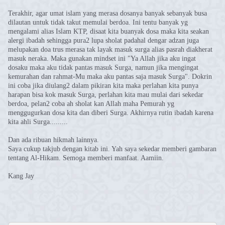
Terakhir, agar umat islam yang merasa dosanya banyak sebanyak busa
dilautan untuk tidak takut memulai berdoa. Ini tentu banyak yg
mengalami alias Islam KTP, disaat kita buanyak dosa maka kita seakan
alergi ibadah sehingga pura2 lupa sholat padahal dengar adzan juga
melupakan doa trus merasa tak layak masuk surga alias pasrah diakherat
masuk neraka. Maka gunakan mindset ini "Ya Allah jika aku ingat
dosaku maka aku tidak pantas masuk Surga, namun jika mengingat
kemurahan dan rahmat-Mu maka aku pantas saja masuk Surga". Dokrin
ini coba jika diulang2 dalam pikiran kita maka perlahan kita punya
harapan bisa kok masuk Surga, perlahan kita mau mulai dari sekedar
berdoa, pelan2 coba ah sholat kan Allah maha Pemurah yg
menggugurkan dosa kita dan diberi Surga. Akhirnya rutin ibadah karena
kita ahli Surga.........
Dan ada ribuan hikmah lainnya.
Saya cukup takjub dengan kitab ini. Yah saya sekedar memberi gambaran
tentang Al-Hikam. Semoga memberi manfaat. Aamiin.
Kang Jay