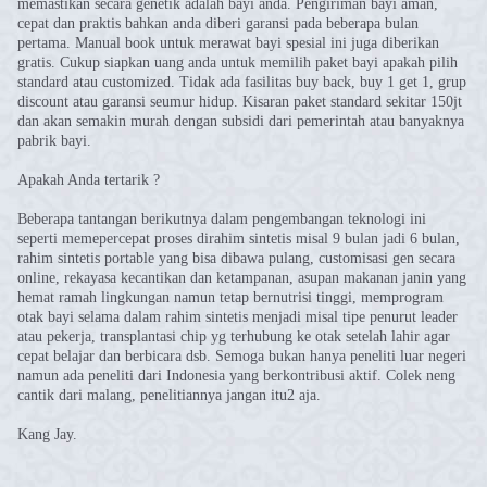
memastikan secara genetik adalah bayi anda. Pengiriman bayi aman,
cepat dan praktis bahkan anda diberi garansi pada beberapa bulan
pertama. Manual book untuk merawat bayi spesial ini juga diberikan
gratis. Cukup siapkan uang anda untuk memilih paket bayi apakah pilih
standard atau customized. Tidak ada fasilitas buy back, buy 1 get 1, grup
discount atau garansi seumur hidup. Kisaran paket standard sekitar 150jt
dan akan semakin murah dengan subsidi dari pemerintah atau banyaknya
pabrik bayi.
Apakah Anda tertarik ?
Beberapa tantangan berikutnya dalam pengembangan teknologi ini
seperti memepercepat proses dirahim sintetis misal 9 bulan jadi 6 bulan,
rahim sintetis portable yang bisa dibawa pulang, customisasi gen secara
online, rekayasa kecantikan dan ketampanan, asupan makanan janin yang
hemat ramah lingkungan namun tetap bernutrisi tinggi, memprogram
otak bayi selama dalam rahim sintetis menjadi misal tipe penurut leader
atau pekerja, transplantasi chip yg terhubung ke otak setelah lahir agar
cepat belajar dan berbicara dsb. Semoga bukan hanya peneliti luar negeri
namun ada peneliti dari Indonesia yang berkontribusi aktif. Colek neng
cantik dari malang, penelitiannya jangan itu2 aja.
Kang Jay.