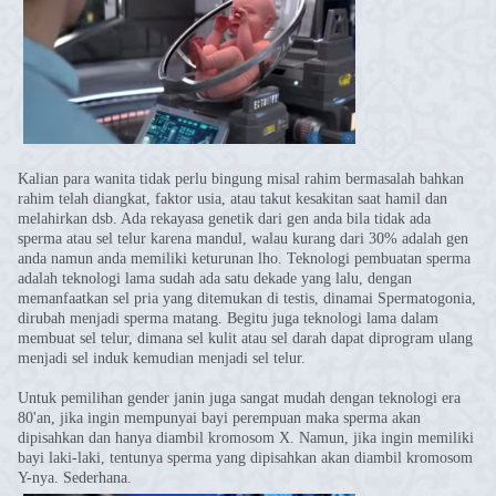
Kalian para wanita tidak perlu bingung misal rahim bermasalah bahkan
rahim telah diangkat, faktor usia, atau takut kesakitan saat hamil dan
melahirkan dsb. Ada rekayasa genetik dari gen anda bila tidak ada
sperma atau sel telur karena mandul, walau kurang dari 30% adalah gen
anda namun anda memiliki keturunan lho. Teknologi pembuatan sperma
adalah teknologi lama sudah ada satu dekade yang lalu, dengan
memanfaatkan sel pria yang ditemukan di testis, dinamai Spermatogonia,
dirubah menjadi sperma matang. Begitu juga teknologi lama dalam
membuat sel telur, dimana sel kulit atau sel darah dapat diprogram ulang
menjadi sel induk kemudian menjadi sel telur.
Untuk pemilihan gender janin juga sangat mudah dengan teknologi era
80'an, jika ingin mempunyai bayi perempuan maka sperma akan
dipisahkan dan hanya diambil kromosom X. Namun, jika ingin memiliki
bayi laki-laki, tentunya sperma yang dipisahkan akan diambil kromosom
Y-nya. Sederhana.