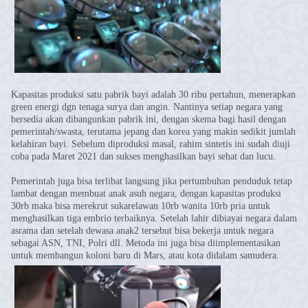
Kapasitas produksi satu pabrik bayi adalah 30 ribu pertahun, menerapkan
green energi dgn tenaga surya dan angin. Nantinya setiap negara yang
bersedia akan dibangunkan pabrik ini, dengan skema bagi hasil dengan
pemerintah/swasta, terutama jepang dan korea yang makin sedikit jumlah
kelahiran bayi. Sebelum diproduksi masal, rahim sintetis ini sudah diuji
coba pada Maret 2021 dan sukses menghasilkan bayi sehat dan lucu.
Pemerintah juga bisa terlibat langsung jika pertumbuhan penduduk tetap
lambat dengan membuat anak asuh negara, dengan kapasitas produksi
30rb maka bisa merekrut sukarelawan 10rb wanita 10rb pria untuk
menghasilkan tiga embrio terbaiknya. Setelah lahir dibiayai negara dalam
asrama dan setelah dewasa anak2 tersebut bisa bekerja untuk negara
sebagai ASN, TNI, Polri dll. Metoda ini juga bisa diimplementasikan
untuk membangun koloni baru di Mars, atau kota didalam samudera.