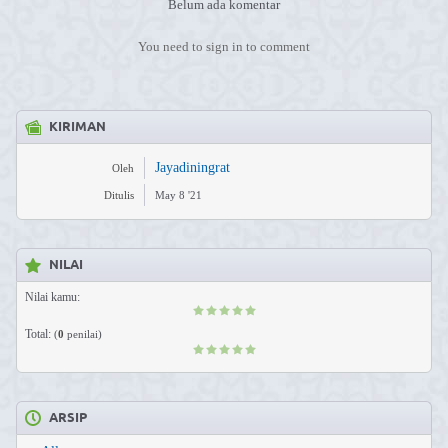
Belum ada komentar
You need to sign in to comment
KIRIMAN
Jayadiningrat
Oleh
Ditulis
May 8 '21
NILAI
Nilai kamu:
Total:
(
0
penilai)
ARSIP