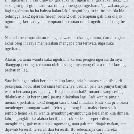
sih ngedrama? Pasti dijawab 'gak suka lah ngedrama, gak suka, laki2 tuh
suka gini gini gini'. Jadi saat ditanya mengapa ngedrama?, jawabannya ya
lagi ngedrama ha ha bahwa kalau laki2 begini begitu ini itu bla bla bla.
Sehingga laki2 ngerasa 'heeem bener2 deh perempuan gak bisa diajak
ngomong, kerjaannya perempuan itu cuman untuk ngedrama doang' he
he.
Nah ada beberapa alasan mengapa wanita suka ngedrama, dan dibagian
akhir blog ini saya menjelaskan mengapa pria ternyata juga suka
ngedrama.
Alasan pertama wanita suka ngedrama karena pengen ngerasa dirinya
dianggap penting, terutama oleh pasangannya yang dirasa mulai kurang
perhatian 'lagi'.
Saat hubungan udah berjalan cukup lama, pria biasanya suka sibuk di
pekerjaan, hobi, atau bersama temen2nya. Jadilah pria tak punya banyak
waktu bersama pasangannya. Kegiatan atau hal2 romantis yang sering
dilakukan dulu berangsur2 jarang dilakukan lagi. J
adi wanita pingin
menarik perhatian laki2 dengan cara bikin2 masalah. Pasti kita pria biasa
mendenger omongan wanita (eh saya jarang lho, maksudnya sejak
jomblo hehe) kalau wanita nyambung-nyambungin kesalahan kita dimasa
lalu, ngungkit2 kesalahan kecil, atau sok kode2an seperti diem,
menghilang, gak mau diajak ngomong, atau gak mau diajak makan, atau
dijawab terserah terserah dan terserah. Itu sebenarnya cara mereka