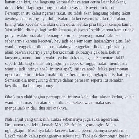
kanan dan kiri, apa langsung kemasalahnya atau cerita latar belakang
dulu. Belum lagi ngomong masalah perasaan. Ruwet bin kusut.
Perempuan itu kalau ngerasa takut, itu tidak akan langsung bilang takut,
awalnya ada prolog nya dulu. Kalau dia kecewa maka dia tidak akan
bilang 'aku kecewa' dia akan diem dulu. Ketika pria tanya 'kenapa kamu',
'aku sedih', ditanya lagi 'sedih kenapa', dijawab ' sedih karena kamu tidak
punya waktu buat aku', 'emang kamu pengennya gimana', 'aku sih
sebenarnya karena kecewa', hey jadi ada semacam lapisan2nya gitu. Jadi
wanita tenggelam didalam masalahnya tenggelam didalam pikirannya
alam bawah sadarnya yang berkecamuk akibatnya gak bisa keluar
langsung namun butuh waktu ya butuh ketenangan. Sementara laki2
seperti dibilang diatas tuh pinginnya cepet sehingga makin memburu2
wanita 'jadi intinya apa?, intinya apa?, intinya apa?'. Maka perempuan
ngerasa makin tertekan, makin tidak berani mengungkapkan isi hatinya.
Semakin dia mengurung dirinya dalam perasaan seperti itu semakin
kesulitan dia buat ngomong.
Oke kita sudahi bagian perempuan, intinya kalau dari alasan kedua, kalau
wanita ada masalah atau kalau dia ada kekecewaan maka susah
mengeluarkan dari dua sisi otaknya.
Nah lanjut yang unik nih. Laki2 sebenarnya juga suka ngedrama.
Dramanya tapi lebih kearah MALES. Males ngomongin. Males
ngungkapin. Misalnya laki2 kecewa karena perempuannya seperti ini.
Laki2 marah kalau pasangannya seperti itu. Tapi gak diomongin karena