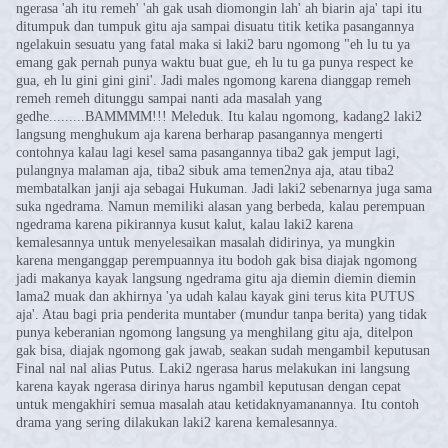
ngerasa 'ah itu remeh' 'ah gak usah diomongin lah' ah biarin aja' tapi itu
ditumpuk dan tumpuk gitu aja sampai disuatu titik ketika pasangannya
ngelakuin sesuatu yang fatal maka si laki2 baru ngomong "eh lu tu ya
emang gak pernah punya waktu buat gue, eh lu tu ga punya respect ke
gua, eh lu gini gini gini'. Jadi males ngomong karena dianggap remeh
remeh remeh ditunggu sampai nanti ada masalah yang
gedhe.........BAMMMM!!! Meleduk. Itu kalau ngomong, kadang2 laki2
langsung menghukum aja karena berharap pasangannya mengerti
contohnya kalau lagi kesel sama pasangannya tiba2 gak jemput lagi,
pulangnya malaman aja, tiba2 sibuk ama temen2nya aja, atau tiba2
membatalkan janji aja sebagai Hukuman. Jadi laki2 sebenarnya juga sama
suka ngedrama. Namun memiliki alasan yang berbeda, kalau perempuan
ngedrama karena pikirannya kusut kalut, kalau laki2 karena
kemalesannya untuk menyelesaikan masalah didirinya, ya mungkin
karena menganggap perempuannya itu bodoh gak bisa diajak ngomong
jadi makanya kayak langsung ngedrama gitu aja diemin diemin diemin
lama2 muak dan akhirnya 'ya udah kalau kayak gini terus kita PUTUS
aja'. Atau bagi pria penderita muntaber (mundur tanpa berita) yang tidak
punya keberanian ngomong langsung ya menghilang gitu aja, ditelpon
gak bisa, diajak ngomong gak jawab, seakan sudah mengambil keputusan
Final nal nal alias Putus. Laki2 ngerasa harus melakukan ini langsung
karena kayak ngerasa dirinya harus ngambil keputusan dengan cepat
untuk mengakhiri semua masalah atau ketidaknyamanannya. Itu contoh
drama yang sering dilakukan laki2 karena kemalesannya.