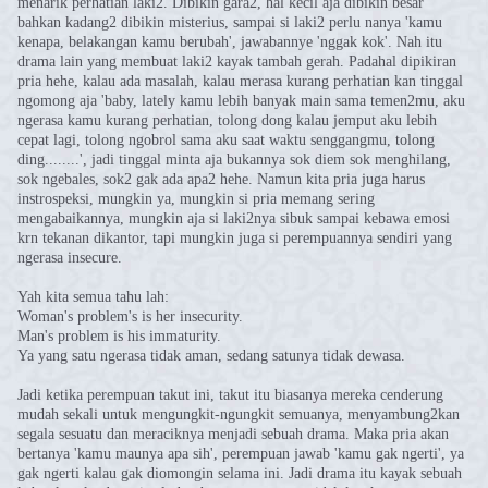
menarik perhatian laki2. Dibikin gara2, hal kecil aja dibikin besar
bahkan kadang2 dibikin misterius, sampai si laki2 perlu nanya 'kamu
kenapa, belakangan kamu berubah', jawabannye 'nggak kok'. Nah itu
drama lain yang membuat laki2 kayak tambah gerah. Padahal dipikiran
pria hehe, kalau ada masalah, kalau merasa kurang perhatian kan tinggal
ngomong aja 'baby, lately kamu lebih banyak main sama temen2mu, aku
ngerasa kamu kurang perhatian, tolong dong kalau jemput aku lebih
cepat lagi, tolong ngobrol sama aku saat waktu senggangmu, tolong
ding........', jadi tinggal minta aja bukannya sok diem sok menghilang,
sok ngebales, sok2 gak ada apa2 hehe. Namun kita pria juga harus
instrospeksi, mungkin ya, mungkin si pria memang sering
mengabaikannya, mungkin aja si laki2nya sibuk sampai kebawa emosi
krn tekanan dikantor, tapi mungkin juga si perempuannya sendiri yang
ngerasa insecure.
Yah kita semua tahu lah:
Woman's problem's is her insecurity.
Man's problem is his immaturity.
Ya yang satu ngerasa tidak aman, sedang satunya tidak dewasa.
Jadi ketika perempuan takut ini, takut itu biasanya mereka cenderung
mudah sekali untuk mengungkit-ngungkit semuanya, menyambung2kan
segala sesuatu dan meraciknya menjadi sebuah drama. Maka pria akan
bertanya 'kamu maunya apa sih', perempuan jawab 'kamu gak ngerti', ya
gak ngerti kalau gak diomongin selama ini. Jadi drama itu kayak sebuah