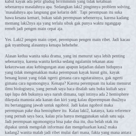
kabut kayak ada petir gludug brrrmmmm yang tidak ketahuan
sebenarnya masalahnya apa. Sedangkan laki2 pinginnya problem solving,
'masalahnya apa langsung gue kelarin deh'. Tapi perempuan itu suka
bawa kesana kemari, bukan salah perempuan sebenernya, karena kadang
memang laki2nya aja yang terlalu sibuk gak punya waktu nganggap
remeh jadi pengen main cepat aja.
Yes. Laki2 pengen main cepet, perempuan pengen main ribet. Jadi kacau
gak nyambung alasannya kenapa hehehehe.
Alasan kedua wanita suka drama, yang ini menurut saya lebih penting
sebenarnya, karena wanita ketika sedang ngalamin tekanan atau
kekecewaan atau kebingungan atau apapun kejadian dalam hidupnya
yang tidak mengenakkan maka perempuan kayak kusut gitu, kayak
benang kusut yang tidak ngerti gimana cara ngutarainnya, gak ngerti
gimana cara ngomongnya. Kenapa? Karena perempuan itu kalau menurut
ilmu biologisnya, yang pernah saya baca disalah satu buku kuliah saya
tapi lupa deh bukunya saya naruh dimana, tapi intinya ada 2 hemisphere
dikepala manusia ada kanan dan kiri yang kalau diperempuan dua2nya
itu bertanggung jawab untuk ngobrol. Jadi kalau ngobrol maka
perempuan pake dua hemisphere itu. Kalau laki2, katanya, kata reference
yang pernah saya baca, kalau pria hanya menggunakan salah satu saja.
Jadi perempuan ngomongnya bisa pake dua itu, dua belah otak itu
dipakai untuk mengolah informasi dan mengeluarkan kata2 maka
kadang2 wanita malah jadi ribet mulai dari mana, fakta yang mana antara