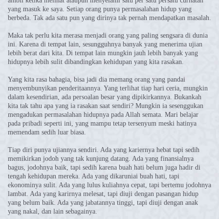
ambil ketika melihat ataupun menyelami satu per satu persatu curhatan
yang masuk ke saya. Setiap orang punya permasalahan hidup yang
berbeda. Tak ada satu pun yang dirinya tak pernah mendapatkan masalah.
Maka tak perlu kita merasa menjadi orang yang paling sengsara di dunia
ini. Karena di tempat lain, sesungguhnya banyak yang menerima ujian
lebih berat dari kita. Di tempat lain mungkin jauh lebih banyak yang
hidupnya lebih sulit dibandingkan kehidupan yang kita rasakan.
Yang kita rasa bahagia, bisa jadi dia memang orang yang pandai
menyembunyikan penderitaannya. Yang terlihat tiap hari ceria, mungkin
dalam kesendirian, ada persoalan besar yang dipikirkannya. Bukankah
kita tak tahu apa yang ia rasakan saat sendiri? Mungkin ia sesenggukan
mengadukan permasalahan hidupnya pada Allah semata. Mari belajar
pada pribadi seperti ini, yang mampu tetap tersenyum meski hatinya
memendam sedih luar biasa.
Tiap diri punya ujiannya sendiri. Ada yang kariernya hebat tapi sedih
memikirkan jodoh yang tak kunjung datang. Ada yang finansialnya
bagus, jodohnya baik, tapi sedih karena buah hati belum juga hadir di
tengah kehidupan mereka. Ada yang dikaruniai buah hati, tapi
ekonominya sulit. Ada yang lulus kuliahnya cepat, tapi bertemu jodohnya
lambat. Ada yang karirnya melesat, tapi diuji dengan pasangan hidup
yang belum baik. Ada yang jabatannya tinggi, tapi diuji dengan anak
yang nakal, dan lain sebagainya.