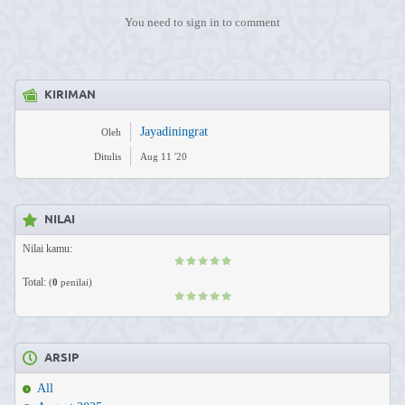
You need to sign in to comment
KIRIMAN
Jayadiningrat
Oleh
Ditulis
Aug 11 '20
NILAI
Nilai kamu:
Total:
(
0
penilai)
ARSIP
All