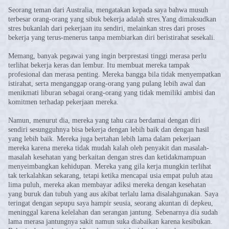
Seorang teman dari Australia, mengatakan kepada saya bahwa musuh
terbesar orang-orang yang sibuk bekerja adalah stres.Yang dimaksudkan
stres bukanlah dari pekerjaan itu sendiri, melainkan stres dari proses
bekerja yang terus-menerus tanpa membiarkan diri beristirahat sesekali.
Memang, banyak pegawai yang ingin berprestasi tinggi merasa perlu
terlihat bekerja keras dan lembur. Itu membuat mereka tampak
profesional dan merasa penting. Mereka bangga bila tidak menyempatkan
istirahat, serta menganggap orang-orang yang pulang lebih awal dan
menikmati liburan sebagai orang-orang yang tidak memiliki ambisi dan
komitmen terhadap pekerjaan mereka.
Namun, menurut dia, mereka yang tahu cara berdamai dengan diri
sendiri sesungguhnya bisa bekerja dengan lebih baik dan dengan hasil
yang lebih baik. Mereka juga bertahan lebih lama dalam pekerjaan
mereka karena mereka tidak mudah kalah oleh penyakit dan masalah-
masalah kesehatan yang berkaitan dengan stres dan ketidakmampuan
menyeimbangkan kehidupan. Mereka yang gila kerja mungkin terlihat
tak terkalahkan sekarang, tetapi ketika mencapai usia empat puluh atau
lima puluh, mereka akan membayar adiksi mereka dengan kesehatan
yang buruk dan tubuh yang aus akibat terlalu lama disalahgunakan. Saya
teringat dengan sepupu saya hampir seusia, seorang akuntan di depkeu,
meninggal karena kelelahan dan serangan jantung. Sebenarnya dia sudah
lama merasa jantungnya sakit namun suka diabaikan karena kesibukan.