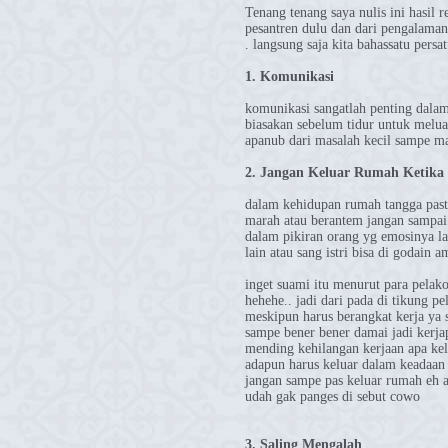
Tenang tenang saya nulis ini hasil r
pesantren dulu dan dari pengalaman 
. langsung saja kita bahassatu persa
1. Komunikasi
komunikasi sangatlah penting dala
biasakan sebelum tidur untuk melua
apanub dari masalah kecil sampe mas
2. Jangan Keluar Rumah Ketika
dalam kehidupan rumah tangga past
marah atau berantem jangan sampai
dalam pikiran orang yg emosinya la
lain atau sang istri bisa di godain
inget suami itu menurut para pelak
hehehe.. jadi dari pada di tikung 
meskipun harus berangkat kerja ya 
sampe bener bener damai jadi kerjap
mending kehilangan kerjaan apa kel
adapun harus keluar dalam keadaan 
jangan sampe pas keluar rumah eh a
udah gak panges di sebut cowo
3. Saling Mengalah