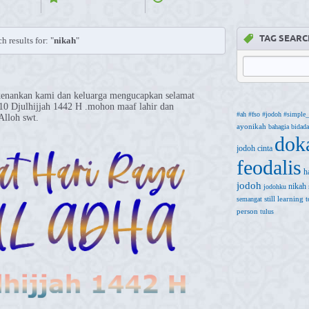
TAG SEARC
h results for: "
nikah
"
kenankan kami dan keluarga mengucapkan selamat
0 Djulhijjah 1442 H .mohon maaf lahir dan
#ah
#fso
#jodoh
#simple_
Alloh swt.
ayonikah
bahagia
bidada
dok
jodoh
cinta
feodalis
h
jodoh
nikah
jodohku
still learning
semangat
person
tulus