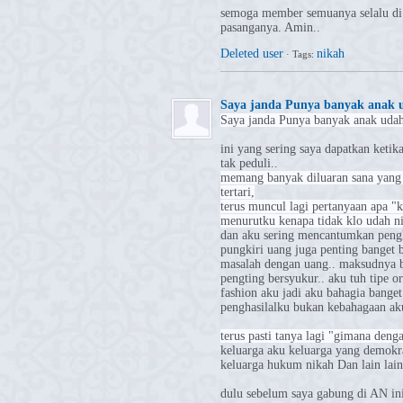
semoga member semuanya selalu di b
pasanganya. Amin..
Deleted user
nikah
·
Tags:
Saya janda Punya banyak anak ud
Saya janda Punya banyak anak udah 
ini yang sering saya dapatkan keti
tak peduli..
memang banyak diluaran sana yang
tertari,
terus muncul lagi pertanyaan apa 
menurutku kenapa tidak klo udah ni
dan aku sering mencantumkan pengha
pungkiri uang juga penting banget 
masalah dengan uang.. maksudnya bu
pengting bersyukur.. aku tuh tipe 
fashion aku jadi aku bahagia banget
penghasilalku bukan kebahagaan aku
terus pasti tanya lagi "gimana den
keluarga aku keluarga yang demokr
keluarga hukum nikah Dan lain lain
dulu sebelum saya gabung di AN ini