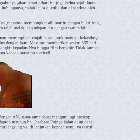
gtahunya ,akan tetapi dihari itu juga kedua sejoli laura
 hubunganya,malah laura di culik dan di sandera oleh
-Nya ,massimo membongkar aib martin dengan bukti foto,
a telah melakukan adegan hot dengan wanita lain.
hunan memimpikan wajah laura untuk menjadi kekasihnya
ulus dengan laura.Massimo memberikan waktu 365 hari
 bangkit kepadan-Nya.hingga film berakhir Tidak sampai
nta kepada massimo torricelli.
 dengan AN, sama-sama dapat mengunjungi bioskop
c laptop maupun hp...heeheee.Poinya kalau di an dapat
emu langsung ya..di lanjutkan kopdar setuju ya taaruf