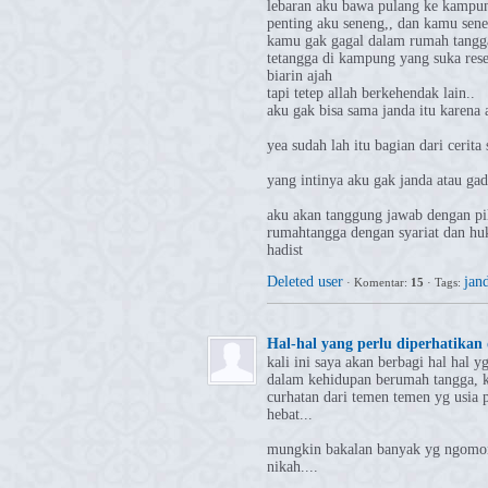
lebaran aku bawa pulang ke kampung
penting aku seneng,, dan kamu sene
kamu gak gagal dalam rumah tangga.
tetangga di kampung yang suka reseh
biarin ajah
tapi tetep allah berkehendak lain..
aku gak bisa sama janda itu karena 
yea sudah lah itu bagian dari cerita 
yang intinya aku gak janda atau gad
aku akan tanggung jawab dengan pil
rumahtangga dengan syariat dan hu
hadist
Deleted user
jan
·
Komentar:
15
·
Tags:
Hal-hal yang perlu diperhatika
kali ini saya akan berbagi hal hal 
dalam kehidupan berumah tangga, k
curhatan dari temen temen yg usia 
hebat...
mungkin bakalan banyak yg ngomong
nikah....