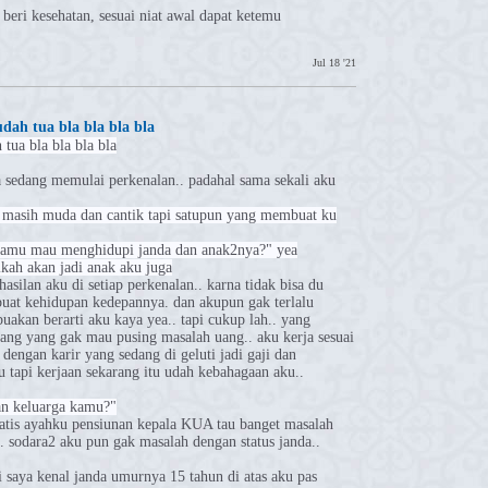
eri kesehatan, sesuai niat awal dapat ketemu
Jul 18 '21
ah tua bla bla bla bla
tua bla bla bla bla
ka sedang memulai perkenalan.. padahal sama sekali aku
 masih muda dan cantik tapi satupun yang membuat ku
"kamu mau menghidupi janda dan anak2nya?" yea
kah akan jadi anak aku juga
silan aku di setiap perkenalan.. karna tidak bisa du
buat kehidupan kedepannya. dan akupun gak terlalu
akan berarti aku kaya yea.. tapi cukup lah.. yang
orang yang gak mau pusing masalah uang.. aku kerja sesuai
 dengan karir yang sedang di geluti jadi gaji dan
 tapi kerjaan sekarang itu udah kebahagaan aku..
gan keluarga kamu?"
atis ayahku pensiunan kepala KUA tau banget masalah
. sodara2 aku pun gak masalah dengan status janda..
 saya kenal janda umurnya 15 tahun di atas aku pas