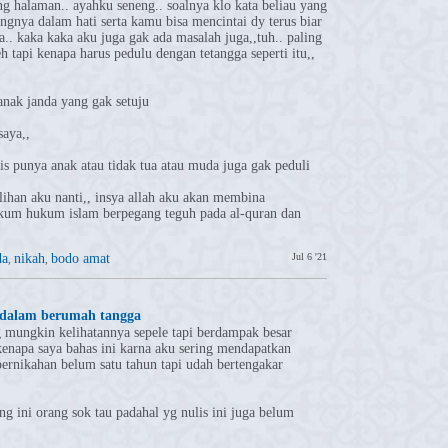
 halaman.. ayahku seneng.. soalnya klo kata beliau yang
ngnya dalam hati serta kamu bisa mencintai dy terus biar
. kaka kaka aku juga gak ada masalah juga,,tuh.. paling
 tapi kenapa harus pedulu dengan tetangga seperti itu,,
anak janda yang gak setuju
saya,,
is punya anak atau tidak tua atau muda juga gak peduli
ihan aku nanti,, insya allah aku akan membina
kum hukum islam berpegang teguh pada al-quran dan
da
nikah
bodo amat
Jul 6 '21
,
,
n dalam berumah tangga
yg mungkin kelihatannya sepele tapi berdampak besar
enapa saya bahas ini karna aku sering mendapatkan
pernikahan belum satu tahun tapi udah bertengakar
 ini orang sok tau padahal yg nulis ini juga belum