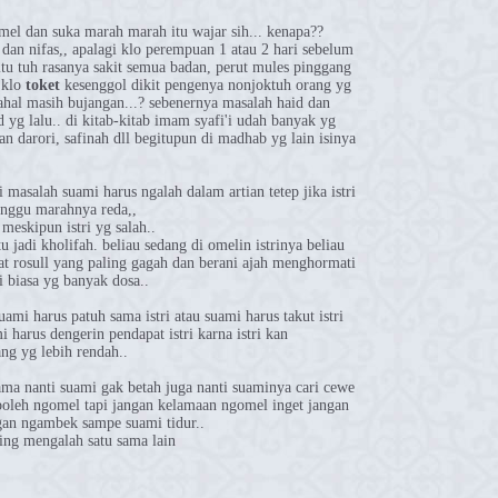
mel dan suka marah marah itu wajar sih... kenapa??
an nifas,, apalagi klo perempuan 1 atau 2 hari sebelum
itu tuh rasanya sakit semua badan, perut mules pinggang
 klo
toket
kesenggol dikit pengenya nonjoktuh orang yg
dahal masih bujangan...? sebenernya masalah haid dan
d yg lalu.. di kitab-kitab imam syafi'i udah banyak yg
ijan darori, safinah dll begitupun di madhab yg lain isinya
masalah suami harus ngalah dalam artian tetep jika istri
tunggu marahnya reda,,
meskipun istri yg salah..
 jadi kholifah. beliau sedang di omelin istrinya beliau
t rosull yang paling gagah dan berani ajah menghormati
ki biasa yg banyak dosa..
suami harus patuh sama istri atau suami harus takut istri
i harus dengerin pendapat istri karna istri kan
ng yg lebih rendah..
ama nanti suami gak betah juga nanti suaminya cari cewe
boleh ngomel tapi jangan kelamaan ngomel inget jangan
an ngambek sampe suami tidur..
ling mengalah satu sama lain