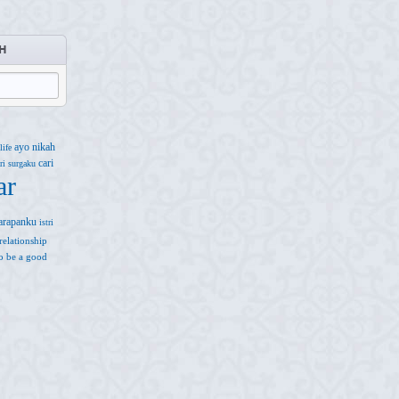
H
ayo nikah
life
cari
ri surgaku
ar
arapanku
istri
relationship
 to be a good