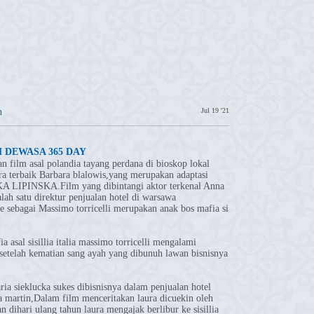
h
Jul 19 '21
M DEWASA 365 DAY
n film asal polandia tayang perdana di bioskop lokal
ara terbaik Barbara blalowis,yang merupakan adaptasi
A LIPINSKA.Film yang dibintangi aktor terkenal Anna
alah satu direktur penjualan hotel di warsawa
 sebagai Massimo torricelli merupakan anak bos mafia si
 asal sisillia italia massimo torricelli mengalami
setelah kematian sang ayah yang dibunuh lawan bisnisnya
ia sieklucka sukes dibisnisnya dalam penjualan hotel
ya martin,Dalam film menceritakan laura dicuekin oleh
n dihari ulang tahun laura mengajak berlibur ke sisillia