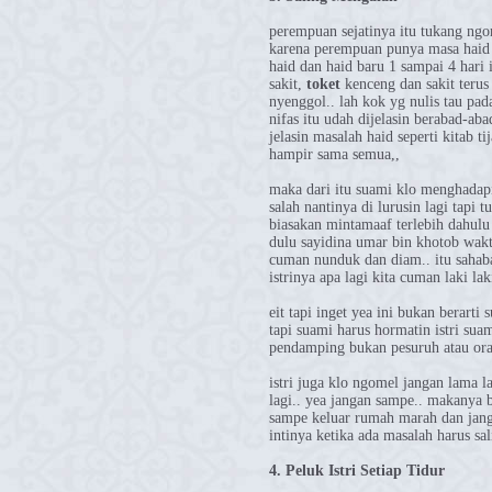
perempuan sejatinya itu tukang ngo
karena perempuan punya masa haid d
haid dan haid baru 1 sampai 4 hari 
sakit,
toket
kenceng dan sakit terus
nyenggol.. lah kok yg nulis tau pa
nifas itu udah dijelasin berabad-aba
jelasin masalah haid seperti kitab t
hampir sama semua,,
maka dari itu suami klo menghadapi 
salah nantinya di lurusin lagi tapi 
biasakan mintamaaf terlebih dahulu 
dulu sayidina umar bin khotob waktu
cuman nunduk dan diam.. itu sahaba
istrinya apa lagi kita cuman laki la
eit tapi inget yea ini bukan berarti 
tapi suami harus hormatin istri suam
pendamping bukan pesuruh atau ora
istri juga klo ngomel jangan lama l
lagi.. yea jangan sampe.. makanya 
sampe keluar rumah marah dan jang
intinya ketika ada masalah harus sa
4. Peluk Istri Setiap Tidur