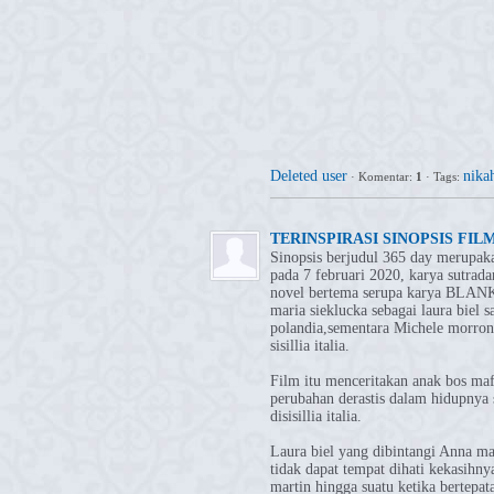
Deleted user
nika
·
Komentar:
1
·
Tags:
TERINSPIRASI SINOPSIS FIL
Sinopsis berjudul 365 day merupaka
pada 7 februari 2020, karya sutrad
novel bertema serupa karya BLANK
maria sieklucka sebagai laura biel s
polandia,sementara Michele morrone
sisillia italia.
Film itu menceritakan anak bos mafia
perubahan derastis dalam hidupnya 
disisillia italia.
Laura biel yang dibintangi Anna mar
tidak dapat tempat dihati kekasihn
martin hingga suatu ketika bertepata