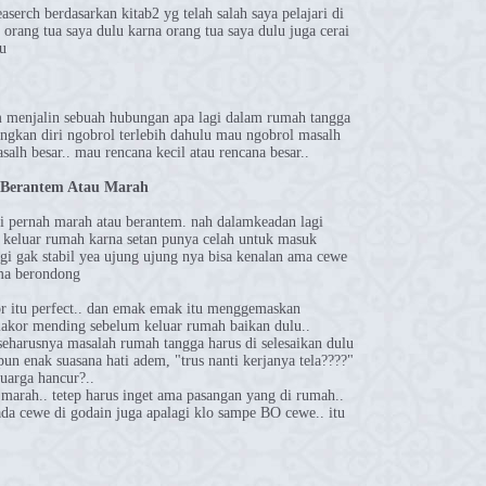
easerch berdasarkan kitab2 yg telah salah saya pelajari di
orang tua saya dulu karna orang tua saya dulu juga cerai
tu
m menjalin sebuah hubungan apa lagi dalam rumah tangga
ngkan diri ngobrol terlebih dahulu mau ngobrol masalh
alh besar.. mau rencana kecil atau rencana besar..
 Berantem Atau Marah
i pernah marah atau berantem. nah dalamkeadan lagi
 keluar rumah karna setan punya celah untuk masuk
gi gak stabil yea ujung ujung nya bisa kenalan ama cewe
 ama berondong
or itu perfect.. dan emak emak itu menggemaskan
pelakor mending sebelum keluar rumah baikan dulu..
seharusnya masalah rumah tangga harus di selesaikan dulu
un enak suasana hati adem, "trus nanti kerjanya tela????"
uarga hancur?..
marah.. tetep harus inget ama pasangan yang di rumah..
da cewe di godain juga apalagi klo sampe BO cewe.. itu