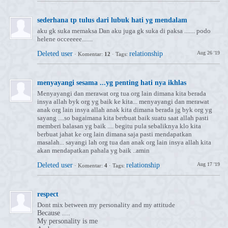
sederhana tp tulus dari lubuk hati yg mendalam
aku gk suka memaksa Dan aku juga gk suka di paksa ....... podo
helene occeeeee.......
Deleted user
relationship
Aug 26 '19
·
Komentar:
12
·
Tags:
menyayangi sesama ...yg penting hati nya ikhlas
Menyayangi dan merawat org tua org lain dimana kita berada
insya allah byk org yg baik ke kita... menyayangi dan merawat
anak org lain insya allah anak kita dimana berada jg byk org yg
sayang ....so bagaimana kita berbuat baik suatu saat allah pasti
memberi balasan yg baik .... begitu pula sebaliknya klo kita
berbuat jahat ke org lain dimana saja pasti mendapatkan
masalah... sayangi lah org tua dan anak org lain insya allah kita
akan mendapatkan pahala yg baik ..amin
Deleted user
relationship
Aug 17 '19
·
Komentar:
4
·
Tags:
respect
Dont mix between my personality and my attitude
Because ....
My personality is me