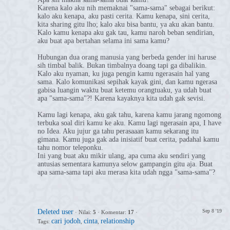
Karena kalo aku nih memaknai "sama-sama" sebagai berikut:
kalo aku kenapa, aku pasti cerita. Kamu kenapa, sini cerita,
kita sharing gitu lho; kalo aku bisa bantu, ya aku akan bantu.
Kalo kamu kenapa aku gak tau, kamu naroh beban sendirian,
aku buat apa bertahan selama ini sama kamu?
Hubungan dua orang manusia yang berbeda gender ini haruse
sih timbal balik. Bukan timbalnya doang tapi ga dibalikin.
Kalo aku nyaman, ku juga pengin kamu ngerasain hal yang
sama. Kalo komunikasi sepihak kayak gini, dan kamu ngerasa
gabisa luangin waktu buat ketemu orangtuaku, ya udah buat
apa "sama-sama"?! Karena kayaknya kita udah gak sevisi.
Kamu lagi kenapa, aku gak tahu, karena kamu jarang ngomong
terbuka soal diri kamu ke aku. Kamu lagi ngerasain apa, I have
no Idea. Aku jujur ga tahu perasaaan kamu sekarang itu
gimana. Kamu juga gak ada inisiatif buat cerita, padahal kamu
tahu nomor teleponku.
Ini yang buat aku mikir ulang, apa cuma aku sendiri yang
antusias sementara kamunya selow gampangin gitu aja. Buat
apa sama-sama tapi aku merasa kita udah ngga "sama-sama"?
Deleted user
Sep 8 '19
·
Nilai:
5
·
Komentar:
17
·
cari jodoh
cinta
relationship
Tags:
,
,