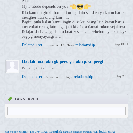
And
My attitude depends on you
Klo kamu ingin di hormati orang lain setidaknya kamu harus
menghormati orang lain .....
Begitu pula kalau kamu ingin di sukai orang lain kamu harus
menyukai orang lain juga jadi kita bisa damai rukun sejahtera.
Belajar dari apa yg kamu buat kesalaha n sebelumnya biar byk
org yg menyayangi mu.
Deleted user
relationship
Aug 15 '19
·
Komentar:
16
·
Tags:
klo dah buat aku gk percaya .aku pasti pergi
Pantang ku kau buat
Deleted user
relationship
Aug 2 '19
·
Komentar:
9
·
Tags:
TAG SEARCH
ayo nikah
cari jodoh
cinta
ayonikah
#ah
#jodoh
#simple_life
bahagia
bidadari surgaku