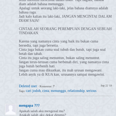
diam adalah bahasa menunggu.
Apalagi untuk seorang laki-laki, jelas bahasa diamnya adalah
bahasa ragu.
Jadi kalo kalian itu laki-laki, JANGAN MENCINTAI DALAM
DIAM SAJA!
CINTAILAH SEORANG PEREMPUAN DENGAN SEBUAH
TINDAKAN.
Karena yang namanya cinta yang baik itu bukan cuma
bersedia, tapi juga bersetia.
Cinta juga bukan cuma soal tubuh dan butuh, tapi juga soal
betah dan tabah.
Cinta itu juga saling menuntun, bukan saling menuntut.
Jangan terus-terusan cuma berbenah diri, yang namanya cinta
juga butuh berbenih hati.
Jangan cuma mau dikuatkan, itu mah urusan mengawani.
Lebih asyik ya di KUA kan, urusannya sampai mengawini.
Deleted user
Sep 22 '19
·
Komentar:
7
·
cari jodoh
cinta
menunggu
relationship
serious
Tags:
,
,
,
,
mengapa ???
Apakah salah aku mengenal mu?
Apakah salah aku dekat dgnmu?