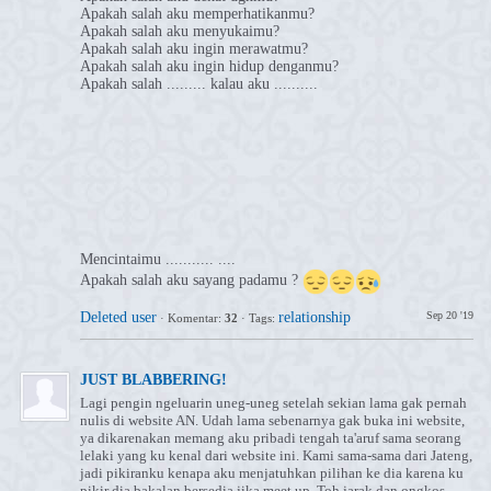
Apakah salah aku memperhatikanmu?
Apakah salah aku menyukaimu?
Apakah salah aku ingin merawatmu?
Apakah salah aku ingin hidup denganmu?
Apakah salah ......... kalau aku ..........
Mencintaimu ........... ....
Apakah salah aku sayang padamu ?
Deleted user
relationship
Sep 20 '19
·
Komentar:
32
·
Tags:
JUST BLABBERING!
Lagi pengin ngeluarin uneg-uneg setelah sekian lama gak pernah
nulis di website AN. Udah lama sebenarnya gak buka ini website,
ya dikarenakan memang aku pribadi tengah ta'aruf sama seorang
lelaki yang ku kenal dari website ini. Kami sama-sama dari Jateng,
jadi pikiranku kenapa aku menjatuhkan pilihan ke dia karena ku
pikir dia bakalan bersedia jika meet up. Toh jarak dan ongkos