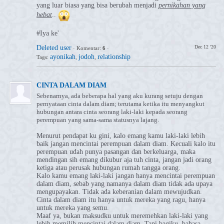
yang luar biasa yang bisa berubah menjadi
pernikahan yang
hebat
..
#Iya ke'
Deleted user
Dec 12 '20
·
Komentar:
6
·
ayonikah
jodoh
relationship
Tags:
,
,
CINTA DALAM DIAM
Sebenarnya, ada beberapa hal yang aku kurang setuju dengan
pernyataan cinta dalam diam; terutama ketika itu menyangkut
hubungan antara cinta seorang laki-laki kepada seorang
perempuan yang sama-sama statusnya lajang.
Menurut pendapat ku gini, kalo emang kamu laki-laki lebih
baik jangan mencintai perempuan dalam diam. Kecuali kalo itu
perempuan udah punya pasangan dan berkeluarga, maka
mendingan sih emang dikubur aja tuh cinta, jangan jadi orang
ketiga atau perusak hubungan rumah tangga orang.
Kalo kamu emang laki-laki jangan hanya mencintai perempuan
dalam diam, sebab yang namanya dalam diam tidak ada upaya
mengupayakan. Tidak ada keberanian dalam mewujudkan.
Cinta dalam diam itu hanya untuk mereka yang ragu, hanya
untuk mereka yang semu.
Maaf ya, bukan maksudku untuk meremehkan laki-laki yang
lebih memilih mencintai dalam diam. Tapi bagiku, bahasa