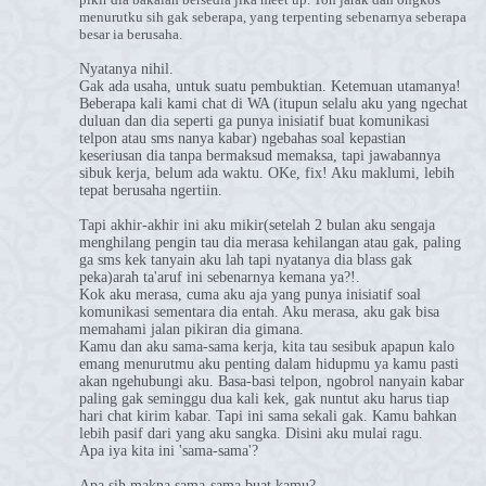
menurutku sih gak seberapa, yang terpenting sebenarnya seberapa
besar ia berusaha.
Nyatanya nihil.
Gak ada usaha, untuk suatu pembuktian. Ketemuan utamanya!
Beberapa kali kami chat di WA (itupun selalu aku yang ngechat
duluan dan dia seperti ga punya inisiatif buat komunikasi
telpon atau sms nanya kabar) ngebahas soal kepastian
keseriusan dia tanpa bermaksud memaksa, tapi jawabannya
sibuk kerja, belum ada waktu. OKe, fix! Aku maklumi, lebih
tepat berusaha ngertiin.
Tapi akhir-akhir ini aku mikir(setelah 2 bulan aku sengaja
menghilang pengin tau dia merasa kehilangan atau gak, paling
ga sms kek tanyain aku lah tapi nyatanya dia blass gak
peka)arah ta'aruf ini sebenarnya kemana ya?!.
Kok aku merasa, cuma aku aja yang punya inisiatif soal
komunikasi sementara dia entah. Aku merasa, aku gak bisa
memahami jalan pikiran dia gimana.
Kamu dan aku sama-sama kerja, kita tau sesibuk apapun kalo
emang menurutmu aku penting dalam hidupmu ya kamu pasti
akan ngehubungi aku. Basa-basi telpon, ngobrol nanyain kabar
paling gak seminggu dua kali kek, gak nuntut aku harus tiap
hari chat kirim kabar. Tapi ini sama sekali gak. Kamu bahkan
lebih pasif dari yang aku sangka. Disini aku mulai ragu.
Apa iya kita ini 'sama-sama'?
Apa sih makna sama-sama buat kamu?