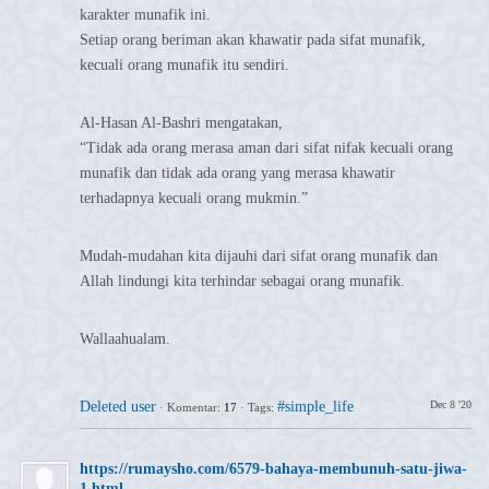
karakter munafik ini.
Setiap orang beriman akan khawatir pada sifat munafik,
kecuali orang munafik itu sendiri.
Al-Hasan Al-Bashri mengatakan,
“Tidak ada orang merasa aman dari sifat nifak kecuali orang
munafik dan tidak ada orang yang merasa khawatir
terhadapnya kecuali orang mukmin.”
Mudah-mudahan kita dijauhi dari sifat orang munafik dan
Allah lindungi kita terhindar sebagai orang munafik.
Wallaahualam.
Deleted user
#simple_life
Dec 8 '20
·
Komentar:
17
·
Tags:
⁣https://rumaysho.com/6579-bahaya-membunuh-satu-jiwa-
1.html