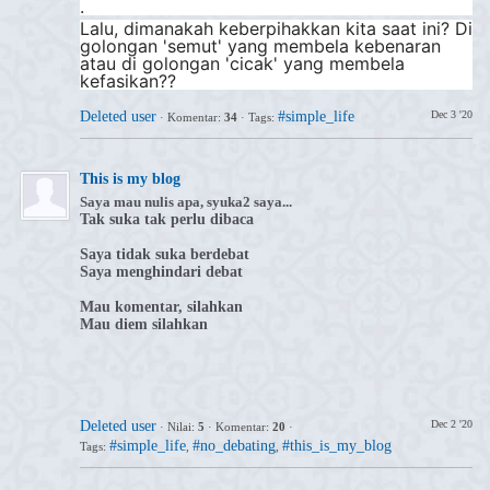
.
Lalu, dimanakah keberpihakkan kita saat ini? Di
golongan 'semut' yang membela kebenaran
atau di golongan 'cicak' yang membela
kefasikan??
Deleted user
#simple_life
Dec 3 '20
·
Komentar:
34
·
Tags:
This is my blog
Saya mau nulis apa, syuka2 saya...
Tak suka tak perlu dibaca
Saya tidak suka berdebat
Saya menghindari debat
Mau komentar, silahkan
Mau diem silahkan
Deleted user
Dec 2 '20
·
Nilai:
5
·
Komentar:
20
·
#simple_life
#no_debating
#this_is_my_blog
Tags:
,
,