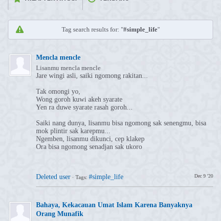
Tag search results for: "
#simple_life
"
Mencla mencle
Lisanmu mencla mencle
Jare wingi asli, saiki ngomong rakitan...
Tak omongi yo,
Wong goroh kuwi akeh syarate
Yen ra duwe syarate rasah goroh...
Saiki nang dunya, lisanmu bisa ngomong sak senengmu, bisa
mok plintir sak karepmu...
Ngemben, lisanmu dikunci, cep klakep
Ora bisa ngomong senadjan sak ukoro
Deleted user
#simple_life
Dec 9 '20
·
Tags:
⁣Bahaya, Kekacauan Umat Islam Karena Banyaknya
Orang Munafik