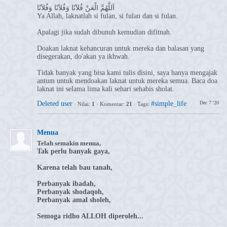
اَللَّهُمَّ الْعَنْ فُلاَنًا وَفُلاَنًا وَفُلاَنًا
Ya Allah, laknatlah si fulan, si fulan dan si fulan.
Apalagi jika sudah dibunuh kemudian difitnah.
Doakan laknat kehancuran untuk mereka dan balasan yang
disegerakan, do'akan ya ikhwah.
Tidak banyak yang bisa kami tulis disini, saya hanya mengajak
antum untuk mendoakan laknat untuk mereka semua. Baca doa
laknat ini selama lima kali sehari sehabis sholat.
Deleted user
#simple_life
Dec 7 '20
·
Nilai:
1
·
Komentar:
21
·
Tags:
Menua
Telah semakin menua,
Tak perlu banyak gaya,
Karena telah bau tanah,
Perbanyak ibadah,
Perbanyak shodaqoh,
Perbanyak amal sholeh,
Semoga ridho ALLOH diperoleh...