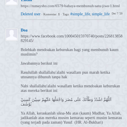
https://rumaysho.com/6579-bahaya-membunuh-satu-jiwa-1.html
Deleted user
#simple_life
simple_life
Dec 7 '20
·
Komentar:
1
·
Tags:
,
Doa
https://www.facebook.com/100045015970740/posts/226813858
829145/
Bolehkah mendoakan keburukan bagi yang membunuh kaum
muslimin?
Jawabannya berikut ini
Rasulullah shallallahu'alaihi wasallam pun marah ketika
utusannya dibunuh tanpa hak
Nabi shallallahu'alaihi wasallam ketika mendoakan keburukan
atas mereka berikut ini:
اَللَّهُمَّ اشْدُدُ وَطْأَتَكَ عَلَى مُضَرَ وَاجْعَلْهَا عَلَيْهِمْ سِنِيْنَ كَسِنِيْ
يُوْسُفَ
Ya Allah, keraskanlah siksa-Mu atas (kaum) Mudhar, Ya Allah,
jadikanlah atas mereka musim kemarau seperti musim kemarau
(yang terjadi pada zaman) Yusuf. (HR. Al-Bukhari)