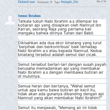
Deleted user
#simple_life
Dec 4 '20
·
Komentar:
3
·
Tags:
Semut Ibrahim
Tatkala tubuh Nabi Ibrahim a.s dilempar ke
kobaran api yang disiapkan oleh Namrud ibn
Kan'an, seorang Raja yang pertama kali
mengaku bahwa dirinya Tuhan dari Babil.
.
Dikisahkan ada dua ekor binatang yang turut
'berpihak dan berkontribusi' baik terhadap
Nabi Ibrahim a.s atau kepada Namrud. Kedua
binatang tersebut adalah semut dan cicak.
.
Semut tersebut berlari-lari dengan susah payah
berusaha memadamkan api yang membakar
Nabi Ibrahim a.s dengan membawa butiran air
di mulutnya.
.
Semua heran dan bertanya, "Wahai semut
untuk apa kamu bawa butiran air kecil itu,
tidak akan ada gunanya dibanding dengan api
Namrud yang akan membakar Nabi Ibrahim?"
.
Semut itu menjawab, "Memang air ini tidak