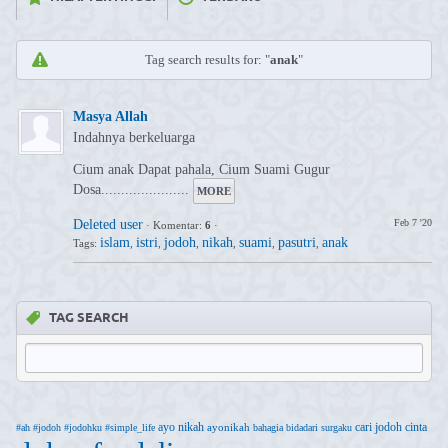
Tag search results for: "
anak
"
Masya Allah
Indahnya berkeluarga
Cium anak Dapat pahala, Cium Suami Gugur
Dosa...................
...
MORE
Deleted user
Feb 7 '20
·
Komentar:
6
·
islam
istri
jodoh
nikah
suami
pasutri
anak
Tags:
,
,
,
,
,
,
TAG SEARCH
ayo nikah
cari jodoh
cinta
ayonikah
#ah
#jodoh
#jodohku
#simple_life
bahagia
bidadari surgaku