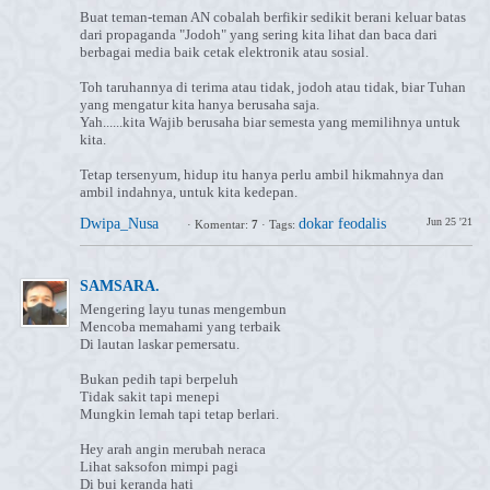
Buat teman-teman AN cobalah berfikir sedikit berani keluar batas
dari propaganda "Jodoh" yang sering kita lihat dan baca dari
berbagai media baik cetak elektronik atau sosial.
Toh taruhannya di terima atau tidak, jodoh atau tidak, biar Tuhan
yang mengatur kita hanya berusaha saja.
Yah......kita Wajib berusaha biar semesta yang memilihnya untuk
kita.
Tetap tersenyum, hidup itu hanya perlu ambil hikmahnya dan
ambil indahnya, untuk kita kedepan.
Dwipa_Nusa
dokar feodalis
Jun 25 '21
·
Komentar:
7
·
Tags:
SAMSARA.
Mengering layu tunas mengembun
Mencoba memahami yang terbaik
Di lautan laskar pemersatu.
Bukan pedih tapi berpeluh
Tidak sakit tapi menepi
Mungkin lemah tapi tetap berlari.
Hey arah angin merubah neraca
Lihat saksofon mimpi pagi
Di bui keranda hati