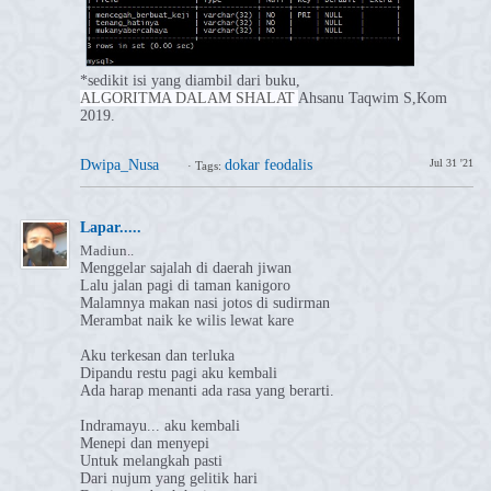
*sedikit isi yang diambil dari buku,
ALGORITMA DALAM SHALAT
Ahsanu Taqwim S,Kom
2019.
Dwipa_Nusa
dokar feodalis
Jul 31 '21
·
Tags:
Lapar.....
Madiun..
Menggelar sajalah di daerah jiwan
Lalu jalan pagi di taman kanigoro
Malamnya makan nasi jotos di sudirman
Merambat naik ke wilis lewat kare
Aku terkesan dan terluka
Dipandu restu pagi aku kembali
Ada harap menanti ada rasa yang berarti.
Indramayu... aku kembali
Menepi dan menyepi
Untuk melangkah pasti
Dari nujum yang gelitik hari