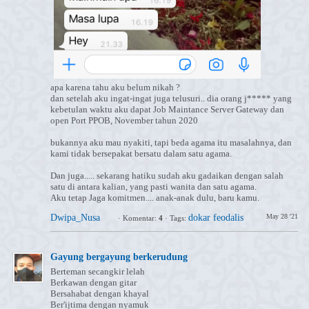
apa karena tahu aku belum nikah ?
dan setelah aku ingat-ingat juga telusuri.. dia orang j***** yang
kebetulan waktu aku dapat Job Maintance Server Gateway dan
open Port PPOB, November tahun 2020
bukannya aku mau nyakiti, tapi beda agama itu masalahnya, dan
kami tidak bersepakat bersatu dalam satu agama.
Dan juga..... sekarang hatiku sudah aku gadaikan dengan salah
satu di antara kalian, yang pasti wanita dan satu agama.
Aku tetap Jaga komitmen.... anak-anak dulu, baru kamu.
Dwipa_Nusa
dokar feodalis
May 28 '21
·
Komentar:
4
·
Tags:
Gayung bergayung berkerudung
Berteman secangkir lelah
Berkawan dengan gitar
Bersahabat dengan khayal
Ber'ijtima dengan nyamuk