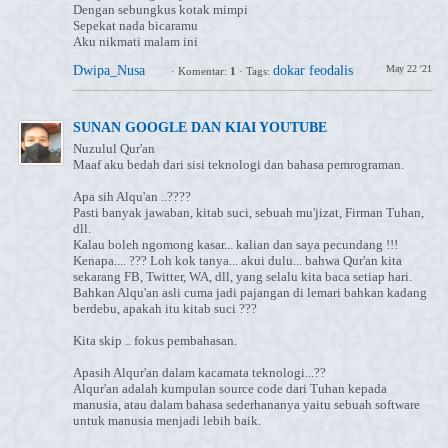
Dengan sebungkus kotak mimpi
Sepekat nada bicaramu
Aku nikmati malam ini
Dwipa_Nusa
dokar feodalis
May 22 '21
·
Komentar:
1
·
Tags:
SUNAN GOOGLE DAN KIAI YOUTUBE
Nuzulul Qur'an
Maaf aku bedah dari sisi teknologi dan bahasa pemrograman.
Apa sih Alqu'an ..????
Pasti banyak jawaban, kitab suci, sebuah mu'jizat, Firman Tuhan,
dll.
Kalau boleh ngomong kasar... kalian dan saya pecundang !!!
Kenapa.... ??? Loh kok tanya... akui dulu... bahwa Qur'an kita
sekarang FB, Twitter, WA, dll, yang selalu kita baca setiap hari.
Bahkan Alqu'an asli cuma jadi pajangan di lemari bahkan kadang
berdebu, apakah itu kitab suci ???
Kita skip .. fokus pembahasan.
Apasih Alqur'an dalam kacamata teknologi...??
Alqur'an adalah kumpulan source code dari Tuhan kepada
manusia, atau dalam bahasa sederhananya yaitu sebuah software
untuk manusia menjadi lebih baik.