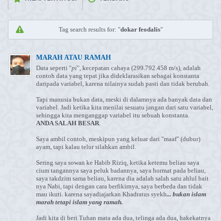
Tag search results for: "
dokar feodalis
"
MARAH ATAU RAMAH
Data seperti "
pi
", kecepatan cahaya (299.792.458 m/s), adalah
contoh data yang tepat jika dideklarasikan sebagai konstanta
daripada variabel, karena nilainya sudah pasti dan tidak berubah.
Tapi manusia bukan data, meski di dalamnya ada banyak data dan
variabel. Jadi ketika kita menilai sesuatu jangan dari satu variabel,
sehingga kita menganggap variabel itu sebuah konstanta.
ANDA SALAH BESAR
.
Saya ambil contoh, meskipun yang keluar dari "maaf" (dubur)
ayam, tapi kalau telur silahkan ambil.
Sering saya sowan ke Habib Riziq, ketika ketemu beliau saya
cium tangannya saya peluk badannya, saya hormat pada beliau,
saya takdzim sama beliau, karena dia adalah salah satu ahlul bait
nya Nabi, tapi dengan cara berfikirnya, saya berbeda dan tidak
mau ikuti. karena saya
diajarkan Khadratus syekh
... bukan islam
marah tetapi islam yang ramah.
Jadi kita di beri Tuhan mata ada dua, telinga ada dua, hakekatnya