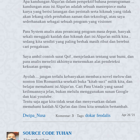
Apa kandungan Alqur'an dalam perspektif bahasa pemrograman ...
kandungan atau isi Alqur'an adalah sebuah masterpiece maha
karya yang berisi larangan dan perintah serta hikmah yang tidak
akan lekang oleh perubahan zaman dan teknologi, atau saya
sederhanakan sebagai sebuah program yang visioner.
Para System analis atau perancang program masa depan, banyak
sekali menggali kaidah dan hikmah dari isi Alqur'an milik kita...
sedang kita sendiri yang paling berhak masih ribut dan berebut
cari pengakuan.
Saya ambil contoh surat Qof , menjelaskan tentang urat bumi, dan
para analis meneliti akhirnya menemukan alat pendeteksi
kekuatan gempa.
Ayolah.... jangan terlalu kebanyakan membaca novel melow dan
nonton film Romantika sesekali buka "kitab suci" milik kita, dan
belajar memahami isi Alqur'an. Cari Para Ustadz yang sanad
keilmuannya jelas, bukan melulu menggunakan sunan Google
dan kiai youtube.
Tentu saja agar kita tidak sesat dan menyesatkan dalam
memahami kaidah Al Qur'an dan ilmu kita semakin bertambah.
Dwipa_Nusa
dokar feodalis
Apr 26 '21
·
Komentar:
3
·
Tags:
SOURCE CODE TUHAN
Aku perhatikan....