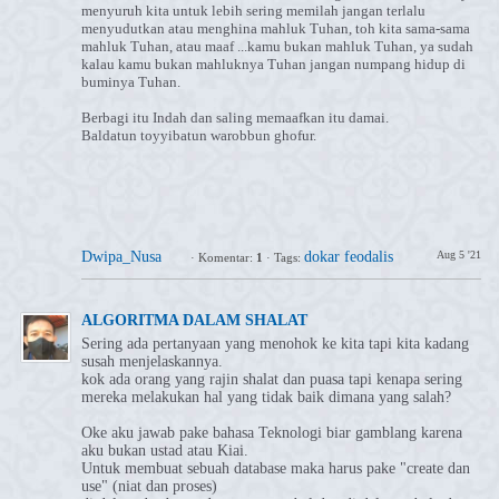
menyuruh kita untuk lebih sering memilah jangan terlalu
menyudutkan atau menghina mahluk Tuhan, toh kita sama-sama
mahluk Tuhan, atau maaf ...kamu bukan mahluk Tuhan, ya sudah
kalau kamu bukan mahluknya Tuhan jangan numpang hidup di
buminya Tuhan.
Berbagi itu Indah dan saling memaafkan itu damai.
Baldatun toyyibatun warobbun ghofur.
Dwipa_Nusa
dokar feodalis
Aug 5 '21
·
Komentar:
1
·
Tags:
⁣ALGORITMA DALAM SHALAT
Sering ada pertanyaan yang menohok ke kita tapi kita kadang
susah menjelaskannya.
kok ada orang yang rajin shalat dan puasa tapi kenapa sering
mereka melakukan hal yang tidak baik dimana yang salah?
Oke aku jawab pake bahasa Teknologi biar gamblang karena
aku bukan ustad atau Kiai.
Untuk membuat sebuah database maka harus pake "create dan
use" (niat dan proses)