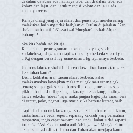
di dalam database ada namanya tabel dan di dalam tabel ada
kolom dan lajur. dan untuk mengisi kolom dan lajur ada
namanya record.
Kenapa orang yang rajin shalat dan puasa tapi mereka sering
melakukan hal yang tidak baik,kan di Qur'an di jelaskan "Ash
sholatu tanha anil faKhsya iwal Mungkar" apakah Alqur'an
bohong !!!
oke kita bedah sedikit aja.
Kalau dalam pemrograman itu ada sintax yang salah
variabelnya, isinya sama tapi variabelnya berbeda seperti gula
1 Kg dengan beras 1 Kg sama-sama 1 kg tapi isinya berbeda.
kamu melakukan shalat itu karena kewajiban kamu atau karena
kebutuhan kamu?
Disini kelihatan arah tujuan shalat berbeda, kalau
melaksanankan kewajiban maka mau gak mau senang gak
senang sempat gak sempat harus di lakukan, meski suasana hati
pikiran badan dan lingkungan kurang mendukung, hasilnya....
hanya sekedar "absen" saja, maka jangan kaget jika masih bisa
di santet, pelet, ngepet juga masih suka berbuat kurang baik.
Tapi jika kamu melakukannya karena kebutuhan rohani kamu,
maka hasilnya beda, seperti sepasang kekasih yang berjauhan
tempatnya, ingin cepat bertemu dan rindu. kalau sudah seperti
itu maka "Ash sholatu tanha anil faKhsya iwal Mungkar" itu
akan benar ada di hati kamu dan Tuhan akan menjaga kamu