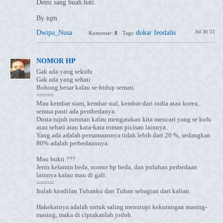
Demi sang buah hati.
By tqm
Dwipa_Nusa
dokar feodalis
Jul 30 '21
·
Komentar:
8
·
Tags:
NOMOR HP
Gak ada yang sekufu
Gak ada yang sehati
Bohong besar kalau se-hidup semati
=====
Mau kembar siam, kembar sial, kembar dari india atau korea,
semua pasti ada pembedanya.
Dusta tujuh turunan kalau mengatakan kita mencari yang se kufu
atau sehati atau kata-kata roman picisan lainnya.
Yang ada adalah persamaannya tidak lebih dari 20 %, sedangkan
80% adalah perbedaannya.
Mau bukti ???
Jenis kelamin beda, nomor hp beda, dan puluhan perbedaan
lainnya kalau mau di gali.
=====
Itulah keadilan Tuhanku dan Tuhan sebagian dari kalian.
Hakekatnya adalah untuk saling menutupi kekurangan masing-
masing, maka di ciptakanlah jodoh.