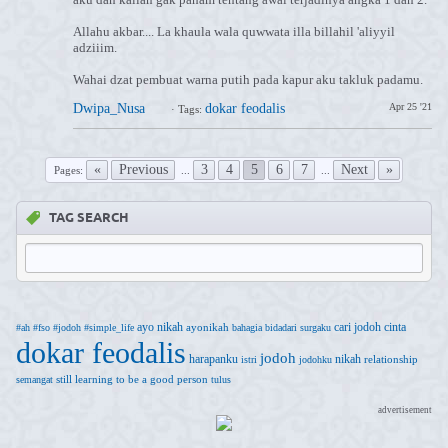
Allahu akbar.... La khaula wala quwwata illa billahil 'aliyyil
adziiim.
Wahai dzat pembuat warna putih pada kapur aku takluk padamu.
Dwipa_Nusa
dokar feodalis
Apr 25 '21
·
Tags:
«
Previous
3
4
5
6
7
Next
»
Pages:
...
...
TAG SEARCH
ayo nikah
cari jodoh
cinta
ayonikah
#ah
#fso
#jodoh
#simple_life
bahagia
bidadari surgaku
dokar feodalis
jodoh
harapanku
nikah
relationship
istri
jodohku
still learning to be a good person
semangat
tulus
advertisement