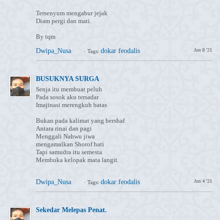
Tersenyum mengabur jejak
Diam pergi dan mati.
By tqm
Dwipa_Nusa
dokar feodalis
Jun 8 '21
·
Tags:
BUSUKNYA SURGA
Senja itu membuat peluh
Pada sosok aku tersadar
Imajinasi merengkuh batas
Bukan pada kalimat yang bershaf
Antara rinai dan pagi
Menggali Nahwu jiwa
mengamalkan Shorof hati
Tapi samudra itu semesta
Membuka kelopak mata langit.
Dwipa_Nusa
dokar feodalis
Jun 4 '21
·
Tags:
⁣Sekedar Melepas Penat.