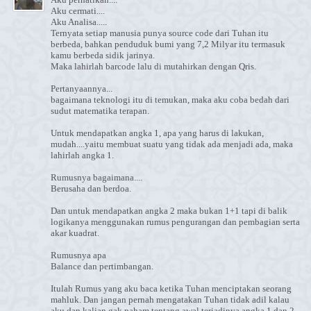
Aku cermati....
Aku Analisa.....
Ternyata setiap manusia punya source code dari Tuhan itu
berbeda, bahkan penduduk bumi yang 7,2 Milyar itu termasuk
kamu berbeda sidik jarinya.
Maka lahirlah barcode lalu di mutahirkan dengan Qris.
Pertanyaannya...
bagaimana teknologi itu di temukan, maka aku coba bedah dari
sudut matematika terapan.
Untuk mendapatkan angka 1, apa yang harus di lakukan,
mudah....yaitu membuat suatu yang tidak ada menjadi ada, maka
lahirlah angka 1.
Rumusnya bagaimana....
Berusaha dan berdoa.
Dan untuk mendapatkan angka 2 maka bukan 1+1 tapi di balik
logikanya menggunakan rumus pengurangan dan pembagian serta
akar kuadrat.
Rumusnya apa
Balance dan pertimbangan.
Itulah Rumus yang aku baca ketika Tuhan menciptakan seorang
mahluk. Dan jangan pernah mengatakan Tuhan tidak adil kalau
aku dan kalian gak paham tentang awal terjadinya angka 1 dan 2.