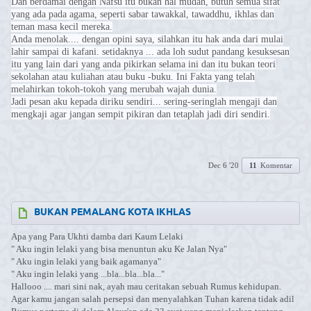
Dan berdamai dengan Nafsu itu bukan hal mudah, butuh semua sifat
yang ada pada agama, seperti sabar tawakkal, tawaddhu, ikhlas dan
teman masa kecil mereka.
Anda menolak.... dengan opini saya, silahkan itu hak anda dari mulai
lahir sampai di kafani. setidaknya ... ada loh sudut pandang kesuksesan
itu yang lain dari yang anda pikirkan selama ini dan itu bukan teori
sekolahan atau kuliahan atau buku -buku. Ini Fakta yang telah
melahirkan tokoh-tokoh yang merubah wajah dunia.
Jadi pesan aku kepada diriku sendiri... sering-seringlah mengaji dan
mengkaji agar jangan sempit pikiran dan tetaplah jadi diri sendiri.
Dec 6 '20
11
Komentar
BUKAN PEMALANG KOTA IKHLAS
Apa yang Para Ukhti damba dari Kaum Lelaki
" Aku ingin lelaki yang bisa menuntun aku Ke Jalan Nya"
" Aku ingin lelaki yang baik agamanya"
" Aku ingin lelaki yang ...bla...bla...bla..."
Hallooo .... mari sini nak, ayah mau ceritakan sebuah Rumus kehidupan.
Agar kamu jangan salah persepsi dan menyalahkan Tuhan karena tidak adil