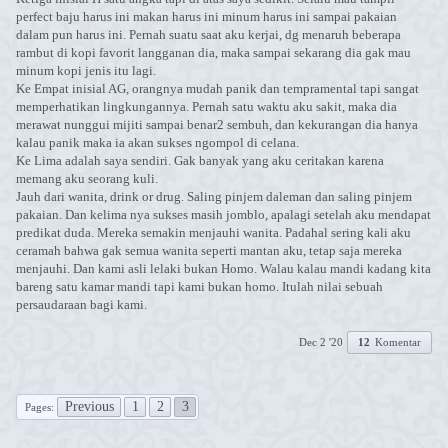
perfect baju harus ini makan harus ini minum harus ini sampai pakaian
dalam pun harus ini. Pernah suatu saat aku kerjai, dg menaruh beberapa
rambut di kopi favorit langganan dia, maka sampai sekarang dia gak mau
minum kopi jenis itu lagi.
Ke Empat inisial AG, orangnya mudah panik dan tempramental tapi sangat
memperhatikan lingkungannya. Pernah satu waktu aku sakit, maka dia
merawat nunggui mijiti sampai benar2 sembuh, dan kekurangan dia hanya
kalau panik maka ia akan sukses ngompol di celana.
Ke Lima adalah saya sendiri. Gak banyak yang aku ceritakan karena
memang aku seorang kuli.
Jauh dari wanita, drink or drug. Saling pinjem daleman dan saling pinjem
pakaian. Dan kelima nya sukses masih jomblo, apalagi setelah aku mendapat
predikat duda. Mereka semakin menjauhi wanita. Padahal sering kali aku
ceramah bahwa gak semua wanita seperti mantan aku, tetap saja mereka
menjauhi. Dan kami asli lelaki bukan Homo. Walau kalau mandi kadang kita
bareng satu kamar mandi tapi kami bukan homo. Itulah nilai sebuah
persaudaraan bagi kami.
Dec 2 '20
12
Komentar
Previous
1
2
3
Pages: