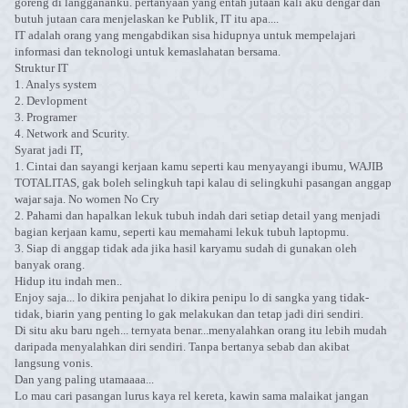
goreng di langgananku. pertanyaan yang entah jutaan kali aku dengar dan
butuh jutaan cara menjelaskan ke Publik, IT itu apa....
IT adalah orang yang mengabdikan sisa hidupnya untuk mempelajari
informasi dan teknologi untuk kemaslahatan bersama.
Struktur IT
1. Analys system
2. Devlopment
3. Programer
4. Network and Scurity.
Syarat jadi IT,
1. Cintai dan sayangi kerjaan kamu seperti kau menyayangi ibumu, WAJIB
TOTALITAS, gak boleh selingkuh tapi kalau di selingkuhi pasangan anggap
wajar saja. No women No Cry
2. Pahami dan hapalkan lekuk tubuh indah dari setiap detail yang menjadi
bagian kerjaan kamu, seperti kau memahami lekuk tubuh laptopmu.
3. Siap di anggap tidak ada jika hasil karyamu sudah di gunakan oleh
banyak orang.
Hidup itu indah men..
Enjoy saja... lo dikira penjahat lo dikira penipu lo di sangka yang tidak-
tidak, biarin yang penting lo gak melakukan dan tetap jadi diri sendiri.
Di situ aku baru ngeh... ternyata benar...menyalahkan orang itu lebih mudah
daripada menyalahkan diri sendiri. Tanpa bertanya sebab dan akibat
langsung vonis.
Dan yang paling utamaaaa...
Lo mau cari pasangan lurus kaya rel kereta, kawin sama malaikat jangan