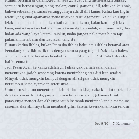
Rumus pertama di dalam Alqur'an ada 23 ayat yang menjelaskan tentang
semua itu berpasangan, siang-malam, cantik-ganteng, dll, tahukah kau nak,
bahwa sebenarnya rumus sesungguhnya ada di diri kamu, Kalau kau ingin
lelaki yang kuat agamanya maka kuatkan dulu agamamu. kalau kau ingin
lelaki mapan maka mapankan hati dan iman kamu, kalau kau ingi lelaki
kaya, maka kaya kan hati dan iman kamu dg beribadah, itu rumus nak, dan
kalau ada yang kaya ketemu miskin, maka jangan pake mata biasa tapi
pakailah mata batin dan kau akan tahu itu.
Rumus kedua Ikhlas, bukan Pramuka ikhlas bakti atau ikhlas beramal atau
Pemalang kota Ikhlas. Ikhlas dengan semua yang terjadi. Yakinkan bahwa
semua dari Allah dan akan kembali kepada Allah, dan Pasti Ada Hikmah di
balik semua itu.
Jadi Pesan Ayah ke kamu adalah .... Tuhan gak pernah salah dalam
menentukan jodoh seseorang karena menimbang atas diri kita sendiri.
Minyak tidak mungkin kumpul dengan air, srigala tidak mungkin
berkumpul sama ayam dan seterusnya.
Untuk itu sebelum menentukan kriteria Jodoh kita, maka kita intropeksi ke
diri kita, siapa diri kita, jangan mimpi terlampau tinggi karena kwatir
parasutnya mancet dan akhirnya jatuh ke tanah menimpa kepala membuat
insomia, dan akhirnya bisa membuat gila.. karena keserakahan kita sendiri.
Dec 6 '20
7
Komentar