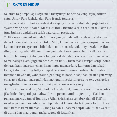
OXYGEN HIDUP
Selamat berjumpa lagi, saya mau menyikapi beberapa yang saya jadikan
satu. Untuk Para Ukhti... dan Para Bunda tercinta.
1. Kaum lelaki itu bukan malaikat yang gak pernah salah, dan juga bukan
syaitan yang selalu salah. Maaf aku tidak membela salah satu pihak, dan aku
juga bukan pendukung salah satu calon presiden.
2. Jika mau mencari sebuah Mutiara yang sudah jadi perhiasan, anda bisa
dapatkan mudah mencari di toko/Mall, kalau mau cari yang original maka
kalian harus menyelam lebih dalam untuk mendapatkannya, walau resiko
dingin, arus, gelap dll. ambil langsung dari kerangnya, lebih asli dan Tak
ternilai harganya. kalau yang hanya berkilau di permukaan itu cuma kaca.
Sama halnya Kami juga mencari calon untuk menemani sampai senja, sama
dengan kami mencari emas, kami harus memandang kantong dan tekad
kami, kalau kantong full, cari aja di etalase toko/mall selesai, tapi kalau
tampang kaya aku, yang paling ganteng se bonbin ragunan, pasti nyari yang
emas nya dengan menggali dan menggali meski longsor, no oxygen, gelap
menghadang maka kami maju tak gentar membela yang b....
3. Cara kita menyikapi, Aku bukan Ustadz firal, atau profesor di universitas,
jika boleh berpendapat bahwa di sini peran taaruf itu penting, silahkan
pahami maksud taaruf itu, Insya Allah tidak akan terjebak dan di PHP in,
maaf saya hanya membawakan bpendapat kaum laki-laki yang belum laku-
laku bahwa kami itu mahluk langka dan Tuhan menciptakan itu hanya satu
di dunia dan mau punah maka segera di lestarikan.