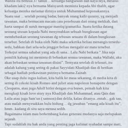
Wanita itu berusia 37 tahun ... keluarga bangsawan dan kaya raya, melalui
khadam laki2 nya bernama Maisyaroh meminta kepada Abi thalib, agar
keluarga mereka melamar dirinya untuk Muhammad keponakannya.
Suatu saat ... setelah perang badar, banyak orang kafir quraisy, yg menjadi
tawanan, maka bermacam macam cara penebusan dari orang mekkah, dari
harta sampai di suruh mengajar mantiq/gramatika. Suatu ketika datang
seorang utusan kepada Nabi menyerahkan sebuah bungkusan agar
membebaskan seorang tawanan dg tebusan sesuatu di dalam bungkusan
tersebut. Setelah di buka oleh Nabi maka seketika beliau menangis tersedu-
sedu, bahkan dari sela-sela jenggot beliau mengalir air mata tersebut.
Terkejut semua sahabat yang ada di sana... Lalu Nabi berkata “ Jika saja
pemilik kalung ini meminta di bebaskan semua tawanan, maka Wallahi, aku
akan bebaskan semua tawanan disini”. Ternyata setelah di telusuri, itu
adalah kalung yang sering di pakai Sayyidati Khadijah dan di berikan
sebagai hadiah perkawinan putrinya bernama Zainab.
Oke usap dulu ingus kalian, kita balik ke masa sekarang, di media kita di
sering di cekoki kisah Romeo and juliet atau napoleon bonaperte dengan
Cleopatra, atau juga Adolf hitler dengan eva brawn, pernah kah kita
mengkaji kisah love story nya Khadijah dan Muhammad, atau Qais dan
Laila atau juga Sam’un ( samson) dan delila, kalau ditanya...entah... gak tau,
atau malah menyesakkan bulu hidung ... dg jawaban “emang ada kisah itu”,
hmm...kadang di situ saya merasa sedih.
Bagaimana islam mau berkembang kalau generasi mudanya saja melupakan
sejarah.
Tapi sudahlah itu hak anda yang penting jaga kalimat syahadat sampe mati,