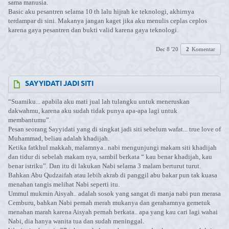
sama manusia.
Basic aku pesantren selama 10 th lalu hijrah ke teknologi, akhirnya
terdampar di sini. Makanya jangan kaget jika aku menulis ceplas ceplos
karena gaya pesantren dan bukti valid karena gaya teknologi.
Dec 8 '20
2
Komentar
SAYYIDATI JADI SITI
“Suamiku... apabila aku mati jual lah tulangku untuk meneruskan
dakwahmu, karena aku sudah tidak punya apa-apa lagi untuk
membantumu”.
Pesan seorang Sayyidati yang di singkat jadi siti sebelum wafat... true love of
Muhammad, beliau adalah khadijah.
Ketika fatkhul makkah, malamnya.. nabi mengunjungi makam siti khadijah
dan tidur di sebelah makam nya, sambil berkata “ kau benar khadijah, kau
benar istriku”. Dan itu di lakukan Nabi selama 3 malam berturut turut.
Bahkan Abu Qudzaifah atau lebih akrab di panggil abu bakar pun tak kuasa
menahan tangis melihat Nabi seperti itu.
Ummul mukmin Aisyah.. adalah sosok yang sangat di manja nabi pun merasa
Cemburu, bahkan Nabi pernah merah mukanya dan gerahamnya gemetuk
menahan marah karena Aisyah pernah berkata.. apa yang kau cari lagi wahai
Nabi, dia hanya wanita tua dan sudah meninggal.