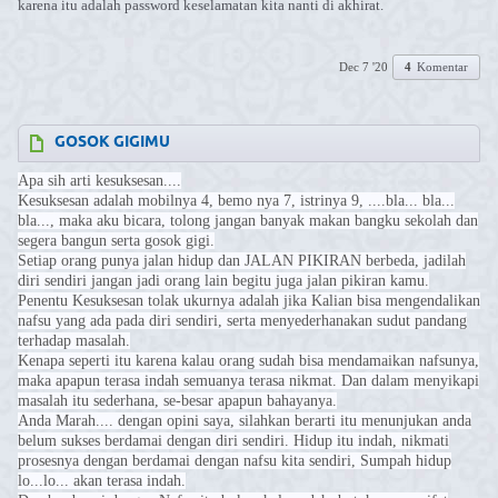
karena itu adalah password keselamatan kita nanti di akhirat.
Dec 7 '20
4
Komentar
GOSOK GIGIMU
Apa sih arti kesuksesan....
Kesuksesan adalah mobilnya 4, bemo nya 7, istrinya 9, ....bla... bla...
bla..., maka aku bicara, tolong jangan banyak makan bangku sekolah dan
segera bangun serta gosok gigi.
Setiap orang punya jalan hidup dan JALAN PIKIRAN berbeda, jadilah
diri sendiri jangan jadi orang lain begitu juga jalan pikiran kamu.
Penentu Kesuksesan tolak ukurnya adalah jika Kalian bisa mengendalikan
nafsu yang ada pada diri sendiri, serta menyederhanakan sudut pandang
terhadap masalah.
Kenapa seperti itu karena kalau orang sudah bisa mendamaikan nafsunya,
maka apapun terasa indah semuanya terasa nikmat. Dan dalam menyikapi
masalah itu sederhana, se-besar apapun bahayanya.
Anda Marah.... dengan opini saya, silahkan berarti itu menunjukan anda
belum sukses berdamai dengan diri sendiri. Hidup itu indah, nikmati
prosesnya dengan berdamai dengan nafsu kita sendiri, Sumpah hidup
lo...lo... akan terasa indah.