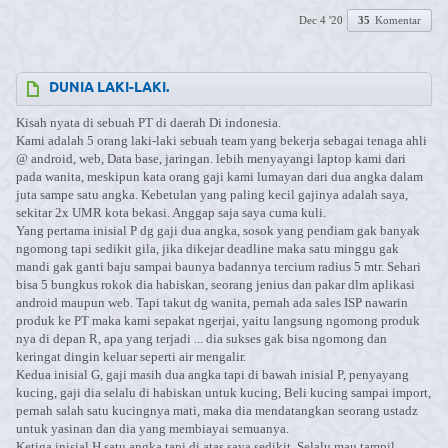
Dec 4 '20
35
Komentar
DUNIA LAKI-LAKI.
Kisah nyata di sebuah PT di daerah Di indonesia.
Kami adalah 5 orang laki-laki sebuah team yang bekerja sebagai tenaga ahli
@ android, web, Data base, jaringan. lebih menyayangi laptop kami dari
pada wanita, meskipun kata orang gaji kami lumayan dari dua angka dalam
juta sampe satu angka. Kebetulan yang paling kecil gajinya adalah saya,
sekitar 2x UMR kota bekasi. Anggap saja saya cuma kuli.
Yang pertama inisial P dg gaji dua angka, sosok yang pendiam gak banyak
ngomong tapi sedikit gila, jika dikejar deadline maka satu minggu gak
mandi gak ganti baju sampai baunya badannya tercium radius 5 mtr. Sehari
bisa 5 bungkus rokok dia habiskan, seorang jenius dan pakar dlm aplikasi
android maupun web. Tapi takut dg wanita, pernah ada sales ISP nawarin
produk ke PT maka kami sepakat ngerjai, yaitu langsung ngomong produk
nya di depan R, apa yang terjadi ... dia sukses gak bisa ngomong dan
keringat dingin keluar seperti air mengalir.
Kedua inisial G, gaji masih dua angka tapi di bawah inisial P, penyayang
kucing, gaji dia selalu di habiskan untuk kucing, Beli kucing sampai import,
pernah salah satu kucingnya mati, maka dia mendatangkan seorang ustadz
untuk yasinan dan dia yang membiayai semuanya.
Ketiga inisial H satu angka tapi di atas saya sedikit. Selalu mau tampil