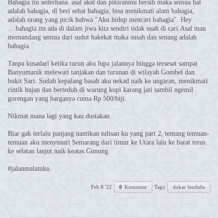
Bahagia itu sederhana. asal akal dan pikiranmu bersih maka semua hal
adalah bahagia, di beri sehat bahagia, bisa menikmati alam bahagia,
adalah orang yang picik bahwa "Aku hidup mencari bahagia". Hey
....bahagia itu ada di dalam jiwa kita sendiri tidak usah di cari.Asal mau
memandang semua dari sudut hakekat maka susah dan senang adalah
bahagia.
Tanpa kusadari ketika turun aku lupa jalannya hingga tersesat sampai
Banyumanik melewati tanjakan dan turunan di wilayah Gombel dan
bukit Sari. Sudah kepalang basah aku nekad naik ke ungaran, menikmati
rintik hujan dan berteduh di warung kopi karang jati sambil ngemil
gorengan yang harganya cuma Rp 500/biji.
Nikmat mana lagi yang kau dustakan.
Biar gak terlalu panjang nantikan tulisan ku yang part 2, tentang temuan-
temuan aku menyusuri Semarang dari timur ke Utara lalu ke barat terus
ke selatan lanjut naik keatas Gunung.
#jalanmalamku.
Feb 8 '22
0
Komentar
Tags:
dokar feodalis