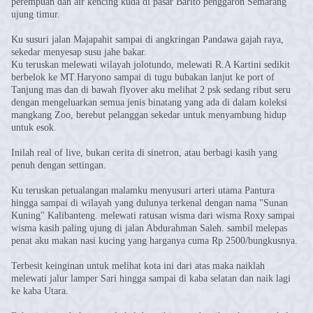
perempuan dan air kencing kuda di pasar Barito penggaron Semarang
ujung timur.
Ku susuri jalan Majapahit sampai di angkringan Pandawa gajah raya,
sekedar menyesap susu jahe bakar.
Ku teruskan melewati wilayah jolotundo, melewati R.A Kartini sedikit
berbelok ke MT.Haryono sampai di tugu bubakan lanjut ke port of
Tanjung mas dan di bawah flyover aku melihat 2 psk sedang ribut seru
dengan mengeluarkan semua jenis binatang yang ada di dalam koleksi
mangkang Zoo, berebut pelanggan sekedar untuk menyambung hidup
untuk esok.
Inilah real of live, bukan cerita di sinetron, atau berbagi kasih yang
penuh dengan settingan.
Ku teruskan petualangan malamku menyusuri arteri utama Pantura
hingga sampai di wilayah yang dulunya terkenal dengan nama "Sunan
Kuning" Kalibanteng. melewati ratusan wisma dari wisma Roxy sampai
wisma kasih paling ujung di jalan Abdurahman Saleh. sambil melepas
penat aku makan nasi kucing yang harganya cuma Rp 2500/bungkusnya.
Terbesit keinginan untuk melihat kota ini dari atas maka naiklah
melewati jalur lamper Sari hingga sampai di kaba selatan dan naik lagi
ke kaba Utara.