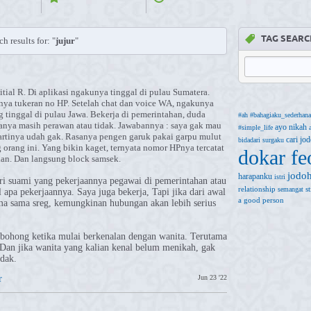
TAG SEARC
h results for: "
jujur
"
itial R. Di aplikasi ngakunya tinggal di pulau Sumatera.
rnya tukeran no HP. Setelah chat dan voice WA, ngakunya
g tinggal di pulau Jawa. Bekerja di pemerintahan, duda
#ah
#bahagiaku_sederhana
a tanya masih perawan atau tidak. Jawabannya : saya gak mau
ayo nikah
#simple_life
rtinya udah gak. Rasanya pengen garuk pakai garpu mulut
cari jo
bidadari surgaku
tg orang ini. Yang bikin kaget, ternyata nomor HPnya tercatat
dokar fe
an. Dan langsung block samsek.
jodo
harapanku
istri
ri suami yang pekerjaannya pegawai di pemerintahan atau
relationship
s
semangat
l apa pekerjaannya. Saya juga bekerja, Tapi jika dari awal
a good person
ama sama sreg, kemungkinan hubungan akan lebih serius
rbohong ketika mulai berkenalan dengan wanita. Terutama
 Dan jika wanita yang kalian kenal belum menikah, gak
idak.
r
Jun 23 '22