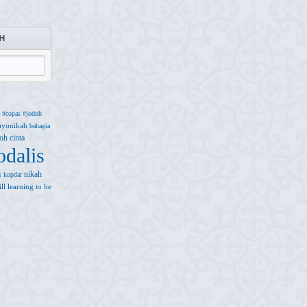
H
#copas
#jodoh
ayonikah
bahagia
doh
cinta
odalis
h
nikah
kopdar
till learning to be