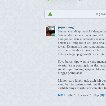
Tag searc
jujur dong!
Sempat chat di aplikasi AN dengan in
Setelah di chat rada nyambung, akhi
VIP
baru pindah dari sumatra dan sekaran
beranak 1. Yang bikin ilfil, tiba-tib
jawab. Dengan sok taunya ngomong a
tuh orang. Setelah itu mencari info t
bukan sebagai pegawai di pemerintah
Saya bukan tipe wanita yang menca
swasta. Yang penting jujur dari awa
sudah jujur tentang apapun. Jika s
hingga pernikahan.
Mohon para lelaki, gak usah lah be
yang berniat serius untuk menikah.
usahlah tanya masih perawan atau t
Kha1
juju
·
Nilai:
5
·
Komentar:
7
·
Tags: