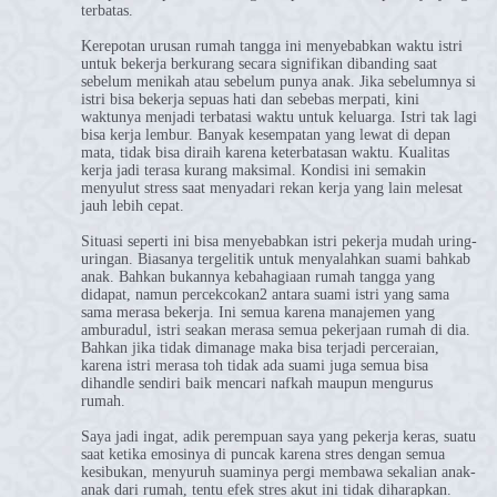
terbatas.
Kerepotan urusan rumah tangga ini menyebabkan waktu istri
untuk bekerja berkurang secara signifikan dibanding saat
sebelum menikah atau sebelum punya anak. Jika sebelumnya si
istri bisa bekerja sepuas hati dan sebebas merpati, kini
waktunya menjadi terbatasi waktu untuk keluarga. Istri tak lagi
bisa kerja lembur. Banyak kesempatan yang lewat di depan
mata, tidak bisa diraih karena keterbatasan waktu. Kualitas
kerja jadi terasa kurang maksimal. Kondisi ini semakin
menyulut stress saat menyadari rekan kerja yang lain melesat
jauh lebih cepat.
Situasi seperti ini bisa menyebabkan istri pekerja mudah uring-
uringan. Biasanya tergelitik untuk menyalahkan suami bahkab
anak. Bahkan bukannya kebahagiaan rumah tangga yang
didapat, namun percekcokan2 antara suami istri yang sama
sama merasa bekerja. Ini semua karena manajemen yang
amburadul, istri seakan merasa semua pekerjaan rumah di dia.
Bahkan jika tidak dimanage maka bisa terjadi perceraian,
karena istri merasa toh tidak ada suami juga semua bisa
dihandle sendiri baik mencari nafkah maupun mengurus
rumah.
Saya jadi ingat, adik perempuan saya yang pekerja keras, suatu
saat ketika emosinya di puncak karena stres dengan semua
kesibukan, menyuruh suaminya pergi membawa sekalian anak-
anak dari rumah, tentu efek stres akut ini tidak diharapkan.