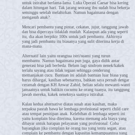
untuk istirahat berlama-lama. Luka Operasi Caesar bisa kering
dalam hitungan hari. Tak jarang seorang ibu sudah bisa bekerja
seminggu setelah melahirkan. Namun bagaimana dengan
mengasuh anak?.
Mencari pembantu yang pintar, cekatan, jujur, tanggung jawab
dan bisa dipercaya tidaklah mudah. Kalaupun ada yang seperti
itu, dia akan berpikir 100x untuk jadi pembantu. Akhirnya
yang jadi pembantu itu biasanya yang sulit diterima kerja di
mana-mana.
Alternatif lain yaitu orangtua istri/suami yang turun
membantu. Namun bagaimana pun juga, gaya didik antar
generasi bisa jadi berbeda. Belum lagi sindrom nenek/kakek
terlalu sayang atau tidak tegaan sehingga cenderung
memanjakan cucu. Bantuan ini adalah bantuan luar biasa yang
harus dihargai, kasihan sebenarnya, bahkan saya pernah dengar
ceramah dengan KH Anwar Zahid, beliau selalu mewanti-wanti
jamaatnya untuk balikin cucumu ke orang tuanya, itu tanggung
jawab mereka, kakek neneknya saatnya istirahat.
Kalau kedua alternative diatas susah atau kasihan, maka
terpaksa pasrah bawa ke lembaga profesional seperti child care
atau tempat penitipan anak. Kelebihan di lembaga seperti ini
yaitu komplain bisa diterima, karena memang ada biaya yang
dibayar untuk harapan pelayanan yang profesional. Coba
bayangkan jika complain ke orang tua yang tentu segan, atau
complain ke pembantu dengan kapasitas kemampuannya yang