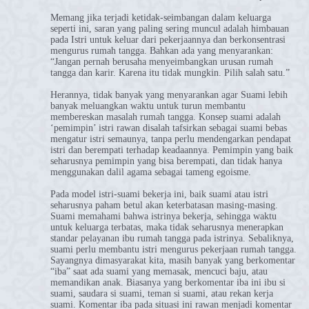
Memang jika terjadi ketidak-seimbangan dalam keluarga
seperti ini, saran yang paling sering muncul adalah himbauan
pada Istri untuk keluar dari pekerjaannya dan berkonsentrasi
mengurus rumah tangga. Bahkan ada yang menyarankan:
“Jangan pernah berusaha menyeimbangkan urusan rumah
tangga dan karir. Karena itu tidak mungkin. Pilih salah satu.”
Herannya, tidak banyak yang menyarankan agar Suami lebih
banyak meluangkan waktu untuk turun membantu
membereskan masalah rumah tangga. Konsep suami adalah
‘pemimpin’ istri rawan disalah tafsirkan sebagai suami bebas
mengatur istri semaunya, tanpa perlu mendengarkan pendapat
istri dan berempati terhadap keadaannya. Pemimpin yang baik
seharusnya pemimpin yang bisa berempati, dan tidak hanya
menggunakan dalil agama sebagai tameng egoisme.
Pada model istri-suami bekerja ini, baik suami atau istri
seharusnya paham betul akan keterbatasan masing-masing.
Suami memahami bahwa istrinya bekerja, sehingga waktu
untuk keluarga terbatas, maka tidak seharusnya menerapkan
standar pelayanan ibu rumah tangga pada istrinya. Sebaliknya,
suami perlu membantu istri mengurus pekerjaan rumah tangga.
Sayangnya dimasyarakat kita, masih banyak yang berkomentar
“iba” saat ada suami yang memasak, mencuci baju, atau
memandikan anak. Biasanya yang berkomentar iba ini ibu si
suami, saudara si suami, teman si suami, atau rekan kerja
suami. Komentar iba pada situasi ini rawan menjadi komentar