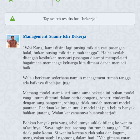
Tag search results for: "
bekerja
"
⁣Management Suami-Istri Bekerja
"Woi Kang, kami disini lagi pusing mikirin cari pasangan
halal, bukan pusing mikirin rumah tangga". Ha ha ayolah
ditengah kesibukan mencari pasangan disambi mempelajari
bagaimana memanage keluarga kita dimasa depan menjadi
baik.
Walau berkesan sederhana namun management rumah tangga
ada baiknya dipelajari juga.
Memang model suami-istri sama sama bekerja ini bukan model
yang umum ditemui dalam cerita dongeng, seperti cinderella
dengan sang pangeran, sehingga tidak mudah mencari model
panutan. Panduan keilmuan untuk model ini pun belum banyak
bahkan juarang. Walau kenyataannya buanyak terjadi.
Bahkan banyak pria yang sebelumnya saklek bilang ke wanita
ta'arufnya, "Saya ingin istri seorang ibu rumah tangga". Titik
tidak pake koma. Si wanita karena sudah suka dan kagum,
mengiyakan sambil ngomong dalam hati, "Yah gimana entar