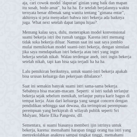
aja, cari cowok model 'dapuran' ginian yang baik dan mapan
itu susah, bodo amat", ha ha ha. Ee setelah berjalannya waktu
ternyata benar dibenak sang wanita tentang "gimana entar",
akhirnya si pria menyadari bahwa istri bekerja ada baiknya
juga. What next setelah dapat lampu hijau?.
Memang kalau saya, dulu, menerapkan model konvensional
suami bekerja istri ibu rumah tangga. Karena istri memang
tidak suka bekerja diluar. Namun saat ini saat saya jomblo
mulai memikirkan model suami-istri bekerja, dengan simulasi
jika saya mendapatkan istri bekerja atau istri yang ingin
bekerja setelah nikah. Walau terdengar aneh, istri ingin bekerja
setelah nikah, tapi kan bisa saja terjadi ha ha ha.
Lalu pemikiran berikutnya, untuk suami-istri bekerja apakah
bisa urusan keluarga dan pekerjaan dibalance?.
Saat ini semakin banyak suami istri sama-sama bekerja.
Sebabnya bisa macam-macam. Seperti: si istri sudah terlanjur
bekerja sejak sebelum menikah, terlanjur punya karir bagus di
tempat kerja. Atau dari keluarga yang sangat concern dengan
pendidikan sehingga saat dewasa, dia terinspirasi perempuan-
perempuan yang berkiprah di wilayah publik seperti Sri
Mulyani, Marie Elka Pangestu, dll.
Sementara, si suami biasanya memberi ijin istrinya untuk
bekerja, karena: memahami harapan tinggi orang tua istri yang
menyekolahkan anaknya sampai tingkat tinggi, memahami