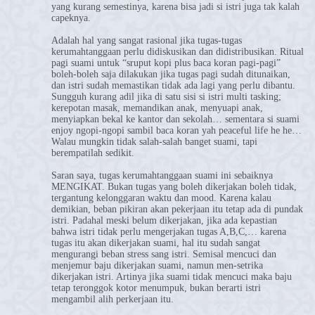
yang kurang semestinya, karena bisa jadi si istri juga tak kalah
capeknya.
Adalah hal yang sangat rasional jika tugas-tugas
kerumahtanggaan perlu didiskusikan dan didistribusikan. Ritual
pagi suami untuk “sruput kopi plus baca koran pagi-pagi”
boleh-boleh saja dilakukan jika tugas pagi sudah ditunaikan,
dan istri sudah memastikan tidak ada lagi yang perlu dibantu.
Sungguh kurang adil jika di satu sisi si istri multi tasking;
kerepotan masak, memandikan anak, menyuapi anak,
menyiapkan bekal ke kantor dan sekolah… sementara si suami
enjoy ngopi-ngopi sambil baca koran yah peaceful life he he…
Walau mungkin tidak salah-salah banget suami, tapi
berempatilah sedikit.
Saran saya, tugas kerumahtanggaan suami ini sebaiknya
MENGIKAT. Bukan tugas yang boleh dikerjakan boleh tidak,
tergantung kelonggaran waktu dan mood. Karena kalau
demikian, beban pikiran akan pekerjaan itu tetap ada di pundak
istri. Padahal meski belum dikerjakan, jika ada kepastian
bahwa istri tidak perlu mengerjakan tugas A,B,C,… karena
tugas itu akan dikerjakan suami, hal itu sudah sangat
mengurangi beban stress sang istri. Semisal mencuci dan
menjemur baju dikerjakan suami, namun men-setrika
dikerjakan istri. Artinya jika suami tidak mencuci maka baju
tetap teronggok kotor menumpuk, bukan berarti istri
mengambil alih perkerjaan itu.