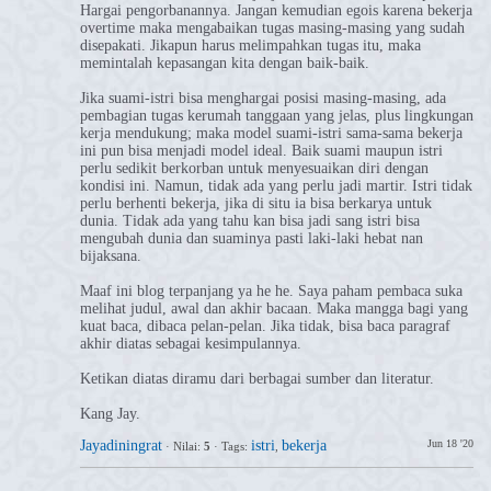
Hargai pengorbanannya. Jangan kemudian egois karena bekerja
overtime maka mengabaikan tugas masing-masing yang sudah
disepakati. Jikapun harus melimpahkan tugas itu, maka
memintalah kepasangan kita dengan baik-baik.
Jika suami-istri bisa menghargai posisi masing-masing, ada
pembagian tugas kerumah tanggaan yang jelas, plus lingkungan
kerja mendukung; maka model suami-istri sama-sama bekerja
ini pun bisa menjadi model ideal. Baik suami maupun istri
perlu sedikit berkorban untuk menyesuaikan diri dengan
kondisi ini. Namun, tidak ada yang perlu jadi martir. Istri tidak
perlu berhenti bekerja, jika di situ ia bisa berkarya untuk
dunia. Tidak ada yang tahu kan bisa jadi sang istri bisa
mengubah dunia dan suaminya pasti laki-laki hebat nan
bijaksana.
Maaf ini blog terpanjang ya he he. Saya paham pembaca suka
melihat judul, awal dan akhir bacaan. Maka mangga bagi yang
kuat baca, dibaca pelan-pelan. Jika tidak, bisa baca paragraf
akhir diatas sebagai kesimpulannya.
Ketikan diatas diramu dari berbagai sumber dan literatur.
Kang Jay.
Jayadiningrat
istri
bekerja
Jun 18 '20
·
Nilai:
5
·
Tags:
,