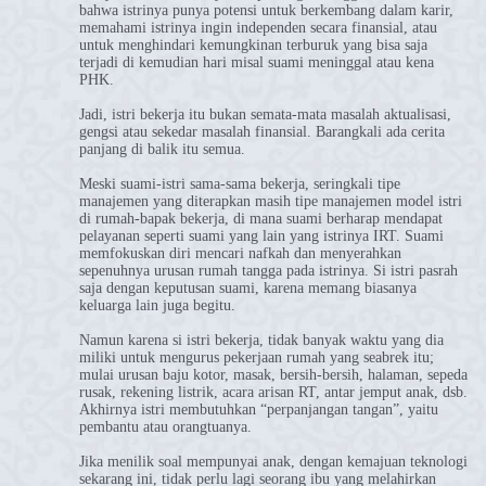
bahwa istrinya punya potensi untuk berkembang dalam karir,
memahami istrinya ingin independen secara finansial, atau
untuk menghindari kemungkinan terburuk yang bisa saja
terjadi di kemudian hari misal suami meninggal atau kena
PHK.
Jadi, istri bekerja itu bukan semata-mata masalah aktualisasi,
gengsi atau sekedar masalah finansial. Barangkali ada cerita
panjang di balik itu semua.
Meski suami-istri sama-sama bekerja, seringkali tipe
manajemen yang diterapkan masih tipe manajemen model istri
di rumah-bapak bekerja, di mana suami berharap mendapat
pelayanan seperti suami yang lain yang istrinya IRT. Suami
memfokuskan diri mencari nafkah dan menyerahkan
sepenuhnya urusan rumah tangga pada istrinya. Si istri pasrah
saja dengan keputusan suami, karena memang biasanya
keluarga lain juga begitu.
Namun karena si istri bekerja, tidak banyak waktu yang dia
miliki untuk mengurus pekerjaan rumah yang seabrek itu;
mulai urusan baju kotor, masak, bersih-bersih, halaman, sepeda
rusak, rekening listrik, acara arisan RT, antar jemput anak, dsb.
Akhirnya istri membutuhkan “perpanjangan tangan”, yaitu
pembantu atau orangtuanya.
Jika menilik soal mempunyai anak, dengan kemajuan teknologi
sekarang ini, tidak perlu lagi seorang ibu yang melahirkan