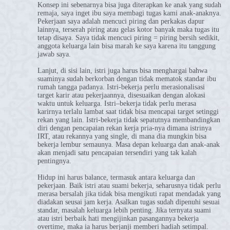
Konsep ini sebenarnya bisa juga diterapkan ke anak yang sudah
remaja, saya inget ibu saya membagi tugas kami anak-anaknya.
Pekerjaan saya adalah mencuci piring dan perkakas dapur
lainnya, terserah piring atau gelas kotor banyak maka tugas itu
tetap disaya. Saya tidak mencuci piring = piring bersih sedikit,
anggota keluarga lain bisa marah ke saya karena itu tanggung
jawab saya.
Lanjut, di sisi lain, istri juga harus bisa menghargai bahwa
suaminya sudah berkorban dengan tidak mematok standar ibu
rumah tangga padanya. Istri-bekerja perlu merasionalisasi
target karir atau pekerjaannya, disesuaikan dengan alokasi
waktu untuk keluarga. Istri–bekerja tidak perlu merasa
karirnya terlalu lambat saat tidak bisa mencapai target setinggi
rekan yang lain. Istri-bekerja tidak sepatutnya membandingkan
diri dengan pencapaian rekan kerja pria-nya dimana istrinya
IRT, atau rekannya yang single, di mana dia mungkin bisa
bekerja lembur semaunya. Masa depan keluarga dan anak-anak
akan menjadi satu pencapaian tersendiri yang tak kalah
pentingnya.
Hidup ini harus balance, termasuk antara keluarga dan
pekerjaan. Baik istri atau suami bekerja, seharusnya tidak perlu
merasa bersalah jika tidak bisa mengikuti rapat mendadak yang
diadakan seusai jam kerja. Asalkan tugas sudah dipenuhi sesuai
standar, masalah keluarga lebih penting. Jika ternyata suami
atau istri berbaik hati mengijinkan pasangannya bekerja
overtime, maka ia harus berjanji memberi hadiah setimpal.