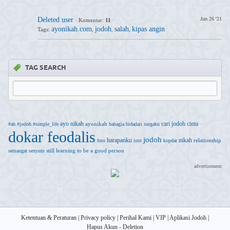
Deleted user
Jun 26 '21
·
Komentar:
11
·
ayonikah.com
jodoh
salah
kipas angin
Tags:
,
,
,
TAG SEARCH
ayo nikah
cari jodoh
cinta
ayonikah
#ah
#jodoh
#simple_life
bahagia
bidadari surgaku
dokar feodalis
jodoh
harapanku
nikah
relationship
foto
istri
kopdar
still learning to be a good person
semangat
senyum
advertisement
Ketentuan & Peraturan
|
Privacy policy
|
Perihal Kami
|
VIP
|
Aplikasi Jodoh
|
Hapus Akun - Deletion