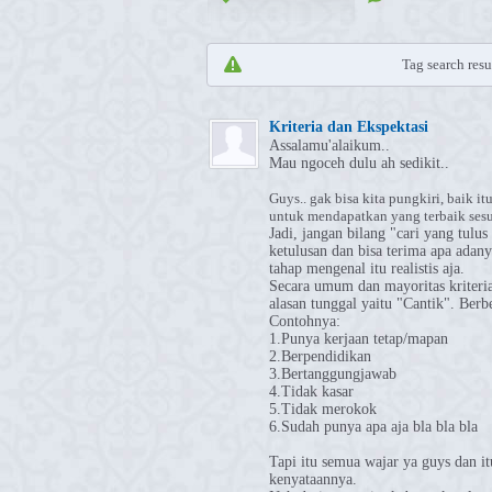
Tag search resul
Kriteria dan Ekspektasi
Assalamu'alaikum..
Mau ngoceh dulu ah sedikit..
Guys.. gak bisa kita pungkiri, baik 
untuk mendapatkan yang terbaik ses
Jadi, jangan bilang "cari yang tulu
ketulusan dan bisa terima apa adan
tahap mengenal itu realistis aja.
Secara umum dan mayoritas kriteria
alasan tunggal yaitu "Cantik". Ber
Contohnya:
1.Punya kerjaan tetap/mapan
2.Berpendidikan
3.Bertanggungjawab
4.Tidak kasar
5.Tidak merokok
6.Sudah punya apa aja bla bla bla
Tapi itu semua wajar ya guys dan it
kenyataannya.