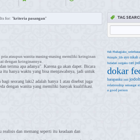
TAG SEARC
ts for: "
kriteria pasangan
"
#ah
#bahagiaku_sederhana
itu pria ataupun wanita masing-masing memiliki keinginan
ayo nikah
#simple_life
uai dengan keinginannya.
cari jo
bidadari surgaku
s dan terima apa adanya". Karena ga akan dapet. Bicara
dokar fe
ya itu hanya waktu yang bisa menjawabnya, jadi untuk
jodo
harapanku
istri
 bagi seorang laki2 adalah hanya 1 atau disebut juga
relationship
s
semangat
beda dengan wanita yang memiliki banyak kualifikasi.
a good person
u realisis dan memang seperti itu keadaan dan