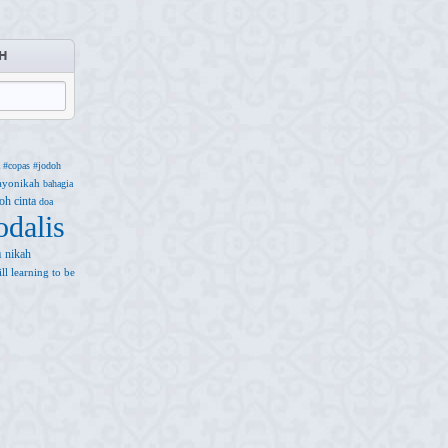
H
#copas
#jodoh
ayonikah
bahagia
doh
cinta
doa
odalis
h
nikah
till learning to be