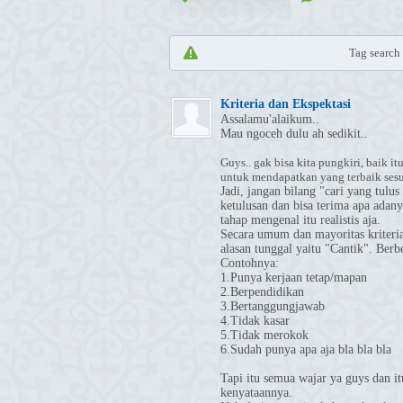
Tag search r
Kriteria dan Ekspektasi
Assalamu'alaikum..
Mau ngoceh dulu ah sedikit..
Guys.. gak bisa kita pungkiri, baik 
untuk mendapatkan yang terbaik ses
Jadi, jangan bilang "cari yang tulu
ketulusan dan bisa terima apa adan
tahap mengenal itu realistis aja.
Secara umum dan mayoritas kriteria
alasan tunggal yaitu "Cantik". Ber
Contohnya:
1.Punya kerjaan tetap/mapan
2.Berpendidikan
3.Bertanggungjawab
4.Tidak kasar
5.Tidak merokok
6.Sudah punya apa aja bla bla bla
Tapi itu semua wajar ya guys dan it
kenyataannya.