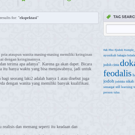
TAG SEARC
esults for: "
ekspektasi
"
#ah
#fso
#jodoh
#simple_
itu pria ataupun wanita masing-masing memiliki keinginan
ayonikah
bahagia
bidada
uai dengan keinginannya.
dok
s dan terima apa adanya". Karena ga akan dapet. Bicara
jodoh
cinta
ya itu hanya waktu yang bisa menjawabnya, jadi untuk
feodalis
h
 bagi seorang laki2 adalah hanya 1 atau disebut juga
jodoh
nikah
jodohku
beda dengan wanita yang memiliki banyak kualifikasi.
still learning
semangat
person
tulus
u realisis dan memang seperti itu keadaan dan