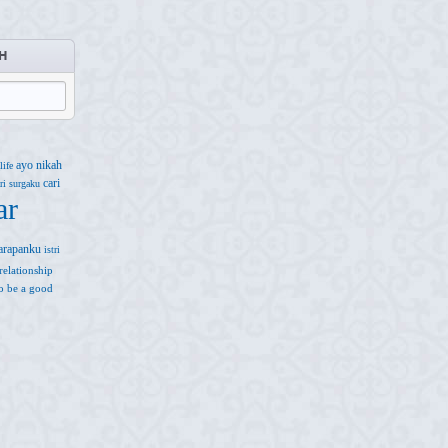
H
ayo nikah
life
cari
ri surgaku
ar
arapanku
istri
relationship
 to be a good