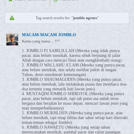
Tag search results for: "
jomblo ngenes
"
MACAM-MACAM JOMBLO
Kamu yang mana ... ???
1. JOMBLO FI SABILILLAH (Mereka yang tidak punya
pacar, atau belum menikah, karena sibuk berjuang di jalan
Allah dengan cara mencari Ilmu atau mengkhotbahi orang)
2. JOMBLO WALLAHU A'LAM (Mereka yang punya pacar,
atau belum menikah, dan selalu melihat jodoh di tangan
Tuhan, demi menikmati kemenangan)
3. JOMBLO SHAUMAGODIN (Mereka yang punya pacar,
atau belum menikah, lalu melakukan puasa dan membaca doa-
doa tertentu yang menarik hati lawan jenis)
4. MUSTAQIM JOMBLO SHIROTOL (Mereka yang punya
pacar, atau belum menikah, tapi tak putus asa untuk terus
bergaya dan berjalan ke masa depan, mencari lawan jenis yang
mau memperhatikannya)
5. JOMBLO MUKHLISIN (Mereka yang punya pacar, atau
belum menikah, tapi tetap ikhlas dan sabar setiap hari diteriaki
teman-teman sebagai Jomblo)
6. JOMBLO NAWAETU (Mereka yang setiap tahun
merencanakan menikah, padahal pacar dan calon pasangan