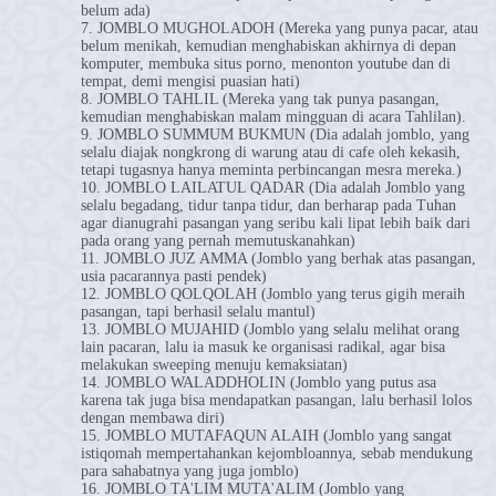
belum ada)
7. JOMBLO MUGHOLADOH (Mereka yang punya pacar, atau
belum menikah, kemudian menghabiskan akhirnya di depan
komputer, membuka situs porno, menonton youtube dan di
tempat, demi mengisi puasian hati)
8. JOMBLO TAHLIL (Mereka yang tak punya pasangan,
kemudian menghabiskan malam mingguan di acara Tahlilan).
9. JOMBLO SUMMUM BUKMUN (Dia adalah jomblo, yang
selalu diajak nongkrong di warung atau di cafe oleh kekasih,
tetapi tugasnya hanya meminta perbincangan mesra mereka.)
10. JOMBLO LAILATUL QADAR (Dia adalah Jomblo yang
selalu begadang, tidur tanpa tidur, dan berharap pada Tuhan
agar dianugrahi pasangan yang seribu kali lipat lebih baik dari
pada orang yang pernah memutuskanahkan)
11. JOMBLO JUZ AMMA (Jomblo yang berhak atas pasangan,
usia pacarannya pasti pendek)
12. JOMBLO QOLQOLAH (Jomblo yang terus gigih meraih
pasangan, tapi berhasil selalu mantul)
13. JOMBLO MUJAHID (Jomblo yang selalu melihat orang
lain pacaran, lalu ia masuk ke organisasi radikal, agar bisa
melakukan sweeping menuju kemaksiatan)
14. JOMBLO WALADDHOLIN (Jomblo yang putus asa
karena tak juga bisa mendapatkan pasangan, lalu berhasil lolos
dengan membawa diri)
15. JOMBLO MUTAFAQUN ALAIH (Jomblo yang sangat
istiqomah mempertahankan kejombloannya, sebab mendukung
para sahabatnya yang juga jomblo)
16. JOMBLO TA'LIM MUTA'ALIM (Jomblo yang