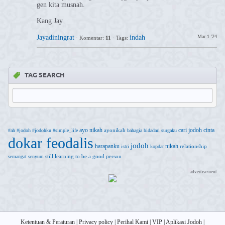
gen kita musnah.
Kang Jay
Jayadiningrat
indah
Mar 1 '24
·
Komentar:
11
·
Tags:
TAG SEARCH
ayo nikah
cari jodoh
cinta
ayonikah
#ah
#jodoh
#jodohku
#simple_life
bahagia
bidadari surgaku
dokar feodalis
jodoh
harapanku
nikah
relationship
istri
kopdar
still learning to be a good person
semangat
senyum
advertisement
Ketentuan & Peraturan
|
Privacy policy
|
Perihal Kami
|
VIP
|
Aplikasi Jodoh
|