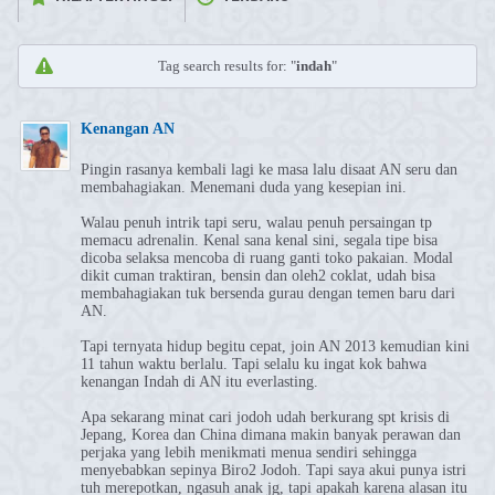
Tag search results for: "
indah
"
Kenangan AN
Pingin rasanya kembali lagi ke masa lalu disaat AN seru dan
membahagiakan. Menemani duda yang kesepian ini.
Walau penuh intrik tapi seru, walau penuh persaingan tp
memacu adrenalin. Kenal sana kenal sini, segala tipe bisa
dicoba selaksa mencoba di ruang ganti toko pakaian. Modal
dikit cuman traktiran, bensin dan oleh2 coklat, udah bisa
membahagiakan tuk bersenda gurau dengan temen baru dari
AN.
Tapi ternyata hidup begitu cepat, join AN 2013 kemudian kini
11 tahun waktu berlalu. Tapi selalu ku ingat kok bahwa
kenangan Indah di AN itu everlasting.
Apa sekarang minat cari jodoh udah berkurang spt krisis di
Jepang, Korea dan China dimana makin banyak perawan dan
perjaka yang lebih menikmati menua sendiri sehingga
menyebabkan sepinya Biro2 Jodoh. Tapi saya akui punya istri
tuh merepotkan, ngasuh anak jg, tapi apakah karena alasan itu