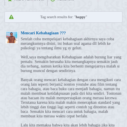
Tag search results for: "
happy
"
Mencari Kebahagiaan ???
Setelah coba mempelajari kebahagiaan akhirnya saya coba
merangkumnya disini, ini bukan soal agama dll lebih ke
psikologi ya tentang ilmu yg sy geluti.
Well,saya mengibaratkan Kebahagiaan adalah burung liar yang
pemalu. Semakin berusaha kita menangkapnya semakin jauh
dia terbang, namun ketika kita berhenti mengejarnya malah si
burung muncul dengan sendirinya.
Banyak orang mencari kebahagian dengan cara mengikuti cara
orang lain seperti berjam2 nonton youtube atau film tentang
cara bahagia, atau baca buku cara menjadi bahagia, namun itu
malah membuat ketidakpuasan pada diri kita sendiri. Tontonan
atau bacaan itu malah mempersiapkan orang merasa kecewa.
Terutama karena kita malah makin menerapkan standard yang
lebih tinggi dan tinggi lagi seperti contoh yg ditonton atau
baca. Semakin kita mencari cara untuk bahagia, malah
membuat kita merasa waktu cepat berlalu.
Lalu kita memaksa bahwa kita akan lebih bahagia jika kita