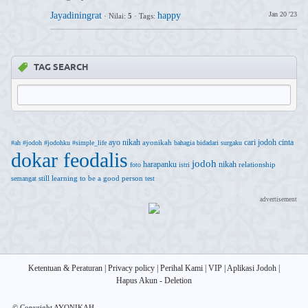
Jayadiningrat
happy
Jan 20 '23
·
Nilai:
5
·
Tags:
TAG SEARCH
ayo nikah
cari jodoh
cinta
ayonikah
#ah
#jodoh
#jodohku
#simple_life
bahagia
bidadari surgaku
dokar feodalis
jodoh
harapanku
nikah
relationship
foto
istri
still learning to be a good person
semangat
test
advertisement
Ketentuan & Peraturan
|
Privacy policy
|
Perihal Kami
|
VIP
|
Aplikasi Jodoh
|
Hapus Akun - Deletion
© Copyright AYONIKAH