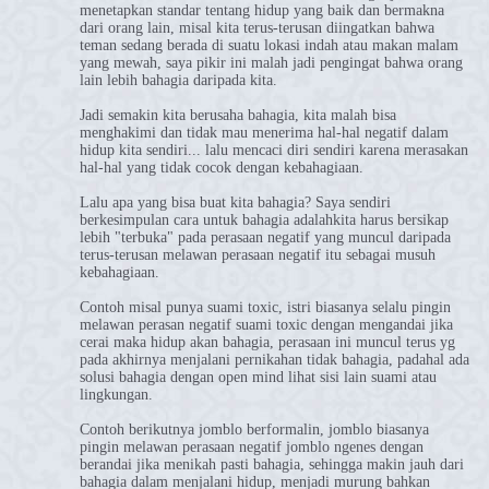
menetapkan standar tentang hidup yang baik dan bermakna
dari orang lain, misal kita terus-terusan diingatkan bahwa
teman sedang berada di suatu lokasi indah atau makan malam
yang mewah, saya pikir ini malah jadi pengingat bahwa orang
lain lebih bahagia daripada kita.
Jadi semakin kita berusaha bahagia, kita malah bisa
menghakimi dan tidak mau menerima hal-hal negatif dalam
hidup kita sendiri... lalu mencaci diri sendiri karena merasakan
hal-hal yang tidak cocok dengan kebahagiaan.
Lalu apa yang bisa buat kita bahagia? Saya sendiri
berkesimpulan cara untuk bahagia adalahkita harus bersikap
lebih "terbuka" pada perasaan negatif yang muncul daripada
terus-terusan melawan perasaan negatif itu sebagai musuh
kebahagiaan.
Contoh misal punya suami toxic, istri biasanya selalu pingin
melawan perasan negatif suami toxic dengan mengandai jika
cerai maka hidup akan bahagia, perasaan ini muncul terus yg
pada akhirnya menjalani pernikahan tidak bahagia, padahal ada
solusi bahagia dengan open mind lihat sisi lain suami atau
lingkungan.
Contoh berikutnya jomblo berformalin, jomblo biasanya
pingin melawan perasaan negatif jomblo ngenes dengan
berandai jika menikah pasti bahagia, sehingga makin jauh dari
bahagia dalam menjalani hidup, menjadi murung bahkan