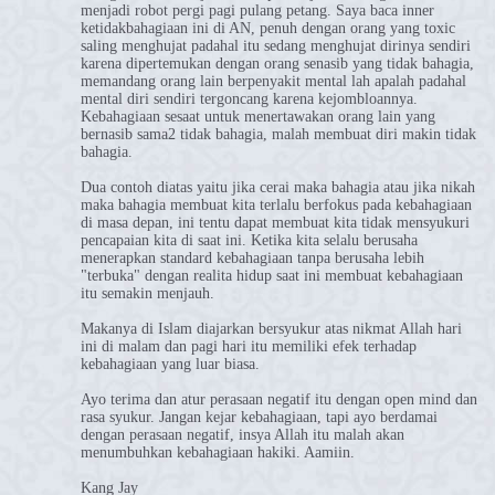
menjadi robot pergi pagi pulang petang. Saya baca inner
ketidakbahagiaan ini di AN, penuh dengan orang yang toxic
saling menghujat padahal itu sedang menghujat dirinya sendiri
karena dipertemukan dengan orang senasib yang tidak bahagia,
memandang orang lain berpenyakit mental lah apalah padahal
mental diri sendiri tergoncang karena kejombloannya.
Kebahagiaan sesaat untuk menertawakan orang lain yang
bernasib sama2 tidak bahagia, malah membuat diri makin tidak
bahagia.
Dua contoh diatas yaitu jika cerai maka bahagia atau jika nikah
maka bahagia membuat kita terlalu berfokus pada kebahagiaan
di masa depan, ini tentu dapat membuat kita tidak mensyukuri
pencapaian kita di saat ini. Ketika kita selalu berusaha
menerapkan standard kebahagiaan tanpa berusaha lebih
"terbuka" dengan realita hidup saat ini membuat kebahagiaan
itu semakin menjauh.
Makanya di Islam diajarkan bersyukur atas nikmat Allah hari
ini di malam dan pagi hari itu memiliki efek terhadap
kebahagiaan yang luar biasa.
Ayo terima dan atur perasaan negatif itu dengan open mind dan
rasa syukur. Jangan kejar kebahagiaan, tapi ayo berdamai
dengan perasaan negatif, insya Allah itu malah akan
menumbuhkan kebahagiaan hakiki. Aamiin.
Kang Jay