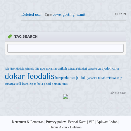
Deleted user
cewe
gosting
wanit
Jul 12 '21
·
Tags:
,
,
TAG SEARCH
ayo nikah
cari jodoh
cinta
ayonikah
#ah
#fso
#jodoh
#simple_life
bahagia
bidadari surgaku
dokar feodalis
jodoh
harapanku
nikah
relationship
istri
jodohku
still learning to be a good person
semangat
tulus
advertisement
Ketentuan & Peraturan
|
Privacy policy
|
Perihal Kami
|
VIP
|
Aplikasi Jodoh
|
Hapus Akun - Deletion