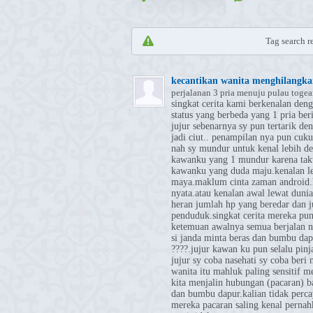
Tag search re
kecantikan wanita menghilangkan
perjalanan 3 pria menuju pulau togea
singkat cerita kami berkenalan den
status yang berbeda yang 1 pria ber
jujur sebenarnya sy pun tertarik den
jadi ciut.. penampilan nya pun cuku
nah sy mundur untuk kenal lebih de
kawanku yang 1 mundur karena taku
kawanku yang duda maju.kenalan lew
maya.maklum cinta zaman android.k
nyata.atau kenalan awal lewat dunia
heran jumlah hp yang beredar dan j
penduduk.singkat cerita mereka pun
ketemuan awalnya semua berjalan no
si janda minta beras dan bumbu da
????.jujur kawan ku pun selalu pin
jujur sy coba nasehati sy coba beri
wanita itu mahluk paling sensitif 
kita menjalin hubungan (pacaran) ba
dan bumbu dapur.kalian tidak perca
mereka pacaran saling kenal perna