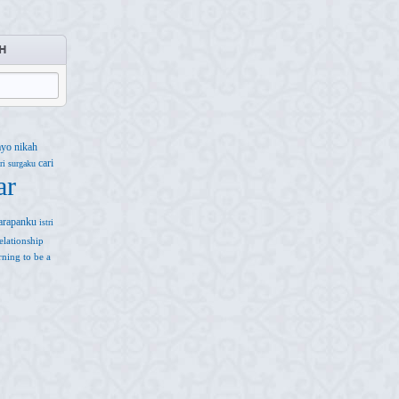
H
ayo nikah
cari
ri surgaku
ar
arapanku
istri
elationship
arning to be a