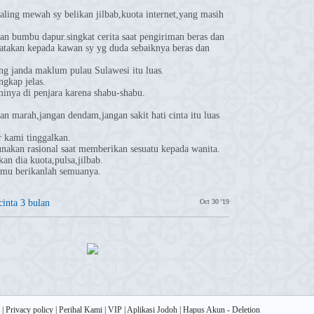
paling mewah sy belikan jilbab,kuota internet,yang masih
an bumbu dapur.singkat cerita saat pengiriman beras dan
atakan kepada kawan sy yg duda sebaiknya beras dan
.
ng janda maklum pulau Sulawesi itu luas.
ngkap jelas.
minya di penjara karena shabu-shabu.
gan marah,jangan dendam,jangan sakit hati cinta itu luas
 kami tinggalkan.
 gunakan rasional saat memberikan sesuatu kepada wanita.
kan dia kuota,pulsa,jilbab.
erimu berikanlah semuanya.
cinta 3 bulan
Oct 30 '19
|
Privacy policy
|
Perihal Kami
|
VIP
|
Aplikasi Jodoh
|
Hapus Akun - Deletion