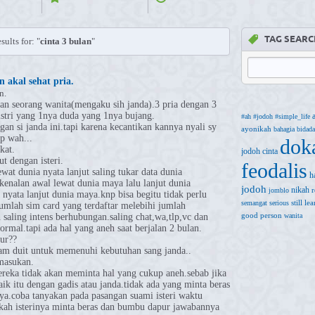
TAG SEARC
sults for: "
cinta 3 bulan
"
 akal sehat pria.
n.
gan seorang wanita(mengaku sih janda).3 pria dengan 3
istri yang 1nya duda yang 1nya bujang.
#ah
#jodoh
#simple_life
gan si janda ini.tapi karena kecantikan kannya nyali sy
ayonikah
bahagia
bidada
p wah...
dok
kat.
jodoh
cinta
t dengan isteri.
feodalis
at dunia nyata lanjut saling tukar data dunia
h
enalan awal lewat dunia maya lalu lanjut dunia
jodoh
nikah
r
jomblo
 nyata lanjut dunia maya.knp bisa begitu tidak perlu
still le
semangat
serious
umlah sim card yang terdaftar melebihi jumlah
good person
 saling intens berhubungan.saling chat,wa,tlp,vc dan
wanita
rmal.tapi ada hal yang aneh saat berjalan 2 bulan.
pur??
jam duit untuk memenuhi kebutuhan sang janda..
 masukan.
mereka tidak akan meminta hal yang cukup aneh.sebab jika
ik itu dengan gadis atau janda.tidak ada yang minta beras
ya.coba tanyakan pada pasangan suami isteri waktu
hkah isterinya minta beras dan bumbu dapur jawabannya