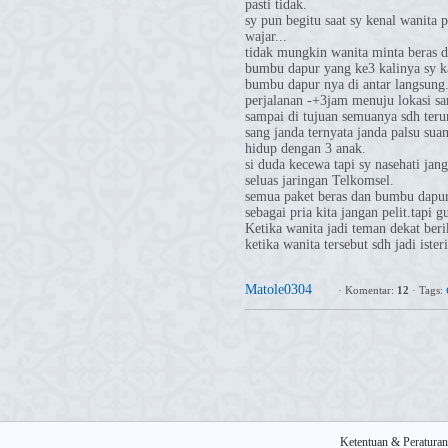
pasti tidak.
sy pun begitu saat sy kenal wanita 
wajar...
tidak mungkin wanita minta beras d
bumbu dapur yang ke3 kalinya sy k
bumbu dapur nya di antar langsung
perjalanan -+3jam menuju lokasi sa
sampai di tujuan semuanya sdh teru
sang janda ternyata janda palsu sua
hidup dengan 3 anak.
si duda kecewa tapi sy nasehati jan
seluas jaringan Telkomsel.
semua paket beras dan bumbu dapur
sebagai pria kita jangan pelit.tapi
Ketika wanita jadi teman dekat beri
ketika wanita tersebut sdh jadi ist
Matole0304
·
Komentar:
12
·
Tags:
Ketentuan & Peraturan