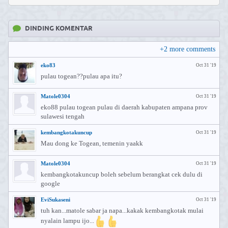
DINDING KOMENTAR
+
2
more comments
eko83
Oct 31 '19
pulau togean??pulau apa itu?
Matole0304
Oct 31 '19
eko88 pulau togean pulau di daerah kabupaten ampana prov
sulawesi tengah
kembangkotakuncup
Oct 31 '19
Mau dong ke Togean, temenin yaakk
Matole0304
Oct 31 '19
kembangkotakuncup boleh sebelum berangkat cek dulu di
google
EviSukaseni
Oct 31 '19
tuh kan...matole sabar ja napa...kakak kembangkotak mulai
nyalain lampu ijo...