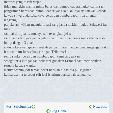
internet,yang masih wajar...
tidak mungkin wanita minta beras dan bumbu dapur.singkat cerita saat
pengiriman beras dan bumbu dapur yang ke3 kalinya sy katakan kepada
kawan sy yg duda sebaiknya beras dan bumbu dapur nya di antar
langsung.
perjalanan -+3jam menuju lokasi sang janda maklum pulau Sulawesi itu
luas.
sampai di tujuan semuanya sdh terungkap jelas.
sang janda ternyata janda palsu suaminya di penjara karena shabu-shabu.
hidup dengan 3 anak.
si duda kecewa tapi sy nasehati jangan marah,jangan dendam,jangan sakit
hati cinta itu luas seluas jaringan Telkomsel.
semua paket beras dan bumbu dapur kami tinggalkan.
sebagai pria kita jangan pelit.tapi gunakan rasional saat memberikan
sesuatu kepada wanita.
Ketika wanita jadi teman dekat berikan dia kuota,pulsa,jilbab.
ketika wanita tersebut sdh jadi isterimu berikanlah semuanya.
Post Sebelumnya
Next post
Blog Home