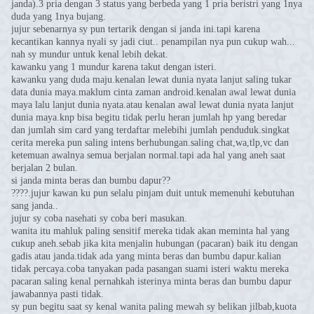
janda).3 pria dengan 3 status yang berbeda yang 1 pria beristri yang 1nya
duda yang 1nya bujang.
jujur sebenarnya sy pun tertarik dengan si janda ini.tapi karena
kecantikan kannya nyali sy jadi ciut.. penampilan nya pun cukup wah...
nah sy mundur untuk kenal lebih dekat.
kawanku yang 1 mundur karena takut dengan isteri.
kawanku yang duda maju.kenalan lewat dunia nyata lanjut saling tukar
data dunia maya.maklum cinta zaman android.kenalan awal lewat dunia
maya lalu lanjut dunia nyata.atau kenalan awal lewat dunia nyata lanjut
dunia maya.knp bisa begitu tidak perlu heran jumlah hp yang beredar
dan jumlah sim card yang terdaftar melebihi jumlah penduduk.singkat
cerita mereka pun saling intens berhubungan.saling chat,wa,tlp,vc dan
ketemuan awalnya semua berjalan normal.tapi ada hal yang aneh saat
berjalan 2 bulan.
si janda minta beras dan bumbu dapur??
????.jujur kawan ku pun selalu pinjam duit untuk memenuhi kebutuhan
sang janda..
jujur sy coba nasehati sy coba beri masukan.
wanita itu mahluk paling sensitif mereka tidak akan meminta hal yang
cukup aneh.sebab jika kita menjalin hubungan (pacaran) baik itu dengan
gadis atau janda.tidak ada yang minta beras dan bumbu dapur.kalian
tidak percaya.coba tanyakan pada pasangan suami isteri waktu mereka
pacaran saling kenal pernahkah isterinya minta beras dan bumbu dapur
jawabannya pasti tidak.
sy pun begitu saat sy kenal wanita paling mewah sy belikan jilbab,kuota