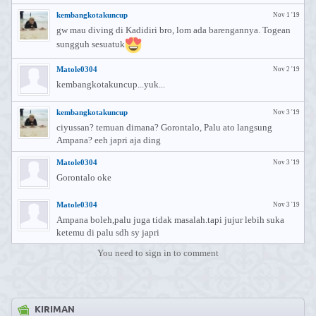
kembangkotakuncup
Nov 1 '19
gw mau diving di Kadidiri bro, lom ada barengannya. Togean
sungguh sesuatuk
Matole0304
Nov 2 '19
kembangkotakuncup...yuk...
kembangkotakuncup
Nov 3 '19
ciyussan? temuan dimana? Gorontalo, Palu ato langsung
Ampana? eeh japri aja ding
Matole0304
Nov 3 '19
Gorontalo oke
Matole0304
Nov 3 '19
Ampana boleh,palu juga tidak masalah.tapi jujur lebih suka
ketemu di palu sdh sy japri
You need to sign in to comment
KIRIMAN