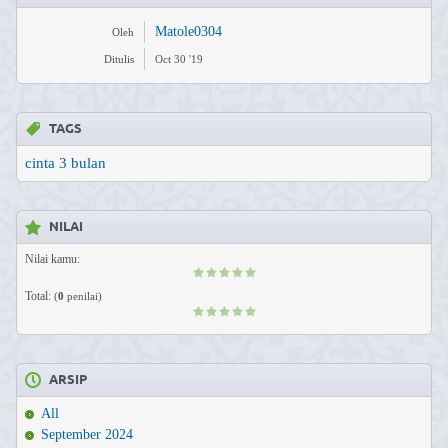
Matole0304
Oleh
Ditulis
Oct 30 '19
TAGS
cinta 3 bulan
NILAI
Nilai kamu:
Total:
(
0
penilai)
ARSIP
All
September 2024