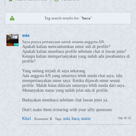
Tag search results for: "
baca
"
usia
Saya punya pertanyaan untuk sesama anggota AN..
VIP
Apakah kalian mencantumkan umur asli di profile?
Apakah kalian membaca profile sebelum chat si lawan jenis?
Kenapa kalian mempertanyakan yang sudah ada jawabannya di
profile?
Yang sedang terjadi di saya sekarang.
Ada anggota AN yang umurnya lebih muda chat saya, lalu
mempertanyakan umur saya. Ketika dijawab umur sesuai
profile. Malah balas dikirain umurnya lebih muda dari saya..
Menanyakan status yang sudah jelas ada di profile.
Budayakan membaca sebelum chat lawan jenis ya..
Don't make them irritaring with your silly questions
Kha1
usia
baca
status
Sep 18 '22
·
Komentar:
6
·
Tags:
,
,