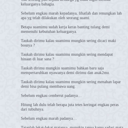
keluarganya bahagia.
Sebelum engkau marah kepadanya, lihatlah dan renungkan lah
apa yg telah dilakukan oleh seorang suami.
Betapa suamimu sudah kerja keras banting tulang demi
memenuhi kebutuhan keluarganya.
Taukah dirimu kalau suamimu mungkin sering dicaci maki
bosnya ?
Taukah dirimu kalau suamimu mungkin sering mendapat
hinaan di luar sana ?
Taukah dirimu mungkin suamimu bahkan baru saja
mempertaruhkan nyawanya demi dirimu dan anak2mu.
Taukah dirimu kalau suamimu mungkin sering menahan lapar
demi bisa pulang membawa uang.
Sebelum engkau cemberut padanya…
Hitung lah dulu telah berapa juta tetes keringat engkau peras
dari tubuhnya.
Sebelum engkau marah padanya…
Tataplah lekat-Iekat matanya, mungkin tanpa kamu sadari mata