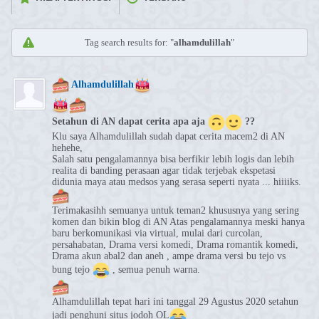
Tag search results for: "
alhamdulillah
"
Alhamdulillah
Setahun di AN dapat cerita apa aja
??
Klu saya Alhamdulillah sudah dapat cerita macem2 di AN
hehehe,
Salah satu pengalamannya bisa berfikir lebih logis dan lebih
realita di banding perasaan agar tidak terjebak ekspetasi
didunia maya atau medsos yang serasa seperti nyata ... hiiiiks.
Terimakasihh semuanya untuk teman2 khususnya yang sering
komen dan bikin blog di AN Atas pengalamannya meski hanya
baru berkomunikasi via virtual, mulai dari curcolan,
persahabatan, Drama versi komedi, Drama romantik komedi,
Drama akun abal2 dan aneh , ampe drama versi bu tejo vs
bung tejo
, semua penuh warna.
Alhamdulillah tepat hari ini tanggal 29 Agustus 2020 setahun
jadi penghuni situs jodoh OL