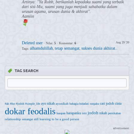
Artinya: "Ya Robb, berikanlah kepadaku suami yang terbaik
dari sisi-Mu, suami yang juga menjadi sahabatku dalam
urusan agama, urusan dunia & akhirat".
Aamiin
Deleted user
Aug 29 '20
·
Nilai:
5
·
Komentar:
6
·
alhamdulillah
tetap semangat
sukses dunia akhirat..
Tags:
,
,
TAG SEARCH
ayo nikah
cari jodoh
cinta
ayonikah
#ah
#fso
#jodoh
#simple_life
bahagia
bidadari surgaku
dokar feodalis
jodoh
harapanku
nikah
harapan
istri
pernikahan
relationship
still learning to be a good person
semangat
advertisement