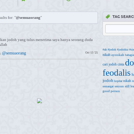
TAG SEARC
ults for: "
@semuaorang
"
tkan jodoh yang tulus menerima saya hanya seorang duda
llah
#ah
#jodoh
#jodohku
#si
@semuaorang
Oct 13 '25
s:
nikah
ayonikah
bahagia
do
cari jodoh
cinta
feodalis
h
jodoh
nikah
r
kopdar
still l
semangat
senyum
good person