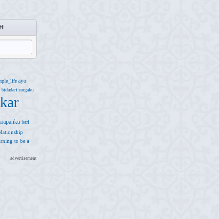
H
ayo
mple_life
bidadari surgaku
kar
arapanku
istri
elationship
earning to be a
advertisement