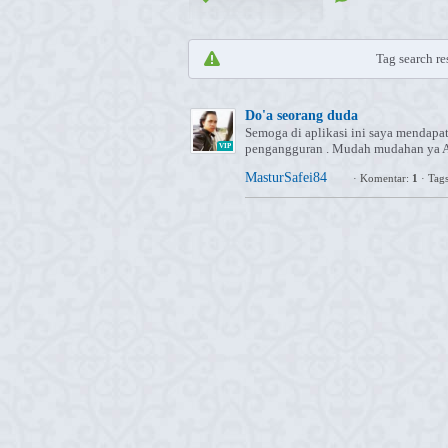
Tag search res
Do'a seorang duda
Semoga di aplikasi ini saya mendapa
pengangguran . Mudah mudahan ya A
VIP
MasturSafei84
·
Komentar:
1
·
Tag