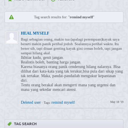
Tag search results for: "
remind myself
"
HEAL MYSELF
Bagi sebagian orang, makin tua (apalagi perempuan)kayak saya
berarti makin panik perihal jodoh. Soalannya perihal waktu. Itu
bener sih, tapi disaat genting kayak gini cemas boleh, tapi jangan
sampai hilang akal.
Ikhtiar kudu, genit jangan.
Realistis boleh, banting harga jangan.
Karena biasanya orang panik cenderung hilang nalarnya. Bisa
dilihat dari kata-kata yang tak terukur,bisa pula dari sikap yang
tak tertakar. Maka, pandai-pandailah mengukur kepantasan
diri.
Tentu orang berakal akan mengerti mana yang urgensi dan
mana yang sekedar mencari atensi.
Deleted user
remind myself
May 18 '19
·
Tags:
TAG SEARCH