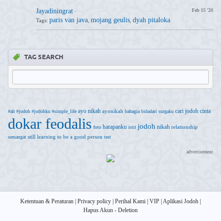
Jayadiningrat
Feb 15 '20
·
paris van java
mojang geulis
dyah pitaloka
Tags:
,
,
TAG SEARCH
ayo nikah
cari jodoh
cinta
ayonikah
#ah
#jodoh
#jodohku
#simple_life
bahagia
bidadari surgaku
dokar feodalis
jodoh
harapanku
nikah
relationship
foto
istri
still learning to be a good person
semangat
test
advertisement
Ketentuan & Peraturan
|
Privacy policy
|
Perihal Kami
|
VIP
|
Aplikasi Jodoh
|
Hapus Akun - Deletion