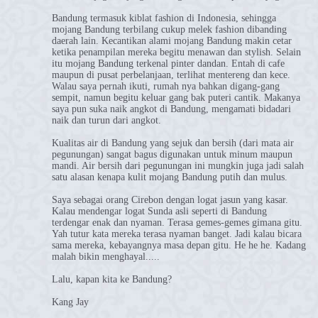
Bandung termasuk kiblat fashion di Indonesia, sehingga
mojang Bandung terbilang cukup melek fashion dibanding
daerah lain. Kecantikan alami mojang Bandung makin cetar
ketika penampilan mereka begitu menawan dan stylish. Selain
itu mojang Bandung terkenal pinter dandan. Entah di cafe
maupun di pusat perbelanjaan, terlihat mentereng dan kece.
Walau saya pernah ikuti, rumah nya bahkan digang-gang
sempit, namun begitu keluar gang bak puteri cantik. Makanya
saya pun suka naik angkot di Bandung, mengamati bidadari
naik dan turun dari angkot.
Kualitas air di Bandung yang sejuk dan bersih (dari mata air
pegunungan) sangat bagus digunakan untuk minum maupun
mandi. Air bersih dari pegunungan ini mungkin juga jadi salah
satu alasan kenapa kulit mojang Bandung putih dan mulus.
Saya sebagai orang Cirebon dengan logat jasun yang kasar.
Kalau mendengar logat Sunda asli seperti di Bandung
terdengar enak dan nyaman. Terasa gemes-gemes gimana gitu.
Yah tutur kata mereka terasa nyaman banget. Jadi kalau bicara
sama mereka, kebayangnya masa depan gitu. He he he. Kadang
malah bikin menghayal.....
Lalu, kapan kita ke Bandung?
Kang Jay