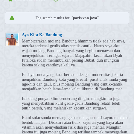
Tag search results for: "
paris van java
"
Ayo Kita Ke Bandung
Membicarakan mojang Bandung hhmmm tidak ada habisnya,
mereka terkenal geulis alias cantik-cantik. Harus saya akui
wajah mojang Bandung banyak yang begitu menawan dan
menyejukkan. Teringat sejarah Majapahit, kecantikan Dyah
Pitaloka sudah menimbulkan perang Bubat, duh mungkin
karena saking cantiknya kali ya.
Budaya sunda yang kuat berpadu dengan modernitas jakarta
menjadikan Bandung kota yang kreatif, pusat anak muda yang
nge-hits dan gaul, plus mojang Bandung yang cantik-cantik,
menjadikan betah lama-lama kalau liburan di Bandung mah.
Bandung punya iklim cenderung dingin, mungkin itu juga
yang menyebabkan kulit gadis-gadis Bandung relatif lebih
putih bersih, yang melahirkan kecantikan surgawi.
Kami suku sunda memang gemar mengonsumsi sayuran dalam
bentuk lalapan. Disadari atau tidak, sayuran yang kaya akan
vitamin akan menyehatkan fisik dan juga mental. Mungkin
karena itu juga mojang Bandung terlihat tampak menyegarkan.