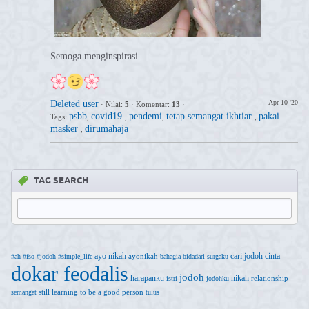
Semoga menginspirasi
Deleted user
Apr 10 '20
·
Nilai:
5
·
Komentar:
13
·
psbb
covid19
pendemi
tetap semangat ikhtiar
pakai
Tags:
,
,
,
,
masker
dirumahaja
,
TAG SEARCH
ayo nikah
cari jodoh
cinta
ayonikah
#ah
#fso
#jodoh
#simple_life
bahagia
bidadari surgaku
dokar feodalis
jodoh
harapanku
nikah
relationship
istri
jodohku
still learning to be a good person
semangat
tulus