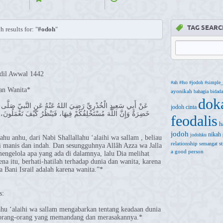
TAG SEARC
h results for: "
#odoh
"
dil Awwal 1442
#ah
#fso
#jodoh
#simple_
an Wanita*
ayonikah
bahagia
bidada
dok
عَنْ أَبِي سَعِيدٍ الْخُدْرِيِّ رَضِيَ اللهُ عَنْهُ عَنِ النَّبيّ صَلَّى اللهُ
jodoh
cinta
خَضِرَةٌ وَإِنَّ اللَّهَ مُسْتَخْلِفُكُمْ فِيهَا، فَيَنْظُرُ كَيْفَ تَعْمَلُونَ، فَات
feodalis
h
jodoh
nikah
jodohku
hu anhu, dari Nabi Shallallahu ‘alaihi wa sallam , beliau
relationship
s
semangat
i manis dan indah. Dan sesungguhnya Allâh Azza wa Jalla
a good person
engelola apa yang ada di dalamnya, lalu Dia melihat
na itu, berhati-hatilah terhadap dunia dan wanita, karena
a Bani Israil adalah karena wanita.”*
s:
lahu ‘alaihi wa sallam mengabarkan tentang keadaan dunia
 orang-orang yang memandang dan merasakannya.*