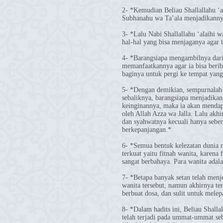
2- *Kemudian Beliau Shallallahu ‘
Subhanahu wa Ta’ala menjadikannya
3- *Lalu Nabi Shallallahu ‘alaihi
hal-hal yang bisa menjaganya agar t
4- *Barangsiapa mengambilnya dari
memanfaatkannya agar ia bisa beri
baginya untuk pergi ke tempat yang
5- *Dengan demikian, sempurnalah 
sebaliknya, barangsiapa menjadikan 
keinginannya, maka ia akan mendapa
oleh Allah Azza wa Jalla. Lalu akhi
dan syahwatnya kecuali hanya sebent
berkepanjangan.*
6- *Semua bentuk kelezatan dunia m
terkuat yaitu fitnah wanita, karena 
sangat berbahaya. Para wanita adala
7- *Betapa banyak setan telah menj
wanita tersebut, namun akhirnya te
berbuat dosa, dan sulit untuk melep
8- *Dalam hadits ini, Beliau Shall
telah terjadi pada ummat-ummat seb