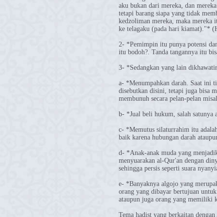
aku bukan dari mereka, dan mereka 
tetapi barang siapa yang tidak me
kedzoliman mereka, maka mereka it
ke telagaku (pada hari kiamat)."*
2- *Pemimpin itu punya potensi dan
itu bodoh?. Tanda tangannya itu bi
3- *Sedangkan yang lain dikhawatirk
a- *Menumpahkan darah. Saat ini 
disebutkan disini, tetapi juga bisa
membunuh secara pelan-pelan misal
b- *Jual beli hukum, salah satunya
c- *Memutus silaturrahim itu adal
baik karena hubungan darah ataupu
d- *Anak-anak muda yang menjadika
menyuarakan al-Qur'an dengan diny
sehingga persis seperti suara nyanyi
e- *Banyaknya algojo yang merupak
orang yang dibayar bertujuan untuk
ataupun juga orang yang memiliki 
Tema hadist yang berkaitan dengan 