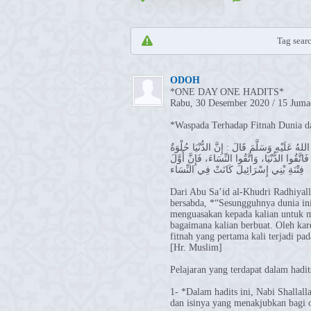
Tag searc
ODOH
*ONE DAY ONE HADITS*
Rabu, 30 Desember 2020 / 15 Juma
*Waspada Terhadap Fitnah Dunia d
 عَلَيْهِ وَسَلَّمَ قَالَ : إِنَّ الدُّنْيَا حُلْوَةٌ
َّقُوا الدُّنْيَا، وَاتَّقُوا النِّسَاءَ، فَإِنَّ أَوَّلَ
فِتْنَةِ بْنِي إِسْرَائِيلَ كَانَتْ فِي النِّسَاء
Dari Abu Sa’id al-Khudri Radhiyalla
bersabda, *“Sesungguhnya dunia in
menguasakan kepada kalian untuk m
bagaimana kalian berbuat. Oleh kare
fitnah yang pertama kali terjadi pad
[Hr. Muslim]
Pelajaran yang terdapat dalam hadit
1- *Dalam hadits ini, Nabi Shallal
dan isinya yang menakjubkan bagi