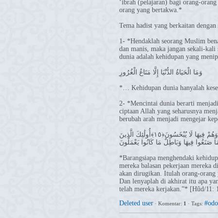
‘ibrah (pelajaran) bagi orang-orang
orang yang bertakwa.*
Tema hadist yang berkaitan dengan
1- *Hendaklah seorang Muslim benar
dan manis, maka jangan sekali-kali
dunia adalah kehidupan yang menip
وَمَا الْحَيَاةُ الدُّنْيَا إِلَّا مَتَاعُ الْغُرُورِ
*… Kehidupan dunia hanyalah kese
2- *Mencintai dunia berarti menjad
ciptaan Allah yang seharusnya menj
berubah arah menjadi mengejar kep
مَنْ كَانَ يُرِيدُ الْحَيَاةَ الدُّنْيَا وَزِينَتَهَا نُوَفِّ إِلَيْهِمْ أَعْمَالَهُمْ فِيهَا وَهُمْ فِيهَا لَا يُبْخَسُونَ﴿١٥﴾أُولَٰئِكَ الَّذِينَ
 مَا صَنَعُوا فِيهَا وَبَاطِلٌ مَا كَانُوا يَعْمَلُونَ
*Barangsiapa menghendaki kehidupa
mereka balasan pekerjaan mereka di
akan dirugikan. Itulah orang-orang 
Dan lenyaplah di akhirat itu apa ya
telah mereka kerjakan.”* [Hûd/11: 
Deleted user
#odo
·
Komentar:
1
·
Tags: