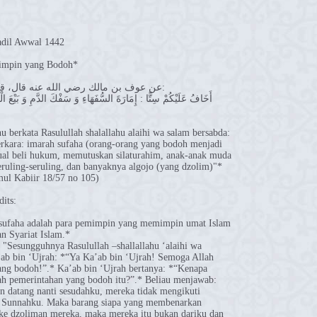
adil Awwal 1442
impin yang Bodoh*
عن عوف بن مالك رضي الله عنه قال، قال رسول الله صلى الله عليه وسلم:
أَخَافُ عَلَيْكُمْ سِتًّا : إِمَارَةَ السُّفَهَاءِ وَ سَفْكَ الدَّمِ وَ بَيْعَ الْ
u berkata Rasulullah shalallahu alaihi wa salam bersabda:
erkara: imarah sufaha (orang-orang yang bodoh menjadi
al beli hukum, memutuskan silaturahim, anak-anak muda
ruling-seruling, dan banyaknya algojo (yang dzolim)"*
ul Kabiir 18/57 no 105)
dits:
sufaha adalah para pemimpin yang memimpin umat Islam
n Syariat Islam.*
): "Sesungguhnya Rasulullah –shallallahu ‘alaihi wa
’ab bin ‘Ujrah: *“Ya Ka’ab bin ‘Ujrah! Semoga Allah
ng bodoh!”.* Ka’ab bin ‘Ujrah bertanya: *“Kenapa
kah pemerintahan yang bodoh itu?”.* Beliau menjawab:
n datang nanti sesudahku, mereka tidak mengikuti
 Sunnahku. Maka barang siapa yang membenarkan
e dzoliman mereka, maka mereka itu bukan dariku dan