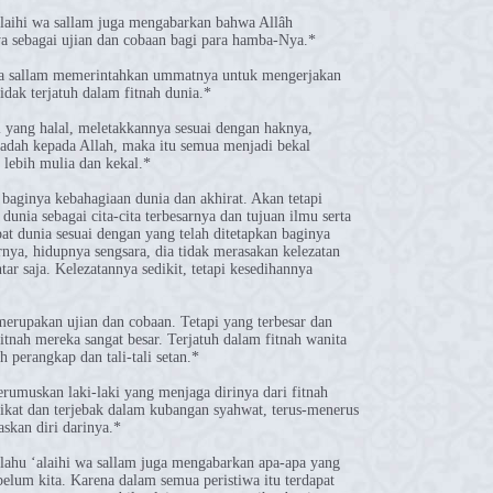
alaihi wa sallam juga mengabarkan bahwa Allâh
 sebagai ujian dan cobaan bagi para hamba-Nya.*
 wa sallam memerintahkan ummatnya untuk mengerjakan
idak terjatuh dalam fitnah dunia.*
 yang halal, meletakkannya sesuai dengan haknya,
badah kepada Allah, maka itu semua menjadi bekal
 lebih mulia dan kekal.*
baginya kebahagiaan dunia dan akhirat. Akan tetapi
dunia sebagai cita-cita terbesarnya dan tujuan ilmu serta
t dunia sesuai dengan yang telah ditetapkan baginya
rnya, hidupnya sengsara, dia tidak merasakan kelezatan
ar saja. Kelezatannya sedikit, tetapi kesedihannya
erupakan ujian dan cobaan. Tetapi yang terbesar dan
fitnah mereka sangat besar. Terjatuh dalam fitnah wanita
h perangkap dan tali-tali setan.*
erumuskan laki-laki yang menjaga dirinya dari fitnah
rikat dan terjebak dalam kubangan syahwat, terus-menerus
askan diri darinya.*
allahu ‘alaihi wa sallam juga mengabarkan apa-apa yang
elum kita. Karena dalam semua peristiwa itu terdapat