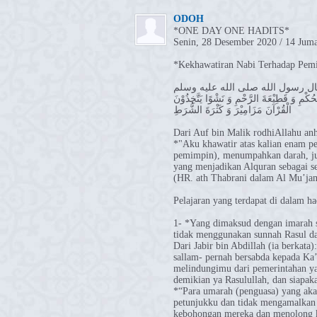
ODOH
*ONE DAY ONE HADITS*
Senin, 28 Desember 2020 / 14 Jum
*Kekhawatiran Nabi Terhadap Pem
حُكْمِ وَ قَطِيْعَةَ الرَّحْمِ وَ نَشْوًا يَتَّخِذُوْنَ
الْقُرْآنَ مَزَامِيْرَ وَ كَثْرَةَ الشُّرَطِ
Dari Auf bin Malik rodhiAllahu anh
*"Aku khawatir atas kalian enam p
pemimpin), menumpahkan darah, ju
yang menjadikan Alquran sebagai se
(HR. ath Thabrani dalam Al Mu’jam
Pelajaran yang terdapat di dalam ha
1- *Yang dimaksud dengan imarah 
tidak menggunakan sunnah Rasul da
Dari Jabir bin Abdillah (ia berkata
sallam- pernah bersabda kepada Ka
melindungimu dari pemerintahan ya
demikian ya Rasulullah, dan siapa
*“Para umarah (penguasa) yang aka
petunjukku dan tidak mengamalkan
kebohongan mereka dan menolong k