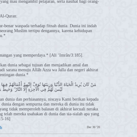
 yang mau mengambil pelajaran, serta nasihat bagi orang-
 Al-Quran:
-benar waspada terhadap fitnah dunia. Dunia ini indah
 seorang Muslim tertipu dengannya, karena kehidupan
u.*
nangan yang memperdaya.* [Ali ‘Imrân/3:185].
ikan dunia sebagai tujuan dan menjadikan amal dan
adi sarana menuju Allâh Azza wa Jalla dan negeri akhirat
entingan dunia.*
لَيْسَ لَهُمْ فِي الْآخِرَةِ إِلَّا النَّارُ ۖ وَحَبِطَ
n dunia dan perhiasannya, niscaya Kami berikan kepada
 dunia dengan sempurna dan mereka di dunia itu tidak
yang tidak memperoleh balasan di akhirat kecuali neraka.
ng telah mereka usahakan di dunia dan sia-sialah apa yang
15-16]
h
Dec 30 '20