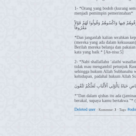
1- *Orang yang bodoh (kurang sempu
menjadi pemimpin pemerintahan*
زُقُوهُمْ فِيها وَاكْسُوهُمْ وَقُولُوا لَهُمْ قَوْلاً
مَعْرُوفاً
*Dan janganlah kalian serahkan ke
(mereka yang ada dalam kekuasaan) 
Berilah mereka belanja dan pakaian 
kata yang baik.* [An-nisa:5]
2- *Nabi shallallahu ‘alaihi wasal
tidak mau mengambil petunjuk Rasul
sehingga hukum Allah Subhanahu wa
kehidupan, padahal hukum Allah Su
 حَيَاةٌ يَاأُوْلِي اْلأَلْبَابِ لَعَلَّكُمْ تَتَّقُونَ
*“Dan dalam qishas itu ada (jamin
berakal, supaya kamu bertakwa.”* 
Deleted user
#odo
·
Komentar:
3
·
Tags: