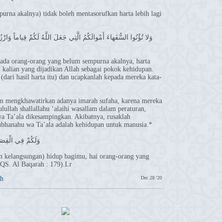
rna akalnya) tidak boleh mentasorufkan harta lebih lagi
وَلا تُؤْتُوا السُّفَهاءَ أَمْوالَكُمُ الَّتِي جَعَلَ اللَّهُ لَكُمْ قِياماً وَارْ
pada orang-orang yang belum sempurna akalnya, harta
kalian yang dijadikan Allah sebagai pokok kehidupan.
(dari hasil harta itu) dan ucapkanlah kepada mereka kata-
lam mengkhawatirkan adanya imarah sufaha, karena mereka
ullah shallallahu ‘alaihi wasallam dalam peraturan,
 Ta’ala dikesampingkan. Akibatnya, rusaklah
bhanahu wa Ta’ala adalah kehidupan untuk manusia.*
وَلَكُمْ فِي الْقِصَاصِ
an kelangsungan) hidup bagimu, hai orang-orang yang
(QS. Al Baqarah : 179).Lr
h
Dec 28 '20