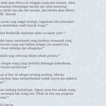
tidak akan dibawa ke telagaku (pada hari kiamat). Akan
mbenarkan kebohongan mereka dan tidak menolong
u dariku dan aku dari mereka, dan mereka akan dibawa
 (HR. Ahmad)
 peran yang sangat strategis, bagaimana bila pemimpin
sa menentukan nasib banyak orang.*
an Rasûlullâh shallallah alaihi wa salam yaitu:*
tidak hanya membunuh yang darahnya tertumpah yang
 meracuni orang atau bahkan dengan cara apapun bisa
 lewat embargo dan sebagainya.*
 adalah suap menyuap dalam sebuah perkara.*
ah dengan orang yang memiliki hubungan kekerabatan,
n karena perkawinan.*
n al-Qur’an sebagai seruling-seruling. Mereka
anyikan tanpa memperhatikan kaidah tajwid dan makhroj
an.*
an lambang kedzaliman. Algojo masa kini adalah orang-
 merampas hak orang lain. Pihak ini bisa saja penguasa
kuasa.*
Al Qur'an: