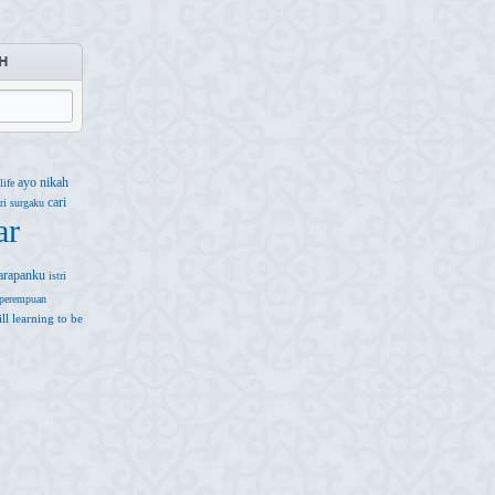
H
ayo nikah
life
cari
ri surgaku
ar
arapanku
istri
perempuan
till learning to be