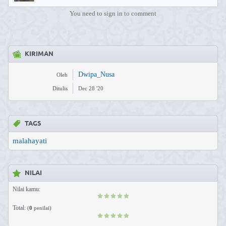
You need to sign in to comment
KIRIMAN
Dwipa_Nusa
Oleh
Ditulis
Dec 28 '20
TAGS
malahayati
NILAI
Nilai kamu:
Total:
(
0
penilai)