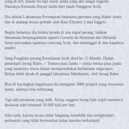
yang di AN, bukan itu tapi sosok Janda yang aku sangat kagumi.
Namanya Keumala Hayati Janda dari tanah Nanggroe Aceh.
Dia adalah Laksamana Perempuan Indonesia pertama yang diakui dunia
dan di undang secara pribadi oleh Ratu Elizabet 1 dari Inggris.
Begitu hebatnya dia ketika berada di atas kapal perang, bahkan
laksamana berpengalaman seperti Cornelis de Houtman dari Belanda
harus merasakan tajamnya rencong Aceh, dan meninggal di atas kapalnya
sendiri.
Sang Panglima perang Kesultanan Aceh abad ke 15 Masehi. Dialah
pemimpin Inong Balee, < Tentara para Janda > isinya semua para janda
yang suaminya tewas dalam mempertahakan kedaulatan negaranya.
Beliau lebih akrab di panggil laksamana Malahayati, oleh Inong Balee.
Bisa di bayangkan bagaimana dia mengatur 3000 prajurit yang semuanya
Janda, sulitnya bisa terbayang.
Tapi ada peraturan yang unik, Setiap anggota inong bale wajib membaca
sholawat nabi minimal 10.000 kali per hari.
Jelas unik, karena secara tidak langsung mendidik dan menghindari
perbuatan yang tidak bermanfaat kalau mereka berkumpul.