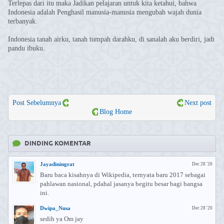
Terlepas dari itu maka Jadikan pelajaran untuk kita ketahui, bahwa
Indonesia adalah Penghasil manusia-manusia mengubah wajah dunia
terbanyak.
Indonesia tanah airku, tanah tumpah darahku, di sanalah aku berdiri, jadi
pandu ibuku.
Post Sebelumnya
Next post
Blog Home
DINDING KOMENTAR
Jayadiningrat
Dec 28 '20
Baru baca kisahnya di Wikipedia, ternyata baru 2017 sebagai
pahlawan nasional, pdahal jasanya begitu besar bagi bangsa
ini.
Dwipa_Nusa
Dec 28 '20
sedih ya Om jay