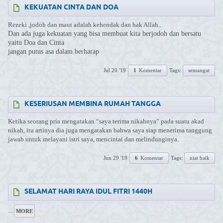
KEKUATAN CINTA DAN DOA
Rezeki ,jodoh dan maut adalah kehendak dan hak Allah..
Dan ada juga kekuatan yang bisa membuat kita berjodoh dan bersatu
yaitu Doa dan Cinta
jangan putus asa dalam berharap
Jul 20 '19
1
Komentar
Tags:
semangat
KESERIUSAN MEMBINA RUMAH TANGGA
Ketika seorang pria mengatakan “saya terima nikahnya” pada suatu akad
nikah, itu artinya dia juga mengatakan bahwa saya siap menerima tanggung
jawab untuk melayani istri saya, mencintai dan melindunginya.
Jun 29 '19
6
Komentar
Tags:
niat baik
SELAMAT HARI RAYA IDUL FITRI 1440H
...
MORE