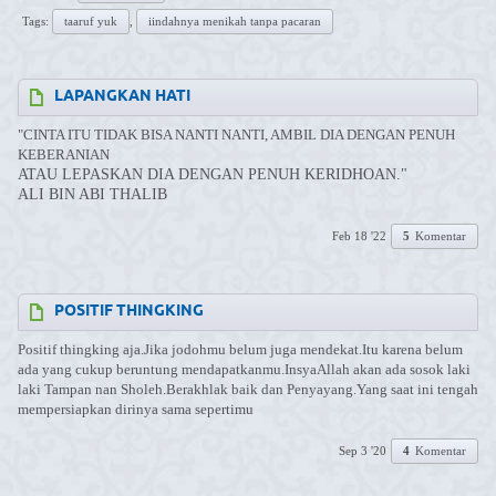
Tags:
taaruf yuk
,
iindahnya menikah tanpa pacaran
LAPANGKAN HATI
"CINTA ITU TIDAK BISA NANTI NANTI, AMBIL DIA DENGAN PENUH
KEBERANIAN
ATAU LEPASKAN DIA DENGAN PENUH KERIDHOAN."
ALI BIN ABI THALIB
Feb 18 '22
5
Komentar
POSITIF THINGKING
Positif thingking aja.Jika jodohmu belum juga mendekat.Itu karena belum
ada yang cukup beruntung mendapatkanmu.InsyaAllah akan ada sosok laki
laki Tampan nan Sholeh.Berakhlak baik dan Penyayang.Yang saat ini tengah
mempersiapkan dirinya sama sepertimu
Sep 3 '20
4
Komentar