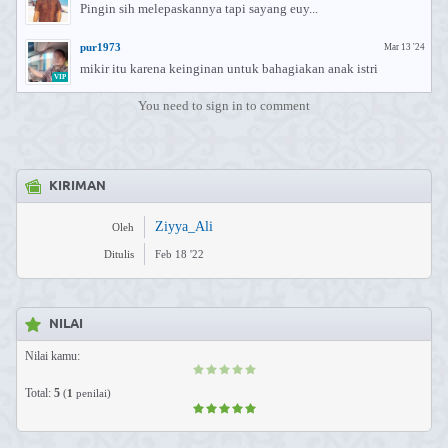
Pingin sih melepaskannya tapi sayang euy...
pur1973
Mar 13 '24
mikir itu karena keinginan untuk bahagiakan anak istri
VIP
You need to sign in to comment
KIRIMAN
Ziyya_Ali
Oleh
Ditulis
Feb 18 '22
NILAI
Nilai kamu:
Total:
5
(
1
penilai)