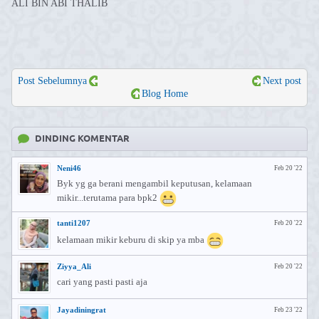
ALI BIN ABI THALIB
Post Sebelumnya
Next post
Blog Home
DINDING KOMENTAR
Neni46
Feb 20 '22
Byk yg ga berani mengambil keputusan, kelamaan
mikir...terutama para bpk2
tanti1207
Feb 20 '22
kelamaan mikir keburu di skip ya mba
Ziyya_Ali
Feb 20 '22
cari yang pasti pasti aja
Jayadiningrat
Feb 23 '22