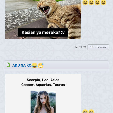
Jan 21 '21
13
Komentar
AKU GA KO
.