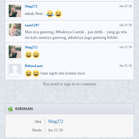
Ning272
Jun 23 '20
mbak Neni :
tanti1207
Jun 23 '20
Mas nya ganteng, Mbaknya Cantik... pas dehh... yang ga rela
itu kalo masnya ganteng, mbaknya juga ganteng hihihi
Ning272
Jun 23 '20
Deleted user
Jun 23 '20
baru ngeh ada komen lucu
You need to sign in to comment
KIRIMAN
Ning272
Oleh
Ditulis
Jun 22 '20