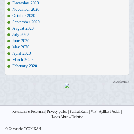
December 2020
November 2020
October 2020
September 2020
August 2020
July 2020
June 2020
May 2020
April 2020
March 2020
February 2020
advertisement
Ketentuan & Peraturan
|
Privacy policy
|
Perihal Kami
|
VIP
|
Aplikasi Jodoh
|
Hapus Akun - Deletion
© Copyright AYONIKAH