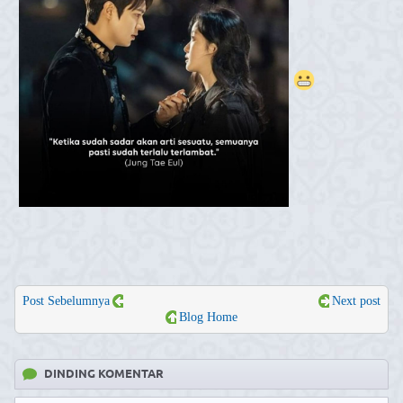
Post Sebelumnya
Next post
Blog Home
DINDING KOMENTAR