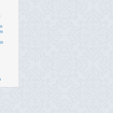
1
20
20
20
0