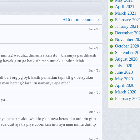
May 2021
April 2021
March 2021
+
16
more comments
February 202
January 2021
Jun 4 '21
December 20
November 20
October 2020
Jun 4 '21
September 20
minta2 waduh... dimanfaatkan itu... biasanya pas dikasih
August 2020
yg kayak gitu ga baik sih menurut aku...bikin lelah...
July 2020
Jun 4 '21
June 2020
di beri org yg byk kasih perhatian tapi kli gk bersyukur
May 2020
dak mau barang2 lain itu namanya apa mba?
April 2020
March 2020
Jun 4 '21
February 202
ya....
Jun 4 '21
unya beras trs aku jwb klo gk punya beras aku orderin gitu
ada duit aja trs piye coba. kan inti nya mau minta duit tp
Jun 4 '21