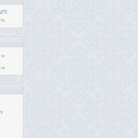
g272
 '21
21