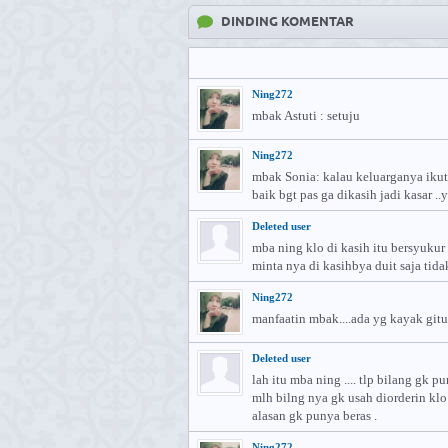
DINDING KOMENTAR
Ning272
mbak Astuti : setuju
Ning272
mbak Sonia: kalau keluarganya ikut 
baik bgt pas ga dikasih jadi kasar ..
Deleted user
mba ning klo di kasih itu bersyukur 
minta nya di kasihbya duit saja ti
Ning272
manfaatin mbak....ada yg kayak gitu 
Deleted user
lah itu mba ning .... tlp bilang gk p
mlh bilng nya gk usah diorderin klo 
alasan gk punya beras .
Ning272