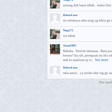
untung dah lepas mbak....kalau blm l
Deleted user
itu sebabnya mba ning yg bikin gk 
Ning272
iya mbak
Astuti1985
Hahaha.. Yawloh mbaaaaa.. Baru pac
benera? Iya sih, prempuan itu klo ud
mrk bs maklumi tp ut...
See more
Deleted user
mba astuti... ya itulah sifat org gk 
You need 