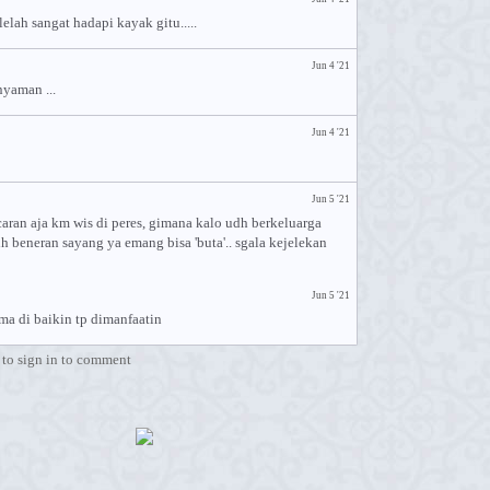
elah sangat hadapi kayak gitu.....
Jun 4 '21
nyaman ...
Jun 4 '21
Jun 5 '21
aran aja km wis di peres, gimana kalo udh berkeluarga
h beneran sayang ya emang bisa 'buta'.. sgala kejelekan
Jun 5 '21
sama di baikin tp dimanfaatin
to sign in to comment