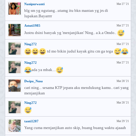
Nanipurwanti
Mar 27 '21
blg sm yg ngutang...utamg itu bkn mantan yg jrs di
lupakan.Bayarrrr
Astuti1985
Mar 27 '21
Justru dsini banyak yg 'menjanjikan' Ning.. a.k.a Omdo..
Ning272
Mar 27 '21
td mo bikin judul kayak gitu cm ga tega
Ning272
Mar 27 '21
ada ya mbak....
Dwipa_Nusa
Mar 28 '21
cari ning... sesama KTP jepara aku mendukung kamu.. cari yang
menjanjikan
Ning272
Mar 28 '21
tanti1207
Mar 29 '21
Yang cuma menjanjikan auto skip, buang buang waktu ajaaah