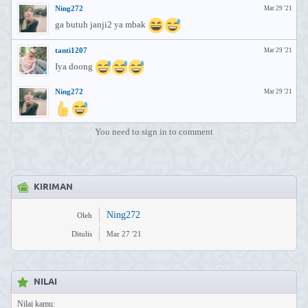
Ning272
Mar 29 '21
ga butuh janji2 ya mbak
tanti1207
Mar 29 '21
Iya doong
Ning272
Mar 29 '21
You need to sign in to comment
KIRIMAN
Ning272
Oleh
Ditulis
Mar 27 '21
NILAI
Nilai kamu: