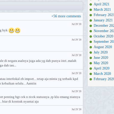
April 2021
March 2021
February 202
+
56
more comments
January 2021
Jul 29 '20
December 20
jg byk
November 20
October 2020
Jul 29 '20
September 20
August 2020
July 2020
Jul 29 '20
June 2020
ale di negara asalnya juga ada yg dah punya istri..malah
May 2020
ga dah tau...
April 2020
March 2020
Jul 29 '20
atau interlokal eh import... tetap aja minta yg terbaik kpd
February 202
n kebaikan selalu... Aamiin
Jul 29 '20
rt penting bgt cek n ricek statusnya ,tp klu emang niatnya
. biar di kontrak nyantai aja
Jul 29 '20