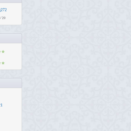
g272
8 '20
21