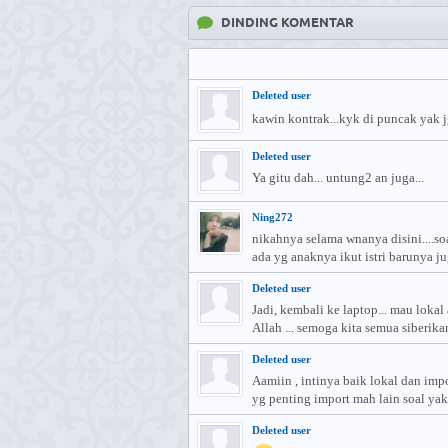
DINDING KOMENTAR
Deleted user
kawin kontrak...kyk di puncak yak 
Deleted user
Ya gitu dah... untung2 an juga...
Ning272
nikahnya selama wnanya disini....so
ada yg anaknya ikut istri barunya ju
Deleted user
Jadi, kembali ke laptop... mau lokal 
Allah ... semoga kita semua siberika
Deleted user
Aamiin , intinya baik lokal dan impo
yg penting import mah lain soal yak.
Deleted user