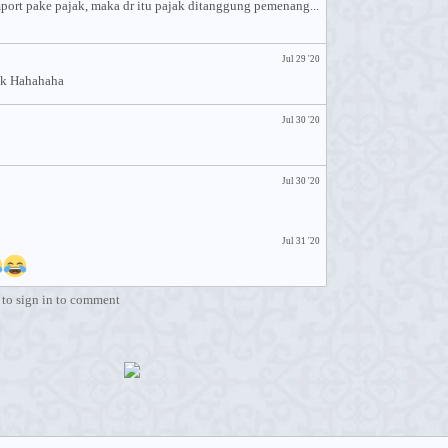
 import pake pajak, maka dr itu pajak ditanggung pemenang...
Jul 29 '20
jak Hahahaha
Jul 30 '20
Jul 30 '20
Jul 31 '20
to sign in to comment