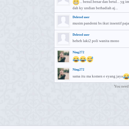
... benul.benar dan betul... yg
dah ky undian berhadiah aj...
Deleted user
musim pandemi bs ikut insentif pa
Deleted user
heheh laki2 poli wanita mono
Ning272
Ning272
sama itu ma komen e eyang jaya
You need 