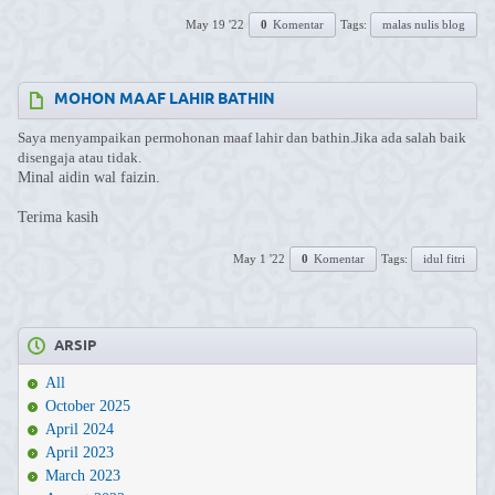
May 19 '22
0
Komentar
Tags:
malas nulis blog
MOHON MAAF LAHIR BATHIN
Saya menyampaikan permohonan maaf lahir dan bathin.Jika ada salah baik
disengaja atau tidak.
Minal aidin wal faizin.
Terima kasih
May 1 '22
0
Komentar
Tags:
idul fitri
ARSIP
All
October 2025
April 2024
April 2023
March 2023