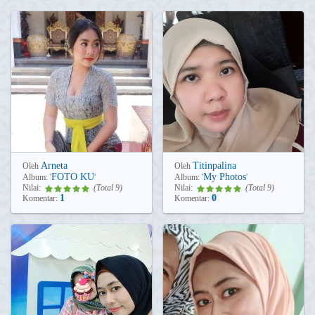
Arneta
Titinpalina
Oleh
Oleh
FOTO KU
My Photos
Album:
'
'
Album:
'
'
Nilai:
(Total 9)
Nilai:
(Total 9)
1
0
Komentar:
Komentar: