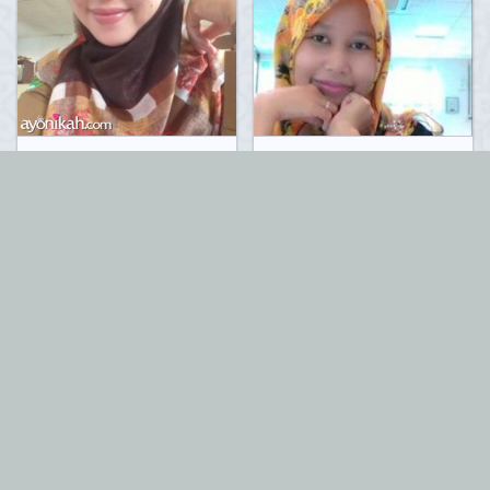
Fatwa
mariavinza
Oleh
Oleh
Default
Default
Album:
'
'
Album:
'
'
Nilai:
(Total 6)
Nilai:
(Total 6)
0
0
Komentar:
Komentar:
sophia
Yuni08
Oleh
Oleh