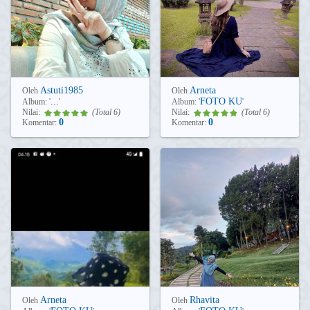
Astuti1985
Arneta
Oleh
Oleh
...
FOTO KU
Album:
'
'
Album:
'
'
Nilai:
(Total 6)
Nilai:
(Total 6)
0
0
Komentar:
Komentar:
Arneta
Rhavita
Oleh
Oleh