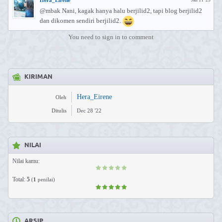
Hera_Eirene
Jan 11 '23
@mbak Nani, kagak hanya halu berjilid2, tapi blog berjilid2
dan dikomen sendiri berjilid2.
You need to sign in to comment
KIRIMAN
Hera_Eirene
Oleh
Ditulis
Dec 28 '22
NILAI
Nilai kamu:
Total:
5
(
1
penilai)
ARSIP