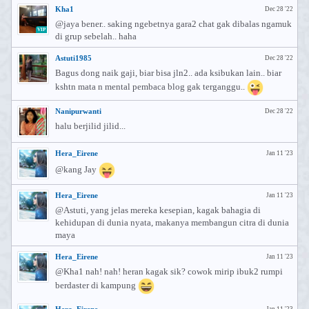
Kha1
Dec 28 '22
@jaya bener.. saking ngebetnya gara2 chat gak dibalas ngamuk
VIP
di grup sebelah.. haha
Astuti1985
Dec 28 '22
Bagus dong naik gaji, biar bisa jln2.. ada ksibukan lain.. biar
kshtn mata n mental pembaca blog gak terganggu..
Nanipurwanti
Dec 28 '22
halu berjilid jilid...
Hera_Eirene
Jan 11 '23
@kang Jay
Hera_Eirene
Jan 11 '23
@Astuti, yang jelas mereka kesepian, kagak bahagia di
kehidupan di dunia nyata, makanya membangun citra di dunia
maya
Hera_Eirene
Jan 11 '23
@Kha1 nah! nah! heran kagak sik? cowok mirip ibuk2 rumpi
berdaster di kampung