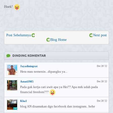
Huek!
Post Sebelumnya
Next post
Blog Home
DINDING KOMENTAR
Jayadiningrat
Dec 28 '22
Hera mau nemenin...dipangku ya...
Astuti1985
Dec 28 '22
Pada gak kerja cari uwit apa ya Her?? Apa mrk udah pada
financial freedom???
Kha1
Dec 28 '22
blog AN disamakan dgn facebook dan instagram.. hehe
VIP