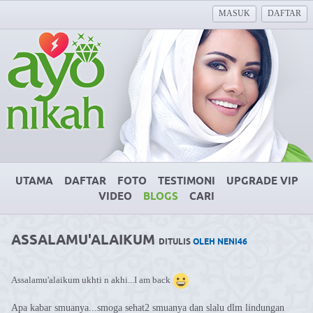
MASUK
DAFTAR
UTAMA
DAFTAR
FOTO
TESTIMONI
UPGRADE VIP
VIDEO
BLOGS
CARI
ASSALAMU'ALAIKUM
DITULIS
OLEH NENI46
Assalamu'alaikum ukhti n akhi...I am back
Apa kabar smuanya...smoga sehat2 smuanya dan slalu dlm lindungan