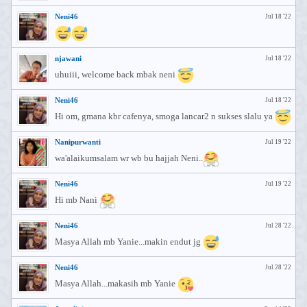
Neni46
Jul 18 '22
njawani
Jul 18 '22
uhuiii, welcome back mbak neni
Neni46
Jul 18 '22
Hi om, gmana kbr cafenya, smoga lancar2 n sukses slalu ya
Nanipurwanti
Jul 19 '22
wa'alaikumsalam wr wb bu hajjah Neni..
Neni46
Jul 19 '22
Hi mb Nani
Neni46
Jul 28 '22
Masya Allah mb Yanie...makin endut jg
Neni46
Jul 28 '22
Masya Allah...makasih mb Yanie