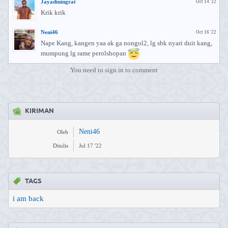
Jayadiningrat
Oct 14 '22
Krik krik
Neni46
Oct 16 '22
Nape Kang, kangen yaa ak ga nongol2, lg sbk nyari duit kang,
mumpung lg rame perolshopan
You need to sign in to comment
KIRIMAN
Neni46
Oleh
Ditulis
Jul 17 '22
TAGS
i am back