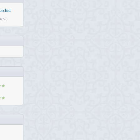
orchid
6 '20