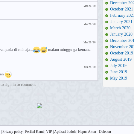
December 20
Mar 26 '20
October 2021
February 202
January 2021
Mar 26 '20
March 2020
January 2020
December 20
Mar 26 '20
November 20
..pada di rmh aja...
malam minggu ga kemana
October 2019
August 2019
July 2019
Jun 28 '20
June 2019
kan
May 2019
to sign in to comment
|
Privacy policy
|
Perihal Kami
|
VIP
|
Aplikasi Jodoh
|
Hapus Akun - Deletion