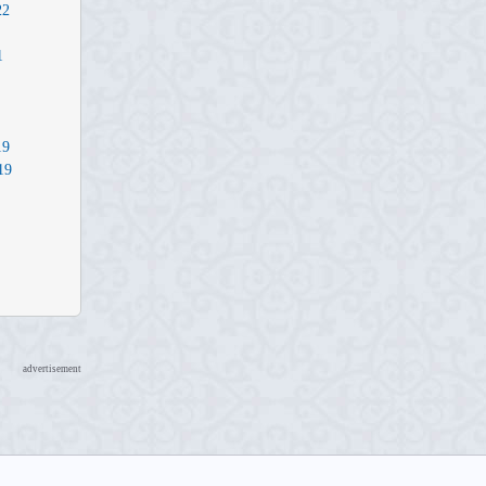
22
1
19
19
advertisement