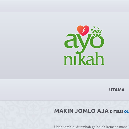
UTAMA
MAKIN JOMLO AJA
DITULIS
OL
Udah jomblo, ditambah ga boleh kemana mana 