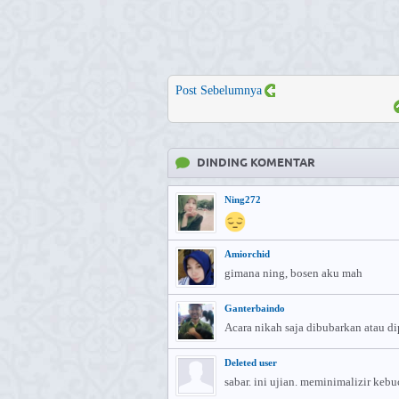
Post Sebelumnya
DINDING KOMENTAR
Ning272
Amiorchid
gimana ning, bosen aku mah
Ganterbaindo
Acara nikah saja dibubarkan atau di
Deleted user
sabar. ini ujian. meminimalizir keb