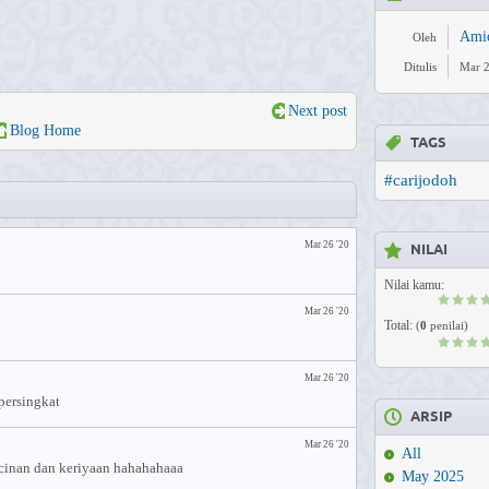
Ami
Oleh
Ditulis
Mar 2
Next post
Blog Home
TAGS
#carijodoh
Mar 26 '20
NILAI
Nilai kamu:
Mar 26 '20
Total:
(
0
penilai)
Mar 26 '20
persingkat
ARSIP
Mar 26 '20
All
ucinan dan keriyaan hahahahaaa
May 2025