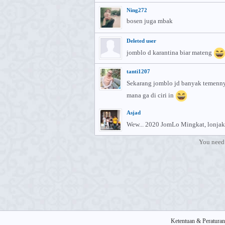
Ning272
bosen juga mbak
Deleted user
jomblo d karantina biar mateng
tanti1207
Sekarang jomblo jd banyak temennya.
mana ga di ciri in
Asjad
Wew... 2020 JomLo Mingkat, lonja
You need 
Ketentuan & Peraturan