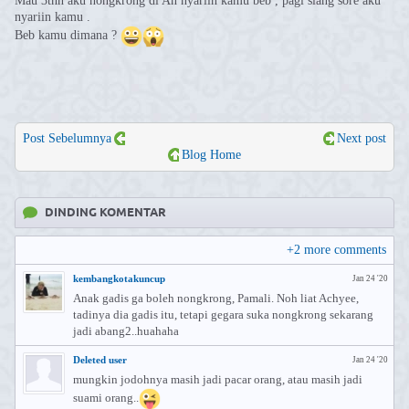
Mau 3thn aku nongkrong di An nyariin kamu beb , pagi siang sore aku
nyariin kamu .
Beb kamu dimana ?
Post Sebelumnya
Next post
Blog Home
DINDING KOMENTAR
+
2
more comments
kembangkotakuncup
Jan 24 '20
Anak gadis ga boleh nongkrong, Pamali. Noh liat Achyee,
tadinya dia gadis itu, tetapi gegara suka nongkrong sekarang
jadi abang2..huahaha
Deleted user
Jan 24 '20
mungkin jodohnya masih jadi pacar orang, atau masih jadi
suami orang..