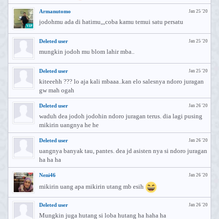
Armanutomo
Jan 25 '20
jodohmu ada di hatimu,,,coba kamu temui satu persatu
VIP
Deleted user
Jan 25 '20
mungkin jodoh mu blom lahir mba..
Deleted user
Jan 25 '20
kiteeehh ??? lo aja kali mbaaa..kan elo salesnya ndoro juragan
gw mah ogah
Deleted user
Jan 26 '20
waduh dea jodoh jodohin ndoro juragan terus. dia lagi pusing
mikirin uangnya he he
Deleted user
Jan 26 '20
uangnya banyak tau, pantes. dea jd asisten nya si ndoro juragan
ha ha ha
Neni46
Jan 26 '20
mikirin uang apa mikirin utang mb esih
Deleted user
Jan 26 '20
Mungkin juga hutang si loba hutang ha haha ha