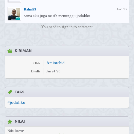
Rahul99
Jun 1 '25
sama aku juga masih menunggu jodohku
VIP
You need to sign in to comment
KIRIMAN
Amiorchid
Oleh
Ditulis
Jan 24 '20
TAGS
#jodohku
NILAI
Nilai kamu: