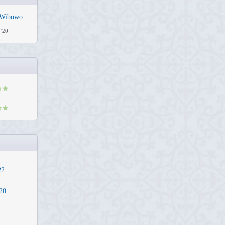
Wibowo
 '20
22
20