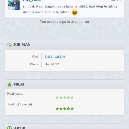
Hera_Eirene
Jan 11 '23
@mbak Nani, kagak hanya halu berjilid2, tapi blog berjilid2
dan dikomen sendiri berjilid2.
You need to sign in to comment
KIRIMAN
Hera_Eirene
Oleh
Ditulis
Dec 28 '22
NILAI
Nilai kamu:
Total:
5
(
1
penilai)
ARSIP