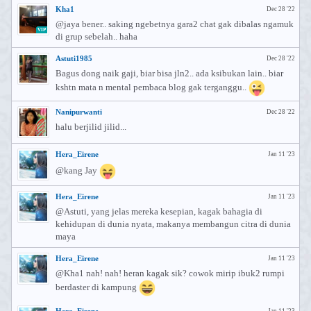
Kha1
Dec 28 '22
@jaya bener.. saking ngebetnya gara2 chat gak dibalas ngamuk
VIP
di grup sebelah.. haha
Astuti1985
Dec 28 '22
Bagus dong naik gaji, biar bisa jln2.. ada ksibukan lain.. biar
kshtn mata n mental pembaca blog gak terganggu..
Nanipurwanti
Dec 28 '22
halu berjilid jilid...
Hera_Eirene
Jan 11 '23
@kang Jay
Hera_Eirene
Jan 11 '23
@Astuti, yang jelas mereka kesepian, kagak bahagia di
kehidupan di dunia nyata, makanya membangun citra di dunia
maya
Hera_Eirene
Jan 11 '23
@Kha1 nah! nah! heran kagak sik? cowok mirip ibuk2 rumpi
berdaster di kampung