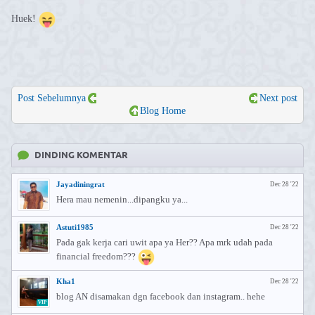
Huek!
Post Sebelumnya
Next post
Blog Home
DINDING KOMENTAR
Jayadiningrat
Dec 28 '22
Hera mau nemenin...dipangku ya...
Astuti1985
Dec 28 '22
Pada gak kerja cari uwit apa ya Her?? Apa mrk udah pada
financial freedom???
Kha1
Dec 28 '22
blog AN disamakan dgn facebook dan instagram.. hehe
VIP