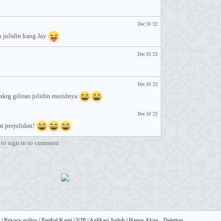
Dec 16 '22
 julidin kang Jay
Dec 16 '22
Dec 16 '22
 skrg giliran julidin muridnya
Dec 16 '22
t perjulidan!
to sign in to comment
|
Privacy policy
|
Perihal Kami
|
VIP
|
Aplikasi Jodoh
|
Hapus Akun - Deletion