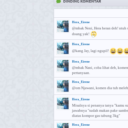
DINDING KOMENTAR
Hera_Eirene
@mbak Neni, Hera heran deh! ntuh s
doang yak!
Hera_Eirene
@kang Jay, lagi ngupil!
Hera_Eirene
⁣@mbak Nani, coba lihat deh, komen 
pertanyaan.
Hera_Eirene
⁣@om Njawani, komen dia tuh meleb
Hera_Eirene
⁣Misalnya si penanya tanya "kamu su
jawabnya "sudah makan pake sambel
diatas kompor gas tabung 3kg"
Hera_Eirene