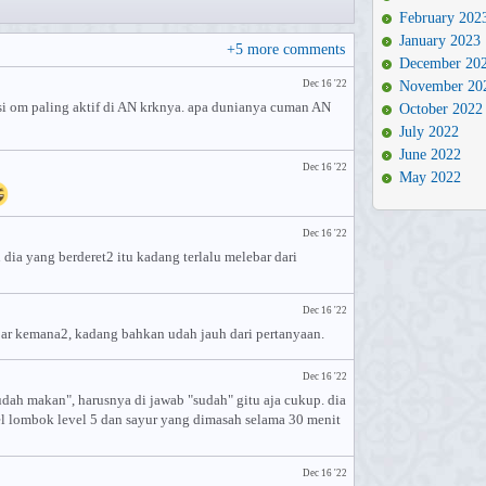
February 202
January 2023
+
5
more comments
December 20
Dec 16 '22
November 20
i om paling aktif di AN krknya. apa dunianya cuman AN
October 2022
July 2022
June 2022
Dec 16 '22
May 2022
Dec 16 '22
dia yang berderet2 itu kadang terlalu melebar dari
Dec 16 '22
ar kemana2, kadang bahkan udah jauh dari pertanyaan.
Dec 16 '22
dah makan", harusnya di jawab "sudah" gitu aja cukup. dia
 lombok level 5 dan sayur yang dimasah selama 30 menit
Dec 16 '22