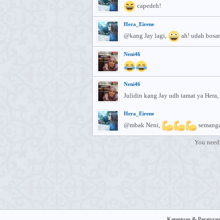
capedeh!
Hera_Eirene
@kang Jay lagi,
ah! udah bosan
Neni46
Neni46
Julidin kang Jay udh tamat ya Hera,
Hera_Eirene
@mbak Neni,
semanga
You need 
Ketentuan & Peraturan