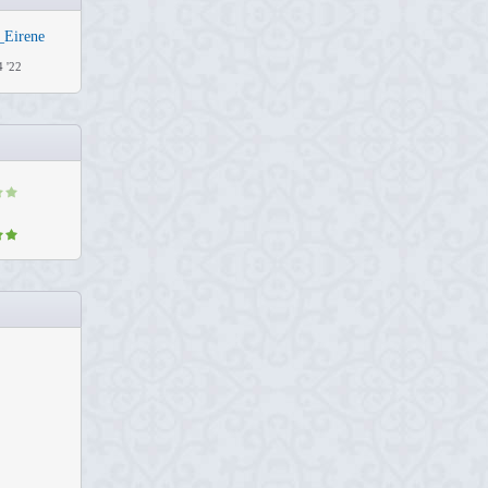
_Eirene
 '22